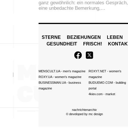
ganz gewöhnlich: ein normales Gespräch,
eine unbedachte Bemerkung,…
STERNE
BEZIEHUNGEN
LEBEN
GESUNDHEIT
FRISCH!
KONTAK
MENSCULT.UA
- men's magazine
ROXY7.NET
- women's
ROXY.UA
- women's magazine
magazine
BUSINESSMAN.UA
- business
BUDUEMO.COM
- building
magazine
portal
4kiev.com
- market
nachrichtenarchiv
© developed by
mc design