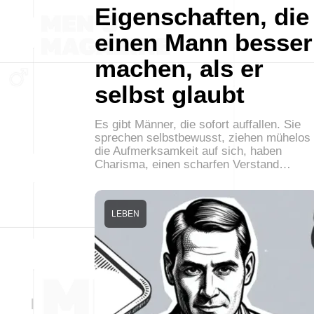
Eigenschaften, die
einen Mann besser
machen, als er
selbst glaubt
Es gibt Männer, die sofort auffallen. Sie
sprechen selbstbewusst, ziehen mühelos
die Aufmerksamkeit auf sich, haben
Charisma, einen scharfen Verstand…
LEBEN