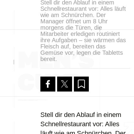
Stell dir den Ablauf in einem
Schnellrestaurant vor: Alles läuft
wie am Schnürchen. Der
Manager öffnet um 8 Uhr
morgens die Türen, die
Mitarbeiter erledigen routiniert
ihre Aufgaben – sie wärmen das
Fleisch auf, bereiten das
Gemüse vor, legen die Tabletts
bereit.
Stell dir den Ablauf in einem
Schnellrestaurant vor: Alles
läuft wie am Schnürchen. Der