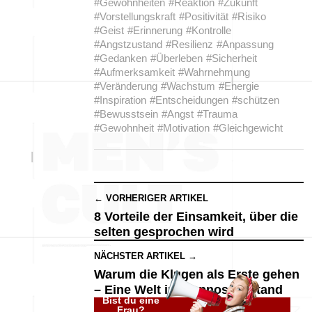
#Gewohnheiten
#Reaktion
#Zukunft
#Vorstellungskraft
#Positivität
#Risiko
#Geist
#Erinnerung
#Kontrolle
#Angstzustand
#Resilienz
#Anpassung
#Gedanken
#Überleben
#Sicherheit
#Aufmerksamkeit
#Wahrnehmung
#Veränderung
#Wachstum
#Energie
#Inspiration
#Entscheidungen
#schützen
#Bewusstsein
#Angst
#Trauma
#Gewohnheit
#Motivation
#Gleichgewicht
← VORHERIGER ARTIKEL
8 Vorteile der Einsamkeit, über die
selten gesprochen wird
NÄCHSTER ARTIKEL →
Warum die Klugen als Erste gehen
– Eine Welt im Hypnosezustand
Bist du eine
Frau?