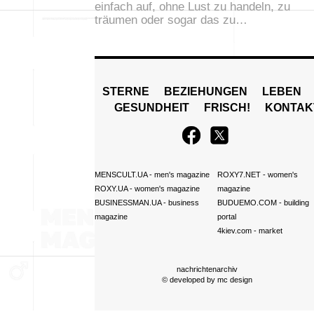
einfach auf, ohne Lust zu handeln, zu
träumen oder sogar das zu…
STERNE
BEZIEHUNGEN
LEBEN
GESUNDHEIT
FRISCH!
KONTAK
MENSCULT.UA
- men's magazine
ROXY7.NET
- women's
ROXY.UA
- women's magazine
magazine
BUSINESSMAN.UA
- business
BUDUEMO.COM
- building
magazine
portal
4kiev.com
- market
nachrichtenarchiv
© developed by
mc design