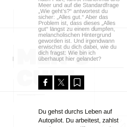
Meer und auf die Standardfrage
„Wie geht’s?“ antwortest du
sicher: „Alles gut.“ Aber das
Problem ist, dass dieses „Alles
gut“ längst zu einem dumpfen,
melancholischen Hintergrund
geworden ist. Und irgendwann
erwischst du dich dabei, wie du
dich fragst: Wie bin ich
überhaupt hier gelandet?
Du gehst durchs Leben auf
Autopilot. Du arbeitest, zahlst