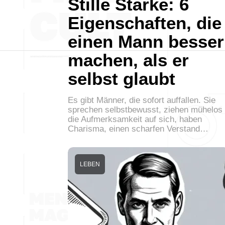
Stille Stärke: 6
Eigenschaften, die
einen Mann besser
machen, als er
selbst glaubt
Es gibt Männer, die sofort auffallen. Sie
sprechen selbstbewusst, ziehen mühelos
die Aufmerksamkeit auf sich, haben
Charisma, einen scharfen Verstand…
LEBEN