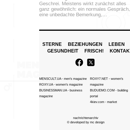
Geschrei. Meistens wirkt zunächst alles
ganz gewöhnlich: ein normales Gespräch,
eine unbedachte Bemerkung,…
STERNE
BEZIEHUNGEN
LEBEN
GESUNDHEIT
FRISCH!
KONTAK
MENSCULT.UA
- men's magazine
ROXY7.NET
- women's
ROXY.UA
- women's magazine
magazine
BUSINESSMAN.UA
- business
BUDUEMO.COM
- building
magazine
portal
4kiev.com
- market
nachrichtenarchiv
© developed by
mc design