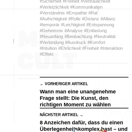
#Sicherheit
#Freiheit
#Vertraulichkeit
#Verletzlichkeit
#Kommunikation
#Verständnis
#Empathie
#Rat
#Aufrichtigkeit
#Rolle
#Distanz
#Allianz
#temporär
#Leichtigkeit
#Entspannung
#Geheimnis
#Analyse
#Entlastung
#Neuanfang
#Beobachtung
#Neutralität
#Verbindung
#Ausdruck
#Komfort
#Intuition
#Ehrlichkeit
#Freiheit
#Interaktion
#Effekt
← VORHERIGER ARTIKEL
Wann man eine unangenehme
Frage stellt: Die Kunst, den
richtigen Moment zu wählen
NÄCHSTER ARTIKEL →
8 Anzeichen dafür, dass du einen
Überlegenheitskomplex hast – und