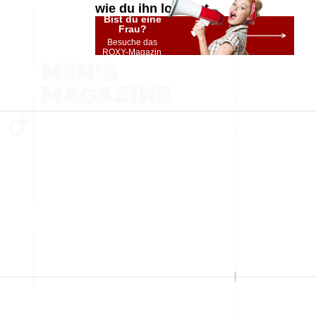
wie du ihn loswirst
Bist du eine
Frau?
Besuche das
ROXY-Magazin