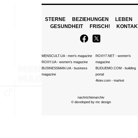
STERNE
BEZIEHUNGEN
LEBEN
GESUNDHEIT
FRISCH!
KONTAK
MENSCULT.UA
- men's magazine
ROXY7.NET
- women's
ROXY.UA
- women's magazine
magazine
BUSINESSMAN.UA
- business
BUDUEMO.COM
- building
magazine
portal
4kiev.com
- market
nachrichtenarchiv
© developed by
mc design