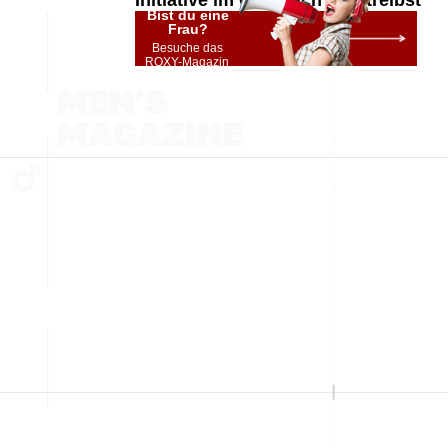
Initiative im Gespräch übertreibst
Bist du eine
Frau?
Besuche das
ROXY-Magazin