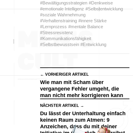
#Bewältigungsstrategien
#Denkweise
#emotionale Intelligenz
#Selbstentwicklung
#soziale Wahrnehmung
#Verhaltenstraining
#innere Stärke
#Lernprozess
#mentale Balance
#Stressresistenz
#Kommunikationsfähigkeit
#Selbstbewusstsein
#Entwicklung
← VORHERIGER ARTIKEL
Wie man mit Scham über
vergangene Fehler umgeht, die
man nicht mehr korrigieren kann
NÄCHSTER ARTIKEL →
Du lässt der Unterhaltung einfach
keinen Raum zum Atmen: 9
Anzeichen, dass du mit deiner