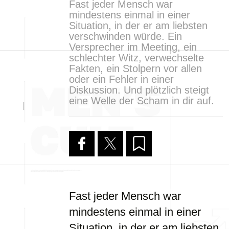
Fast jeder Mensch war
mindestens einmal in einer
Situation, in der er am liebsten
verschwinden würde. Ein
Versprecher im Meeting, ein
schlechter Witz, verwechselte
Fakten, ein Stolpern vor allen
oder ein Fehler in einer
Diskussion. Und plötzlich steigt
eine Welle der Scham in dir auf.
Fast jeder Mensch war
mindestens einmal in einer
Situation, in der er am liebsten