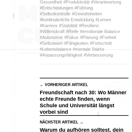
Gesundheit
#Produktivität
#Verantwortung
#Entscheidungen
#Führung
#Selbstkontrolle
#Gewohnheiten
#kontinuierliche Entwicklung
#Lernen
#Karriere
#Stabilität
#Resilienz
#Willenskraft
#Reife
#emotionale Balance
#Autonomie
#Fokus
#Planung
#Freiheit
#Selbstwert
#Fähigkeiten
#Fortschritt
#Lebensbalance
#mentale Stärke
#Anpassungsfähigkeit
#Verbesserung
← VORHERIGER ARTIKEL
Freundschaft nach 30: Wo Männer
echte Freunde finden, wenn
Schule und Universität längst
vorbei sind
NÄCHSTER ARTIKEL →
Warum du aufhören solltest, dein