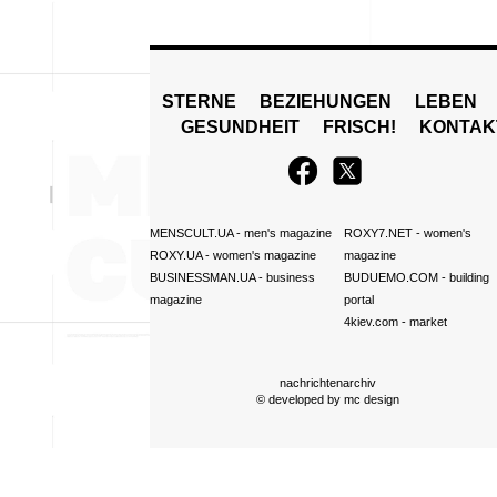
STERNE
BEZIEHUNGEN
LEBEN
GESUNDHEIT
FRISCH!
KONTAK
MENSCULT.UA
- men's magazine
ROXY7.NET
- women's
ROXY.UA
- women's magazine
magazine
BUSINESSMAN.UA
- business
BUDUEMO.COM
- building
magazine
portal
4kiev.com
- market
nachrichtenarchiv
© developed by
mc design