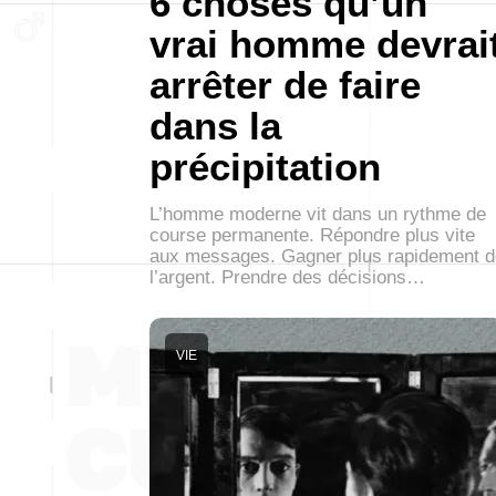
6 choses qu’un
vrai homme devrai
arrêter de faire
dans la
précipitation
L’homme moderne vit dans un rythme de
course permanente. Répondre plus vite
aux messages. Gagner plus rapidement d
l’argent. Prendre des décisions…
VIE