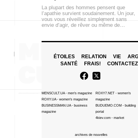
La plupart des hommes pensent que
l’apathie survient soudainement. Un jour,
vous vous réveillez simplement sans
envie d’agir, de rêver ou même de…
ÉTOILES
RELATION
VIE
ARG
SANTÉ
FRAIS!
CONTACTE
MENSCULT.UA
- men's magazine
ROXY7.NET
- women's
ROXY.UA
- women's magazine
magazine
BUSINESSMAN.UA
- business
BUDUEMO.COM
- building
magazine
portal
4kiev.com
- market
archives de nouvelles