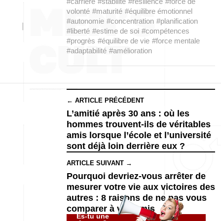
#carrière
#stabilité
#résilience
#force de
volonté
#maturité
#équilibre émotionnel
#autonomie
#concentration
#planification
#liberté
#estime de soi
#compétences
#progrès
#équilibre de vie
#force mentale
#adaptabilité
#amélioration
← ARTICLE PRÉCÉDENT
L’amitié après 30 ans : où les
hommes trouvent-ils de véritables
amis lorsque l’école et l’université
sont déjà loin derrière eux ?
ARTICLE SUIVANT →
Pourquoi devriez-vous arrêter de
mesurer votre vie aux victoires des
autres : 8 raisons de ne pas vous
comparer à vos amis
Es-tu une