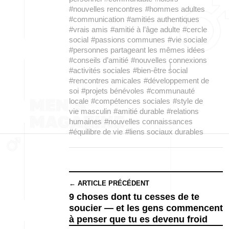
#nouvelles rencontres
#hommes adultes
#communication
#amitiés authentiques
#vrais amis
#amitié à l’âge adulte
#cercle
social
#passions communes
#vie sociale
#personnes partageant les mêmes idées
#conseils d’amitié
#nouvelles connexions
#activités sociales
#bien-être social
#rencontres amicales
#développement de
soi
#projets bénévoles
#communauté
locale
#compétences sociales
#style de
vie masculin
#amitié durable
#relations
humaines
#nouvelles connaissances
#équilibre de vie
#liens sociaux durables
← ARTICLE PRÉCÉDENT
9 choses dont tu cesses de te
soucier — et les gens commencent
à penser que tu es devenu froid