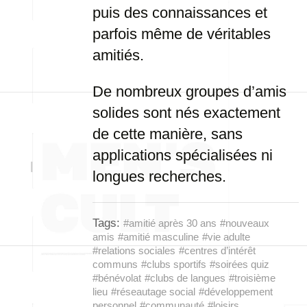
puis des connaissances et
parfois même de véritables
amitiés.
De nombreux groupes d’amis
solides sont nés exactement
de cette manière, sans
applications spécialisées ni
longues recherches.
Tags:
#amitié après 30 ans
#nouveaux
amis
#amitié masculine
#vie adulte
#relations sociales
#centres d’intérêt
communs
#clubs sportifs
#soirées quiz
#bénévolat
#clubs de langues
#troisième
lieu
#réseautage social
#développement
personnel
#communauté
#loisirs