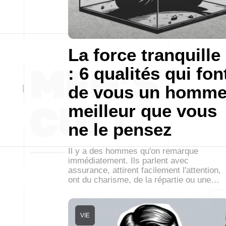
La force tranquille
: 6 qualités qui fon
de vous un homm
meilleur que vous
ne le pensez
Il y a des hommes qu'on remarque
immédiatement. Ils parlent avec
assurance, attirent facilement l'attention,
ont du charisme, de la répartie ou une…
VIE