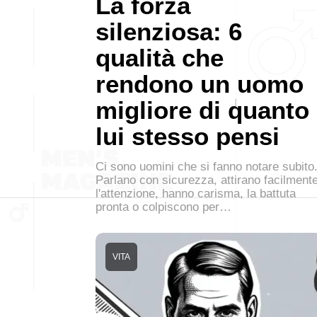
La forza
silenziosa: 6
qualità che
rendono un uomo
migliore di quanto
lui stesso pensi
Ci sono uomini che si fanno notare subito
Parlano con sicurezza, attirano facilment
l'attenzione, hanno carisma, la battuta
pronta o colpiscono per…
VITA