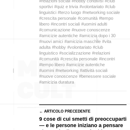
#relazioni sociali
#hobby condivisi
#club
sportivi
#quiz e trivia
#volontariato
#club
linguistici
#terzo luogo
#networking sociale
#crescita personale
#comunità
#tempo
libero
#incontri sociali
#uomini adulti
#comunicazione
#nuove conoscenze
#amicizie autentiche
#amicizia dopo i 30
#nuovi amici
#amicizia maschile
#vita
adulta
#hobby
#volontariato
#club
linguistico
#socializzazione
#relazioni
#comunità
#crescita personale
#incontri
#tempo libero
#amicizie autentiche
#uomini
#networking
#attività sociali
#nuove conoscenze
#benessere sociale
#amicizia duratura
← ARTICOLO PRECEDENTE
9 cose di cui smetti di preoccuparti
— e le persone iniziano a pensare