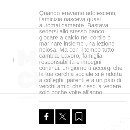
Quando eravamo adolescenti,
l’amicizia nasceva quasi
automaticamente. Bastava
sedersi allo stesso banco,
giocare a calcio nel cortile o
marinare insieme una lezione
noiosa. Ma con il tempo tutto
cambia. Lavoro, famiglia,
responsabilità e impegni
continui: un giorno ti accorgi che
la tua cerchia sociale si è ridotta
a colleghi, parenti e a un paio di
vecchi amici che riesci a vedere
solo poche volte all’anno.