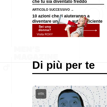
che tu sia diventato freddo
ARTICOLO SUCCESSIVO →
10 azioni che ti aiuteranno a
diventare un uomo autosufficiente
Sei una
donna?
Visita ROXY
Di più per te
VITA