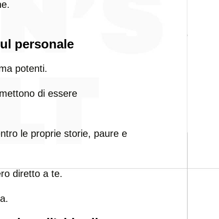
ne.
sul personale
ma potenti.
i smettono di essere
tro le proprie storie, paure e
ro diretto a te.
a.