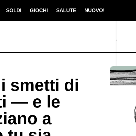
SOLDI
GIOCHI
SALUTE
NUOVO!
i smetti di
i — e le
ziano a
 tu sia