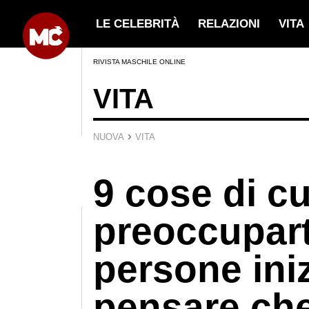
LE CELEBRITÀ
RELAZIONI
VITA
RIVISTA MASCHILE ONLINE
VITA
›
NUOVA
VITA
9 cose di cu
preoccupart
persone ini
pensare che