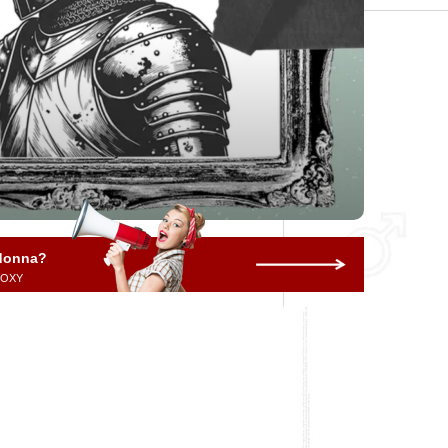
 donna?
 ROXY