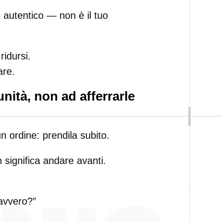
 autentico — non è il tuo
ridursi.
are.
unità, non ad afferrarle
 ordine: prendila subito.
 significa andare avanti.
avvero?”