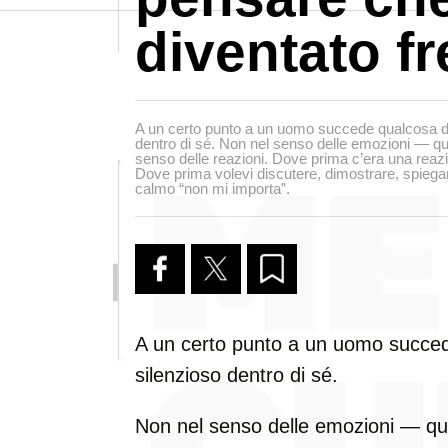
diventato f
A un certo punto a un uomo succede qualcosa di 
dentro di sé. Non nel senso delle emozioni — q
senso delle reazioni. Dove prima c’era una reaz
Dove prima volevi discutere, dimostrare, spiega
calmo “non mi importa”.
A un certo punto a un uomo succede
silenzioso dentro di sé.
Non nel senso delle emozioni — qu