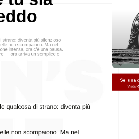
reddo
strano: diventa più silenzioso
uelle non scompaiono. Ma nel
ione intensa, ora c’è una pausa.
re — ora arriva un semplice e
Sei una
Visita
 qualcosa di strano: diventa più
elle non scompaiono. Ma nel