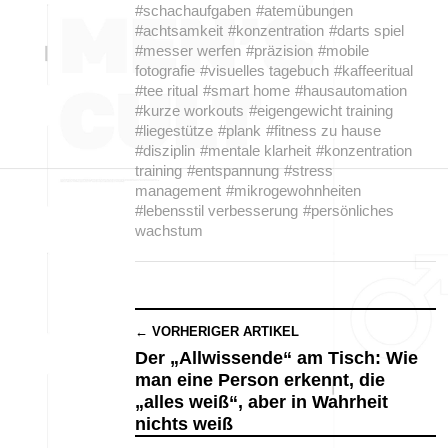
#schachaufgaben
#atemübungen
#achtsamkeit
#konzentration
#darts spiel
#messer werfen
#präzision
#mobile
fotografie
#visuelles tagebuch
#kaffeeritual
#tee ritual
#smart home
#hausautomation
#kurze workouts
#eigengewicht training
#liegestütze
#plank
#fitness zu hause
#disziplin
#mentale klarheit
#konzentration
training
#entspannung
#stress
management
#mikrogewohnheiten
#lebensstil verbesserung
#persönliches
wachstum
← VORHERIGER ARTIKEL
Der „Allwissende“ am Tisch: Wie
man eine Person erkennt, die
„alles weiß“, aber in Wahrheit
nichts weiß