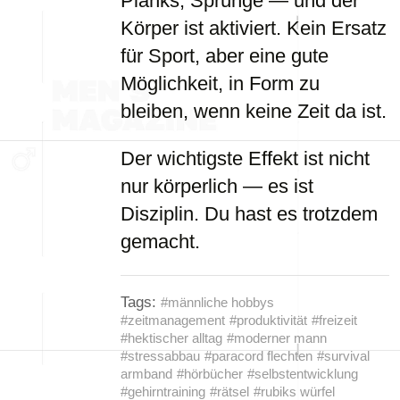
Planks, Sprünge — und der
Körper ist aktiviert. Kein Ersatz
für Sport, aber eine gute
Möglichkeit, in Form zu
bleiben, wenn keine Zeit da ist.
Der wichtigste Effekt ist nicht
nur körperlich — es ist
Disziplin. Du hast es trotzdem
gemacht.
Tags:
#männliche hobbys
#zeitmanagement
#produktivität
#freizeit
#hektischer alltag
#moderner mann
#stressabbau
#paracord flechten
#survival
armband
#hörbücher
#selbstentwicklung
#gehirntraining
#rätsel
#rubiks würfel