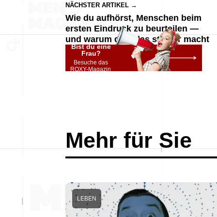
NÄCHSTER ARTIKEL →
Wie du aufhörst, Menschen beim
ersten Eindruck zu beurteilen —
und warum dich das stärker macht
Bist du eine
Frau?
Besuche das
ROXY-Magazin
Mehr für Sie
LEBEN