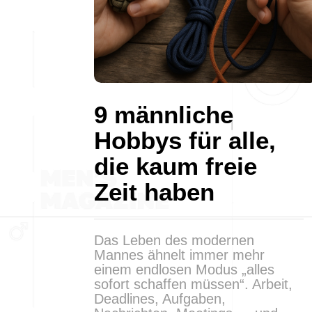
9 männliche
Hobbys für alle,
die kaum freie
Zeit haben
Das Leben des modernen
Mannes ähnelt immer mehr
einem endlosen Modus „alles
sofort schaffen müssen“. Arbeit,
Deadlines, Aufgaben,