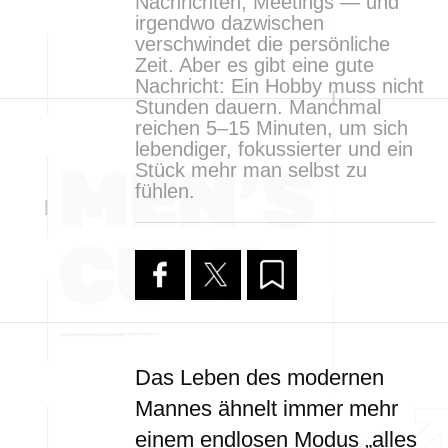
Nachrichten, Meetings — und
irgendwo dazwischen
verschwindet die persönliche
Zeit. Aber es gibt eine gute
Nachricht: Ein Hobby muss nicht
Stunden dauern. Manchmal
reichen 5–15 Minuten, um sich
lebendiger, fokussierter und ein
Stück mehr man selbst zu
fühlen.
Das Leben des modernen
Mannes ähnelt immer mehr
einem endlosen Modus „alles