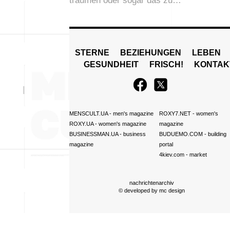
träumen oder sogar das zu…
STERNE
BEZIEHUNGEN
LEBEN
GESUNDHEIT
FRISCH!
KONTAK
MENSCULT.UA
- men's magazine
ROXY7.NET
- women's
ROXY.UA
- women's magazine
magazine
BUSINESSMAN.UA
- business
BUDUEMO.COM
- building
magazine
portal
4kiev.com
- market
nachrichtenarchiv
© developed by
mc design