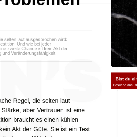
ie selten laut ausgesprochen wird:
estition. Und wie bei jeder
ine zweite Chance ist kein Akt der
ng und Veränderungsfähigkeit.
Bist du ei
Besuche das R
ache Regel, die selten laut
Stärke, aber Vertrauen ist eine
tition braucht es einen kühlen
ein Akt der Güte. Sie ist ein Test