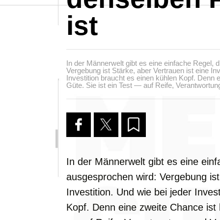
ist
In der Männerwelt gibt es eine einfache Regel, d
Vergebung ist Stärke, aber Vertrauen ist eine Inv
Investition braucht es einen kühlen Kopf. Denn e
Güte. Sie ist ein Test — auf Reife, Verantwortu
In der Männerwelt gibt es eine einf
ausgesprochen wird: Vergebung ist 
Investition. Und wie bei jeder Inves
Kopf. Denn eine zweite Chance ist k