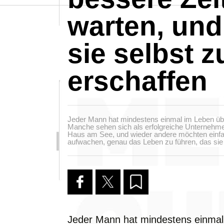
warten, und
sie selbst z
erschaffen
Jeder Mann hat mindestens einmal im Leben üb
Manche sehen sich als erfolgreiche Unternehm
Haus am See, und wieder andere möchten einf
aufwachen, genau das Leben zu führen, das sie
Jeder Mann hat mindestens einmal