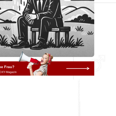
ne Frau?
OXY-Magazin