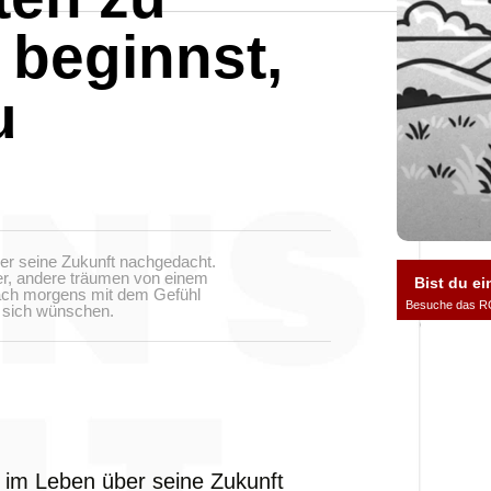
 beginnst,
u
er seine Zukunft nachgedacht.
er, andere träumen von einem
Bist du ei
ach morgens mit dem Gefühl
Besuche das R
 sich wünschen.
 im Leben über seine Zukunft