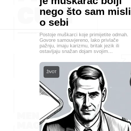
je muškarac bolji
nego što sam misli
o sebi
Postoje muškarci koje primijetite odmah.
Govore samouvjereno, lako privlače
pažnju, imaju karizmu, britak jezik ili
ostavljaju snažan dojam svojim…
ŽIVOT