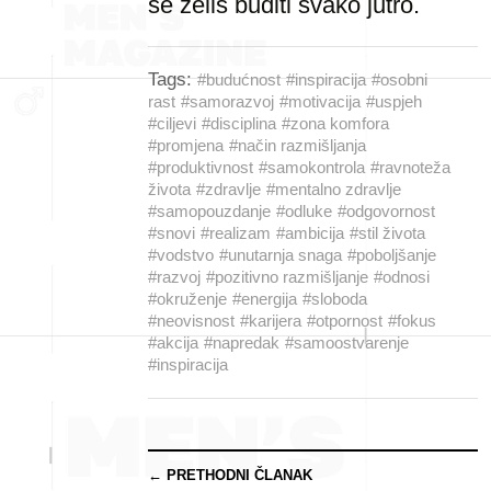
se želiš buditi svako jutro.
Tags:
#budućnost
#inspiracija
#osobni
rast
#samorazvoj
#motivacija
#uspjeh
#ciljevi
#disciplina
#zona komfora
#promjena
#način razmišljanja
#produktivnost
#samokontrola
#ravnoteža
života
#zdravlje
#mentalno zdravlje
#samopouzdanje
#odluke
#odgovornost
#snovi
#realizam
#ambicija
#stil života
#vodstvo
#unutarnja snaga
#poboljšanje
#razvoj
#pozitivno razmišljanje
#odnosi
#okruženje
#energija
#sloboda
#neovisnost
#karijera
#otpornost
#fokus
#akcija
#napredak
#samoostvarenje
#inspiracija
← PRETHODNI ČLANAK