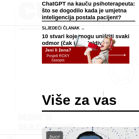
ChatGPT na kauču psihoterapeuta:
što se dogodilo kada je umjetna
inteligencija postala pacijent?
SLJEDEĆI ČLANAK →
10 stvari koje mogu uništiti svaki
odmor (čak i na Maldivima)
Jesi li žena?
Posjeti ROXY
časopis
Više za vas
ŽIVOT