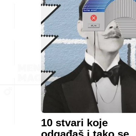
10 stvari koje
odgađaš i tako se