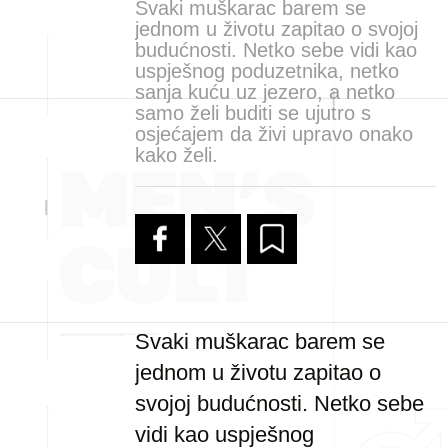
Svaki muškarac barem se
jednom u životu zapitao o svojoj
budućnosti. Netko sebe vidi kao
uspješnog poduzetnika, netko
sanja kuću uz jezero, a netko
samo želi buditi se ujutro s
osjećajem da živi upravo onako
kako želi.
Svaki muškarac barem se
jednom u životu zapitao o
svojoj budućnosti. Netko sebe
vidi kao uspješnog