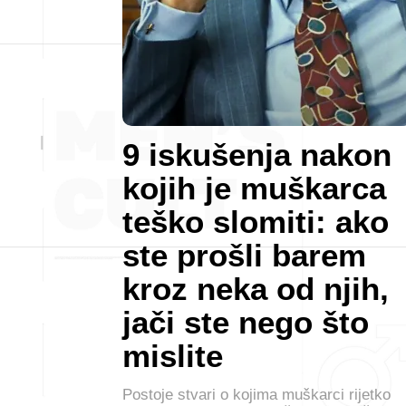
9 iskušenja nakon
kojih je muškarca
teško slomiti: ako
ste prošli barem
kroz neka od njih,
jači ste nego što
mislite
Postoje stvari o kojima muškarci rijetko