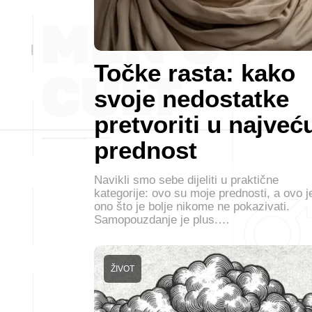
Točke rasta: kako
svoje nedostatke
pretvoriti u najveć
prednost
Navikli smo sebe dijeliti u praktične
kategorije: ovo su moje prednosti, a ovo j
ono što je bolje nikome ne pokazivati.
Samopouzdanje je plus.…
ŽIVOT