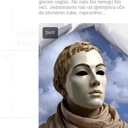
govore naglas. Ne zato što nemaju što
reći. Jednostavno nas od djetinjstva uče
da stisnemo zube, napravimo…
ŽIVOT