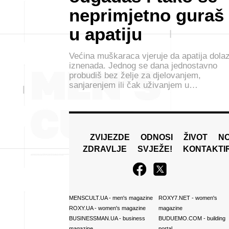
neprimjetno guraš
u apatiju
Većina muškaraca vjeruje da apatija dolaz
iznenada. Jednog se dana jednostavno
probudiš bez želje za djelovanjem,
sanjarenjem ili čak uživanjem u…
ZVIJEZDE
ODNOSI
ŽIVOT
N
ZDRAVLJE
SVJEŽE!
KONTAKTI
MENSCULT.UA
- men's magazine
ROXY7.NET
- women's
ROXY.UA
- women's magazine
magazine
BUSINESSMAN.UA
- business
BUDUEMO.COM
- building
magazine
portal