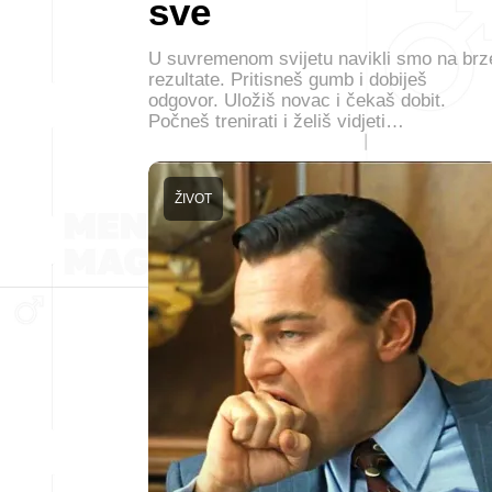
sve
U suvremenom svijetu navikli smo na brz
rezultate. Pritisneš gumb i dobiješ
odgovor. Uložiš novac i čekaš dobit.
Počneš trenirati i želiš vidjeti…
ŽIVOT