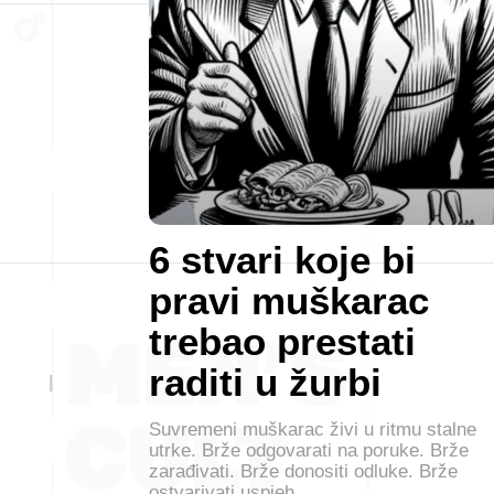
6 stvari koje bi
pravi muškarac
trebao prestati
raditi u žurbi
Suvremeni muškarac živi u ritmu stalne
utrke. Brže odgovarati na poruke. Brže
zarađivati. Brže donositi odluke. Brže
ostvarivati uspjeh.