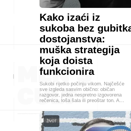
Kako izaći iz
sukoba bez gubitk
dostojanstva:
muška strategija
koja doista
funkcionira
Sukobi rijetko počinju vikom. Najčešće
sve izgleda sasvim obično: običan
razgovor, jedna nespretno izgovorena
rečenica, loša šala ili preoštar ton. A…
ŽIVOT