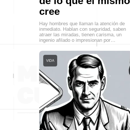
de lo que él mismo
cree
Hay hombres que llaman la atención de
inmediato. Hablan con seguridad, saben
atraer las miradas, tienen carisma, un
ingenio afilado o impresionan por…
VIDA