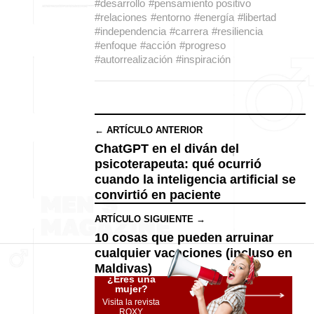
#desarrollo
#pensamiento positivo
#relaciones
#entorno
#energía
#libertad
#independencia
#carrera
#resiliencia
#enfoque
#acción
#progreso
#autorrealización
#inspiración
← ARTÍCULO ANTERIOR
ChatGPT en el diván del
psicoterapeuta: qué ocurrió
cuando la inteligencia artificial se
convirtió en paciente
ARTÍCULO SIGUIENTE →
10 cosas que pueden arruinar
cualquier vacaciones (incluso en
Maldivas)
¿Eres una
mujer?
Visita la revista
ROXY