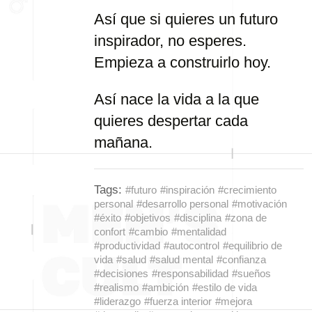
Así que si quieres un futuro
inspirador, no esperes.
Empieza a construirlo hoy.
Así nace la vida a la que
quieres despertar cada
mañana.
Tags:
#futuro
#inspiración
#crecimiento
personal
#desarrollo personal
#motivación
#éxito
#objetivos
#disciplina
#zona de
confort
#cambio
#mentalidad
#productividad
#autocontrol
#equilibrio de
vida
#salud
#salud mental
#confianza
#decisiones
#responsabilidad
#sueños
#realismo
#ambición
#estilo de vida
#liderazgo
#fuerza interior
#mejora