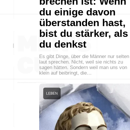
brechen ist: Wenn
du einige davon
überstanden hast,
bist du stärker, als
du denkst
Es gibt Dinge, über die Männer nur selten
laut sprechen. Nicht, weil sie nichts zu
sagen hätten. Sondern weil man uns von
klein auf beibringt, die…
LEBEN