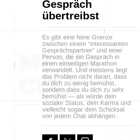
Gespräch
übertreibst
Es gibt eine feine Grenze
zwischen einem “interessanten
Gesprächspartner” und einer
Person, die ein Gespräch in
einen einseitigen Marathon
verwandelt. Und meistens liegt
das Problem nicht daran, dass
du dich zu wenig bemühst,
sondern dass du dich zu sehr
bemühst — als würde dein
sozialer Status, dein Karma und
vielleicht sogar dein Schicksal
von jedem Chat abhängen.