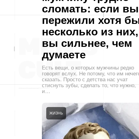
сломать: если вы
пережили хотя б
несколько из них,
вы сильнее, чем
думаете
Есть вещи, о которых мужчины редко
говорят вслух. Не потому, что им нечег
сказать. Просто с детства нас учат
стиснуть зубы, сделать то, что нужно,
и…
ЖИЗНЬ