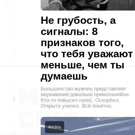
Не грубость, а
сигналы: 8
признаков того,
что тебя уважают
меньше, чем ты
думаешь
Большинство мужчин представляет
неуважение довольно прямолинейно.
Кто-то повысил голос. Оскорбил.
Открыто унизил. Всё понятно.
ЖИЗНЬ