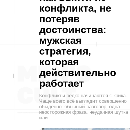
конфликта, не
потеряв
достоинства:
мужская
стратегия,
которая
действительно
работает
Конфликты редко начинаются с крика.
Чаще всего всё выглядит совершенно
обыденно: обычный разговор, одна
неосторожная фраза, неудачная шутка
или…