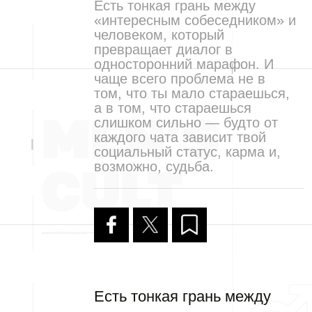
Есть тонкая грань между
«интересным собеседником» и
человеком, который
превращает диалог в
односторонний марафон. И
чаще всего проблема не в
том, что ты мало стараешься,
а в том, что стараешься
слишком сильно — будто от
каждого чата зависит твой
социальный статус, карма и,
возможно, судьба.
Есть тонкая грань между