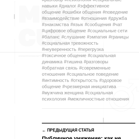
навыки
#диалог
#эффективное
общение
#ошибки общения
#поведение
#взаимодействие
#отношения
#дружба
#знакомства
#язык
#сообщения
#чат
#цифровое общение
#социальные сети
#баланс
#слушание
#эмпатия
#границы
#социальная тревожность
#неуверенность
#перегрузка
#токсичное общение
#социальная
динамика
#тишина
#разговоры
#обратная связь
#современные
отношения
#социальное поведение
#интимность
#открытость
#здоровое
общение
#чрезмерная инициатива
#мужчина женщина
#социальная
психология
#межличностные отношения
← ПРЕДЫДУЩАЯ СТАТЬЯ
Публичное унижение: как не