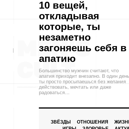
10 вещей,
откладывая
которые, ты
незаметно
загоняешь себя в
апатию
Большинство мужчин считают, что
апатия приходит внезапно. В один ден
ты просто просыпаешься без желания
действовать, мечтать или даже
радоваться…
ЗВЁЗДЫ
ОТНОШЕНИЯ
ЖИЗН
ИГРЫ
ЗДОРОВЬЕ
АКТУ