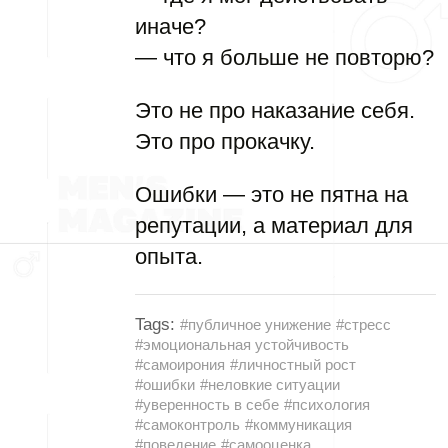
иначе?
— что я больше не повторю?
Это не про наказание себя.
Это про прокачку.
Ошибки — это не пятна на
репутации, а материал для
опыта.
Tags:
#публичное унижение
#стресс
#эмоциональная устойчивость
#самоирония
#личностный рост
#ошибки
#неловкие ситуации
#уверенность в себе
#психология
#самоконтроль
#коммуникация
#поведение
#самооценка