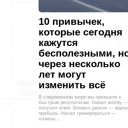
10 привычек,
которые сегодня
кажутся
бесполезными, н
через несколько
лет могут
изменить всё
В современном мире мы привыкли к
быстрым результатам. Нажал кнопку 
получил ответ. Вложил деньги — ждеш
прибыль. Начал тренироваться —
хочешь…