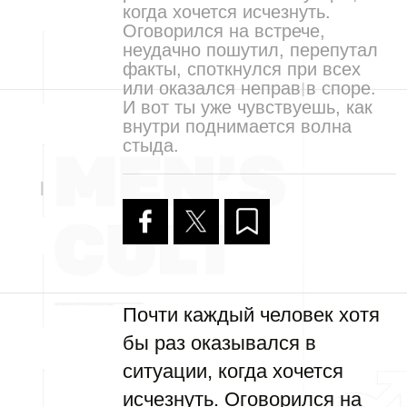
когда хочется исчезнуть.
Оговорился на встрече,
неудачно пошутил, перепутал
факты, споткнулся при всех
или оказался неправ в споре.
И вот ты уже чувствуешь, как
внутри поднимается волна
стыда.
Почти каждый человек хотя
бы раз оказывался в
ситуации, когда хочется
исчезнуть. Оговорился на