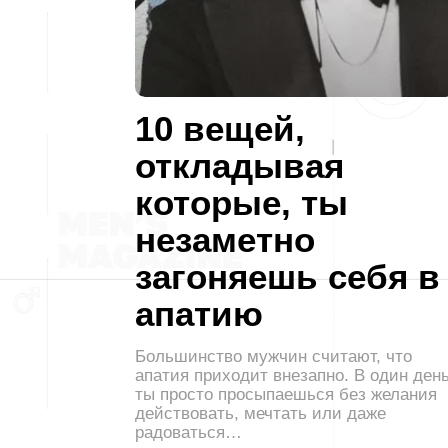
10 вещей,
откладывая
которые, ты
незаметно
загоняешь себя в
апатию
Большинство мужчин считают, что
апатия приходит внезапно. В один ден
ты просто просыпаешься без желания
действовать, мечтать или даже
радоваться…