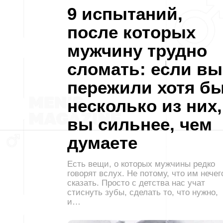
9 испытаний,
после которых
мужчину трудно
сломать: если вы
пережили хотя б
несколько из них,
вы сильнее, чем
думаете
Есть вещи, о которых мужчины редко
говорят вслух. Не потому, что им нечег
сказать. Просто с детства нас учат
стиснуть зубы, сделать то, что нужно,
и…