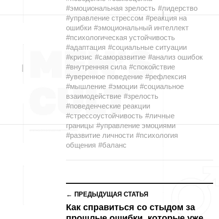
#эмоциональная зрелость
#лидерство
#управление стрессом
#реакция на
ошибки
#эмоциональный интеллект
#психологическая устойчивость
#адаптация
#социальные ситуации
#кризис
#саморазвитие
#анализ ошибок
#внутренняя сила
#спокойствие
#уверенное поведение
#рефлексия
#мышление
#эмоции
#социальное
взаимодействие
#зрелость
#поведенческие реакции
#стрессоустойчивость
#личные
границы
#управление эмоциями
#развитие личности
#психология
общения
#баланс
← ПРЕДЫДУЩАЯ СТАТЬЯ
Как справиться со стыдом за
прошлые ошибки, которые уже