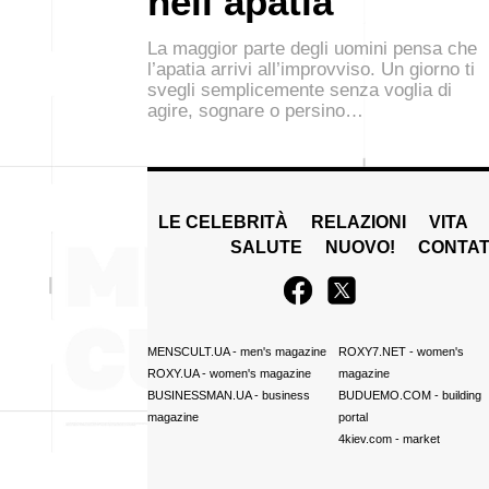
nell’apatia
La maggior parte degli uomini pensa che
l’apatia arrivi all’improvviso. Un giorno ti
svegli semplicemente senza voglia di
agire, sognare o persino…
LE CELEBRITÀ
RELAZIONI
VITA
SALUTE
NUOVO!
CONTAT
MENSCULT.UA
- men's magazine
ROXY7.NET
- women's
ROXY.UA
- women's magazine
magazine
BUSINESSMAN.UA
- business
BUDUEMO.COM
- building
magazine
portal
4kiev.com
- market