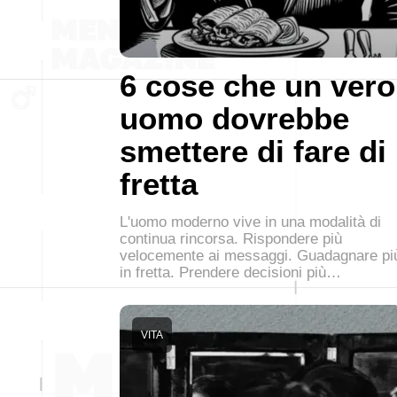
6 cose che un vero
uomo dovrebbe
smettere di fare di
fretta
L'uomo moderno vive in una modalità di
continua rincorsa. Rispondere più
velocemente ai messaggi. Guadagnare pi
in fretta. Prendere decisioni più…
VITA