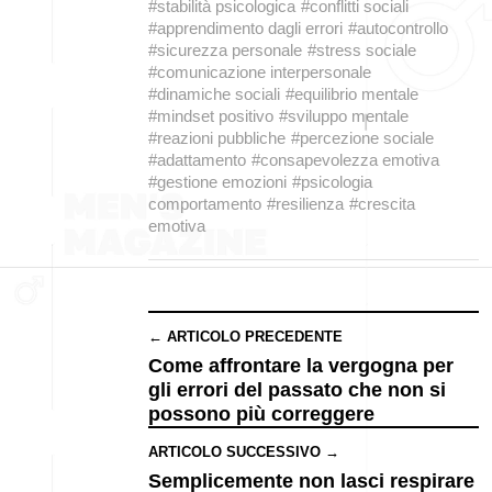
#stabilità psicologica
#conflitti sociali
#apprendimento dagli errori
#autocontrollo
#sicurezza personale
#stress sociale
#comunicazione interpersonale
#dinamiche sociali
#equilibrio mentale
#mindset positivo
#sviluppo mentale
#reazioni pubbliche
#percezione sociale
#adattamento
#consapevolezza emotiva
#gestione emozioni
#psicologia
comportamento
#resilienza
#crescita
emotiva
← ARTICOLO PRECEDENTE
Come affrontare la vergogna per
gli errori del passato che non si
possono più correggere
ARTICOLO SUCCESSIVO →
Semplicemente non lasci respirare