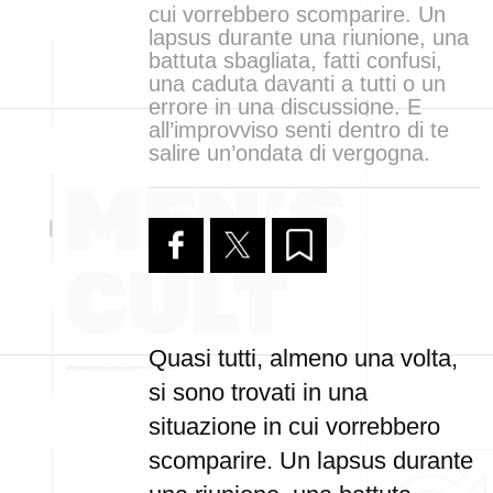
cui vorrebbero scomparire. Un
lapsus durante una riunione, una
battuta sbagliata, fatti confusi,
una caduta davanti a tutti o un
errore in una discussione. E
all’improvviso senti dentro di te
salire un’ondata di vergogna.
Quasi tutti, almeno una volta,
si sono trovati in una
situazione in cui vorrebbero
scomparire. Un lapsus durante