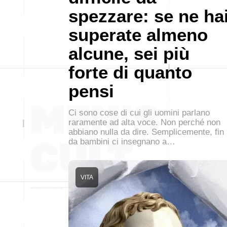
spezzare: se ne ha
superate almeno
alcune, sei più
forte di quanto
pensi
Ci sono cose di cui gli uomini parlano
raramente ad alta voce. Non perché non
abbiano nulla da dire. Semplicemente, fin
da bambini ci insegnano a…
VITA