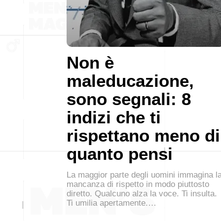
Non è
maleducazione,
sono segnali: 8
indizi che ti
rispettano meno di
quanto pensi
La maggior parte degli uomini immagina l
mancanza di rispetto in modo piuttosto
diretto. Qualcuno alza la voce. Ti insulta.
Ti umilia apertamente.…