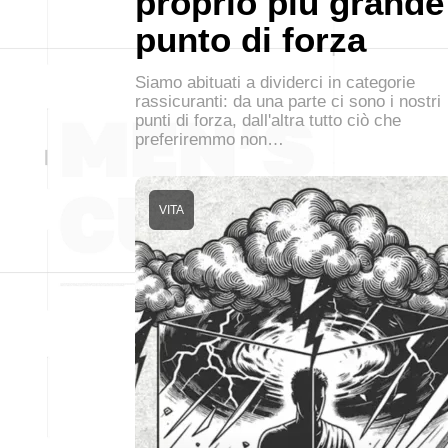
proprio più grande
punto di forza
Siamo abituati a dividerci in categorie
rassicuranti: da una parte ci sono i nostri
punti di forza, dall'altra tutto ciò che
preferiremmo non…
VITA