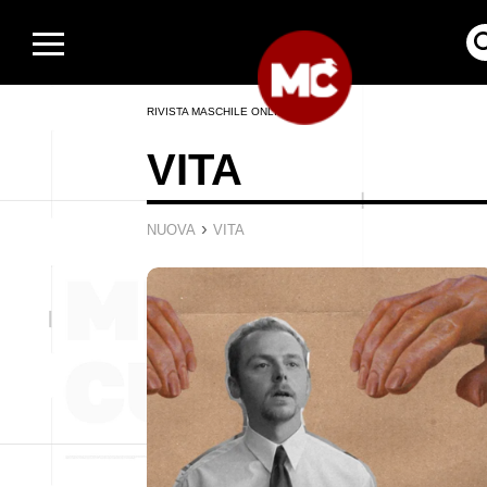
RIVISTA MASCHILE ONLINE
VITA
›
NUOVA
VITA