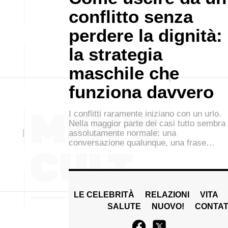
conflitto senza
perdere la dignità:
la strategia
maschile che
funziona davvero
I conflitti raramente iniziano con un urlo.
Nella maggior parte dei casi tutto sembra
assolutamente normale: una
conversazione qualunque, una frase…
LE CELEBRITÀ
RELAZIONI
VITA
SALUTE
NUOVO!
CONTAT