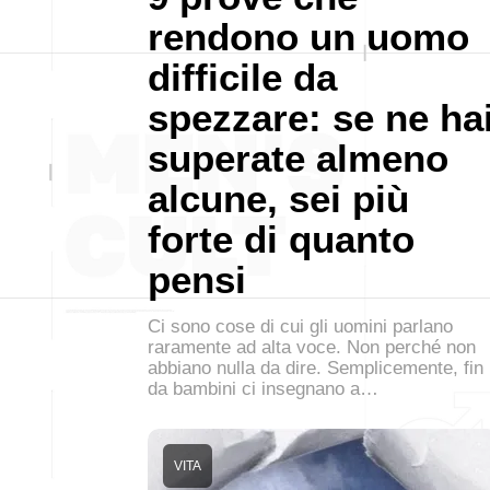
rendono un uomo
difficile da
spezzare: se ne ha
superate almeno
alcune, sei più
forte di quanto
pensi
Ci sono cose di cui gli uomini parlano
raramente ad alta voce. Non perché non
abbiano nulla da dire. Semplicemente, fin
da bambini ci insegnano a…
VITA