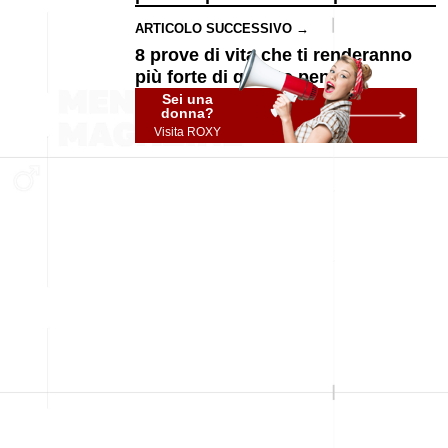
ARTICOLO SUCCESSIVO →
8 prove di vita che ti renderanno
più forte di quanto pensi
Sei una
donna?
Visita ROXY