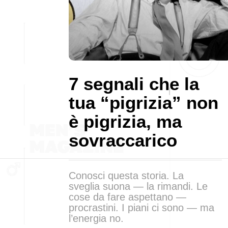
7 segnali che la
tua “pigrizia” non
è pigrizia, ma
sovraccarico
Conosci questa storia. La
sveglia suona — la rimandi. Le
cose da fare aspettano —
procrastini. I piani ci sono — ma
l’energia no.