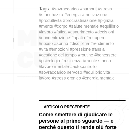
Tags:
#sovraccarico
#burnout
#stress
#stanchezza
#energia
#motivazione
#produttività
#procrastinazione
#pigrizia
#mente
#corpo
#salute mentale
#equilibrio
#lavoro
#fatica
#esaurimento
#decisioni
#concentrazione
#apatia
#recupero
#riposo
#sonno
#disciplina
#rendimento
#vita
#emozioni
#pressione
#ansia
#gestione del tempo
#routine
#benessere
#psicologia
#resilienza
#mente stanca
#lavoro mentale
#autocontrollo
#sovraccarico nervoso
#equilibrio vita
lavoro
#stress cronico
#energia mentale
← ARTICOLO PRECEDENTE
Come smettere di giudicare le
persone al primo sguardo — e
perché questo ti rende più forte