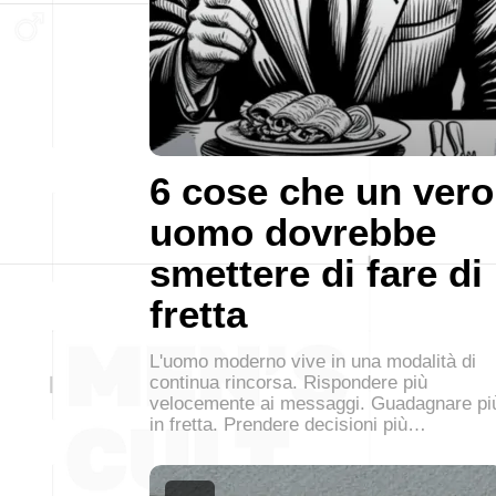
6 cose che un vero
uomo dovrebbe
smettere di fare di
fretta
L'uomo moderno vive in una modalità di
continua rincorsa. Rispondere più
velocemente ai messaggi. Guadagnare pi
in fretta. Prendere decisioni più…