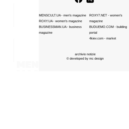
MENSCULT.UA
- men's magazine
ROXY7.NET
- women's
ROXY.UA
- women's magazine
magazine
BUSINESSMAN.UA
- business
BUDUEMO.COM
- building
magazine
portal
4kiev.com
- market
archivio notizie
© developed by
mc design