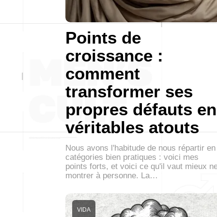
Points de
croissance :
comment
transformer ses
propres défauts en
véritables atouts
Nous avons l'habitude de nous répartir en
catégories bien pratiques : voici mes
points forts, et voici ce qu'il vaut mieux n
montrer à personne. La…
VIDA