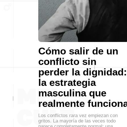
Cómo salir de un
conflicto sin
perder la dignidad:
la estrategia
masculina que
realmente funcion
Los conflictos rara vez empiezan con
gritos. La mayoría de las veces todo
parece completamente normal: una