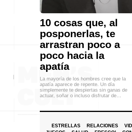
10 cosas que, al
posponerlas, te
arrastran poco a
poco hacia la
apatía
La mayoría de los hombres cree que la
apatía aparece de repente. Un día
simplemente te despiertas sin ganas de
actuar, soñar o incluso disfrutar de…
ESTRELLAS
RELACIONES
VI