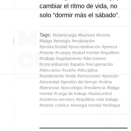
cambiar el ritmo de vida, no
solo “dormir más el sábado”.
Tags:
#sobrecarga
#burnout
#estrés
#fatiga
#energía
#motivación
#productividad
#procrastinación
#pereza
#mente
#cuerpo
#salud mental
#equilibrio
#trabajo
#agotamiento
#decisiones
#concentración
#apatía
#recuperación
#descanso
#sueño
#disciplina
#rendimiento
#vida
#emociones
#presión
#ansiedad
#gestión del tiempo
#rutina
#bienestar
#psicología
#resiliencia
#fatiga
mental
#carga de trabajo
#autocontrol
#sistema nervioso
#equilibrio vida trabajo
#estrés crónico
#energía mental
#enfoque