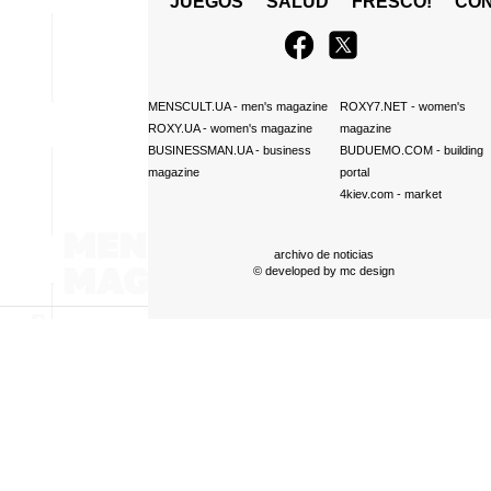
JUEGOS
SALUD
FRESCO!
СO
MENSCULT.UA
- men's magazine
ROXY7.NET
- women's
ROXY.UA
- women's magazine
magazine
BUSINESSMAN.UA
- business
BUDUEMO.COM
- building
magazine
portal
4kiev.com
- market
archivo de noticias
© developed by
mc design