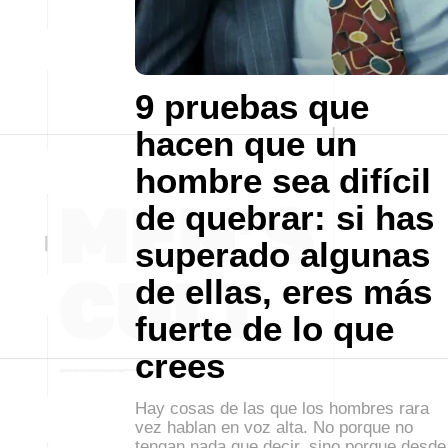
9 pruebas que
hacen que un
hombre sea difícil
de quebrar: si has
superado algunas
de ellas, eres más
fuerte de lo que
crees
Hay cosas de las que los hombres rara
vez hablan en voz alta. No porque no
tengan nada que decir, sino porque desde