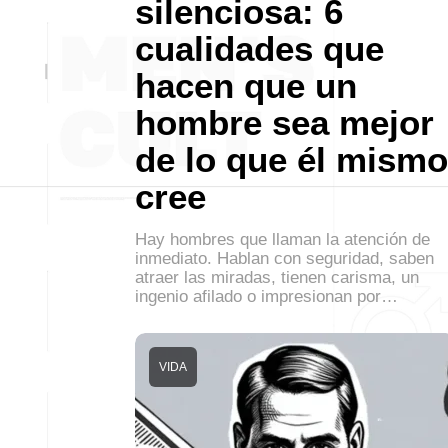
silenciosa: 6
cualidades que
hacen que un
hombre sea mejor
de lo que él mismo
cree
Hay hombres que llaman la atención de
inmediato. Hablan con seguridad, saben
atraer las miradas, tienen carisma, un
ingenio afilado o impresionan por…
VIDA