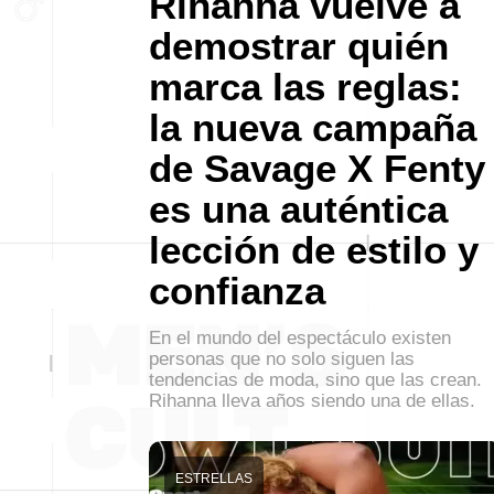
Rihanna vuelve a
demostrar quién
marca las reglas:
la nueva campaña
de Savage X Fenty
es una auténtica
lección de estilo y
confianza
En el mundo del espectáculo existen
personas que no solo siguen las
tendencias de moda, sino que las crean.
Rihanna lleva años siendo una de ellas.
ESTRELLAS