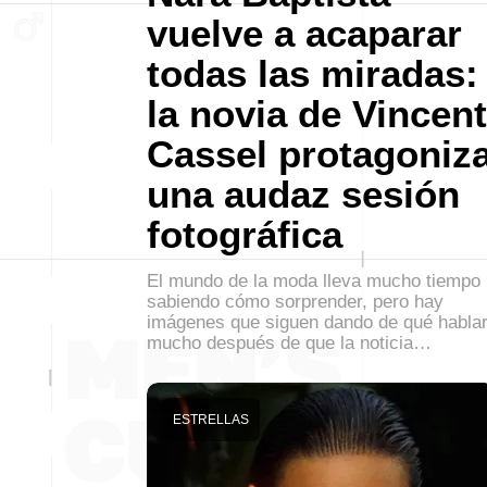
vuelve a acaparar
todas las miradas:
la novia de Vincent
Cassel protagoniz
una audaz sesión
fotográfica
El mundo de la moda lleva mucho tiempo
sabiendo cómo sorprender, pero hay
imágenes que siguen dando de qué habla
mucho después de que la noticia…
ESTRELLAS