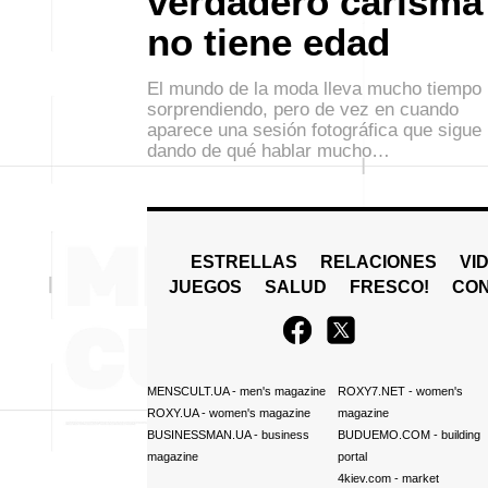
verdadero carisma
no tiene edad
El mundo de la moda lleva mucho tiempo
sorprendiendo, pero de vez en cuando
aparece una sesión fotográfica que sigue
dando de qué hablar mucho…
ESTRELLAS
RELACIONES
VI
JUEGOS
SALUD
FRESCO!
СO
MENSCULT.UA
- men's magazine
ROXY7.NET
- women's
ROXY.UA
- women's magazine
magazine
BUSINESSMAN.UA
- business
BUDUEMO.COM
- building
magazine
portal
4kiev.com
- market