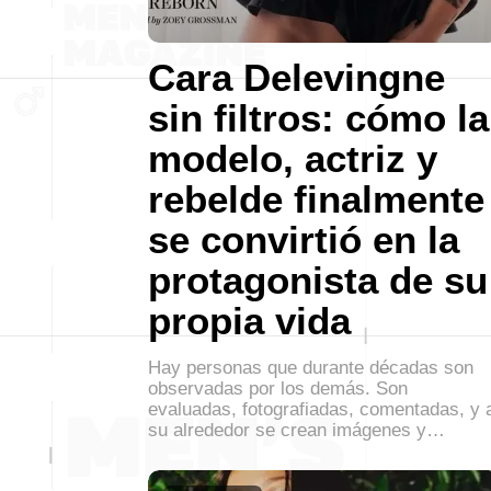
Cara Delevingne
sin filtros: cómo la
modelo, actriz y
rebelde finalmente
se convirtió en la
protagonista de su
propia vida
Hay personas que durante décadas son
observadas por los demás. Son
evaluadas, fotografiadas, comentadas, y 
su alrededor se crean imágenes y…