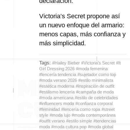
declaración.
Victoria’s Secret propone así
un nuevo enfoque del armario:
menos capas, más confianza y
más simplicidad.
Tags:
#Hailey Bieber
#Victoria’s Secret
#It
Girl Dressing 2026
#moda femenina
#lencería tendencia
#sujetador como top
#moda verano 2026
#estilo minimalista
#estética moderna
#inspiración de outfit
#estilismo lencería
#campaña de moda
#moda americana
#estilo de celebridades
#influencers moda
#confianza corporal
#feminidad
#lencería como ropa
#street
style
#moda lujo
#moda contemporánea
#outfit verano
#estilo simple
#tendencias
moda
#moda cultura pop
#moda global