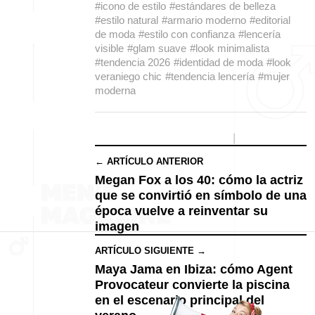
#icono de estilo
#estándares de belleza
#estilo natural
#armario moderno
#editorial
de moda
#estilo con confianza
#lencería
visible
#glam suave
#look minimalista
#tendencia 2026
#identidad de moda
#look
veraniego chic
#tendencia lencería
#mujer
moderna
← ARTÍCULO ANTERIOR
Megan Fox a los 40: cómo la actriz
que se convirtió en símbolo de una
época vuelve a reinventar su
imagen
ARTÍCULO SIGUIENTE →
Maya Jama en Ibiza: cómo Agent
Provocateur convierte la piscina
en el escenario principal del