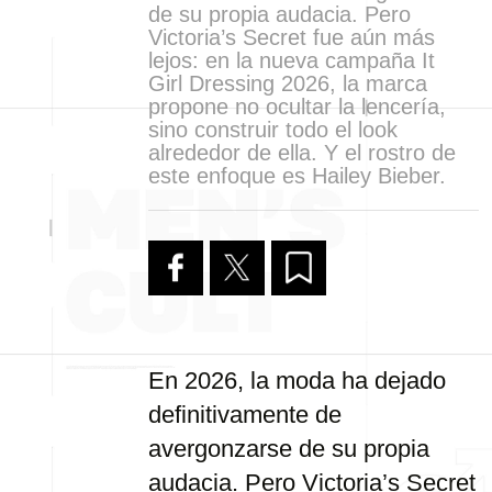
de su propia audacia. Pero
Victoria’s Secret fue aún más
lejos: en la nueva campaña It
Girl Dressing 2026, la marca
propone no ocultar la lencería,
sino construir todo el look
alrededor de ella. Y el rostro de
este enfoque es Hailey Bieber.
En 2026, la moda ha dejado
definitivamente de
avergonzarse de su propia
audacia. Pero Victoria’s Secret