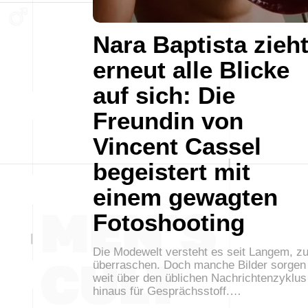
Nara Baptista zieh
erneut alle Blicke
auf sich: Die
Freundin von
Vincent Cassel
begeistert mit
einem gewagten
Fotoshooting
Die Modewelt versteht es seit Langem, z
überraschen. Doch manche Bilder sorgen
weit über den üblichen Nachrichtenzyklus
hinaus für Gesprächsstoff.…