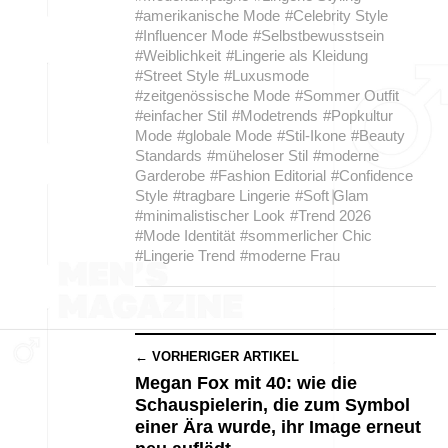
#amerikanische Mode
#Celebrity Style
#Influencer Mode
#Selbstbewusstsein
#Weiblichkeit
#Lingerie als Kleidung
#Street Style
#Luxusmode
#zeitgenössische Mode
#Sommer Outfit
#einfacher Stil
#Modetrends
#Popkultur
Mode
#globale Mode
#Stil-Ikone
#Beauty
Standards
#müheloser Stil
#moderne
Garderobe
#Fashion Editorial
#Confidence
Style
#tragbare Lingerie
#Soft Glam
#minimalistischer Look
#Trend 2026
#Mode Identität
#sommerlicher Chic
#Lingerie Trend
#moderne Frau
← VORHERIGER ARTIKEL
Megan Fox mit 40: wie die
Schauspielerin, die zum Symbol
einer Ära wurde, ihr Image erneut