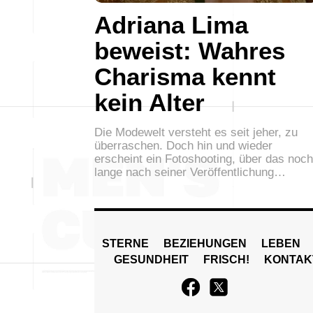
Adriana Lima
beweist: Wahres
Charisma kennt
kein Alter
Die Modewelt versteht es seit jeher, zu
überraschen. Doch hin und wieder
erscheint ein Fotoshooting, über das noch
lange nach seiner Veröffentlichung…
STERNE
BEZIEHUNGEN
LEBEN
GESUNDHEIT
FRISCH!
KONTAK