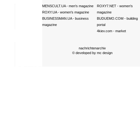
MENSCULT.UA
- men's magazine
ROXY7.NET
- women's
ROXY.UA
- women's magazine
magazine
BUSINESSMAN.UA
- business
BUDUEMO.COM
- building
magazine
portal
4kiev.com
- market
nachrichtenarchiv
© developed by
mc design