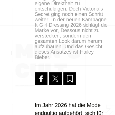
eigene Direktheit zu
entschuldigen. Doch Victoria’s
Secret ging noch einen Schritt
weiter: In der neuen Kampagne
It Girl Dressing 2026 schlägt die
Marke vor, Dessous nicht zu
verstecken, sondern den
gesamten Look darum herum
aufzubauen. Und das Gesicht
dieses Ansatzes ist Hailey
Bieber.
Im Jahr 2026 hat die Mode
endgültig aufgehört, sich für