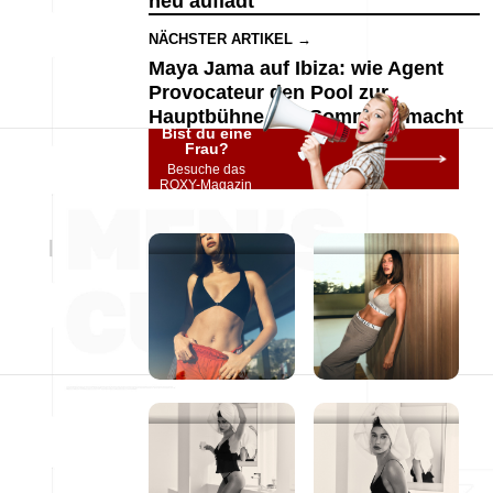
neu auflädt
NÄCHSTER ARTIKEL →
Maya Jama auf Ibiza: wie Agent
Provocateur den Pool zur
Hauptbühne des Sommers macht
Bist du eine
Frau?
Besuche das
ROXY-Magazin