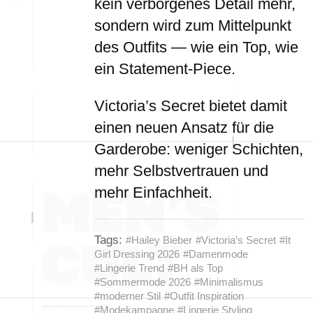
kein verborgenes Detail mehr,
sondern wird zum Mittelpunkt
des Outfits — wie ein Top, wie
ein Statement-Piece.
Victoria’s Secret bietet damit
einen neuen Ansatz für die
Garderobe: weniger Schichten,
mehr Selbstvertrauen und
mehr Einfachheit.
Tags:
#Hailey Bieber
#Victoria’s Secret
#It
Girl Dressing 2026
#Damenmode
#Lingerie Trend
#BH als Top
#Sommermode 2026
#Minimalismus
#moderner Stil
#Outfit Inspiration
#Modekampagne
#Lingerie Styling