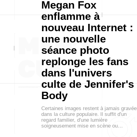
Megan Fox
enflamme à
nouveau Internet :
une nouvelle
séance photo
replonge les fans
dans l'univers
culte de Jennifer's
Body
Certaines images restent à jamais gravé
dans la culture populaire. Il suffit d'un
regard familier, d'une lumière
soigneusement mise en scène ou…