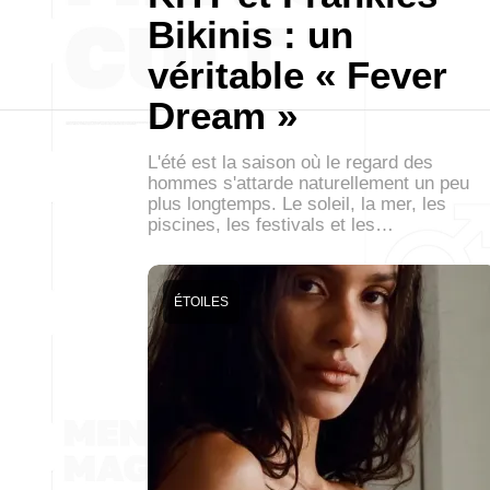
Bikinis : un
véritable « Fever
Dream »
L'été est la saison où le regard des
hommes s'attarde naturellement un peu
plus longtemps. Le soleil, la mer, les
piscines, les festivals et les…
ÉTOILES