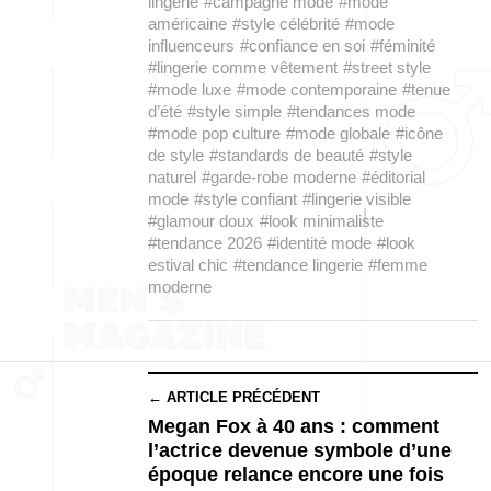
lingerie
#campagne mode
#mode
américaine
#style célébrité
#mode
influenceurs
#confiance en soi
#féminité
#lingerie comme vêtement
#street style
#mode luxe
#mode contemporaine
#tenue
d’été
#style simple
#tendances mode
#mode pop culture
#mode globale
#icône
de style
#standards de beauté
#style
naturel
#garde-robe moderne
#éditorial
mode
#style confiant
#lingerie visible
#glamour doux
#look minimaliste
#tendance 2026
#identité mode
#look
estival chic
#tendance lingerie
#femme
moderne
← ARTICLE PRÉCÉDENT
Megan Fox à 40 ans : comment
l’actrice devenue symbole d’une
époque relance encore une fois