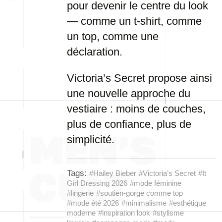
pour devenir le centre du look
— comme un t-shirt, comme
un top, comme une
déclaration.
Victoria’s Secret propose ainsi
une nouvelle approche du
vestiaire : moins de couches,
plus de confiance, plus de
simplicité.
Tags:
#Hailey Bieber
#Victoria’s Secret
#It
Girl Dressing 2026
#mode féminine
#lingerie
#soutien-gorge comme top
#mode été 2026
#minimalisme
#esthétique
moderne
#inspiration look
#stylisme