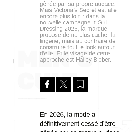
gênée par sa propre audace.
Mais Victoria’s Secret est allé
encore plus loin : dans la
nouvelle campagne It Girl
Dressing 2026, la marque
propose de ne plus cacher la
lingerie, mais au contraire de
construire tout le look autour
d’elle. Et le visage de cette
approche est Hailey Bieber.
En 2026, la mode a
définitivement cessé d’être