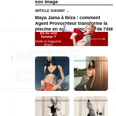
son image
ARTICLE SUIVANT →
Maya Jama à Ibiza : comment
Agent Provocateur transforme la
piscine en scène principale de l’été
Es-tu une
femme ?
Visite le magazine
ROXY