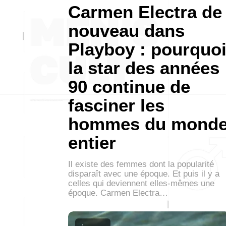
Carmen Electra de
nouveau dans
Playboy : pourquo
la star des années
90 continue de
fasciner les
hommes du mond
entier
Il existe des femmes dont la popularité
disparaît avec une époque. Et puis il y a
celles qui deviennent elles-mêmes une
époque. Carmen Electra…