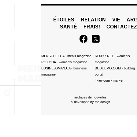
ÉTOILES
RELATION
VIE
ARG
SANTÉ
FRAIS!
CONTACTE
MENSCULT.UA
- men's magazine
ROXY7.NET
- women's
ROXY.UA
- women's magazine
magazine
BUSINESSMAN.UA
- business
BUDUEMO.COM
- building
magazine
portal
4kiev.com
- market
archives de nouvelles
© developed by
mc design