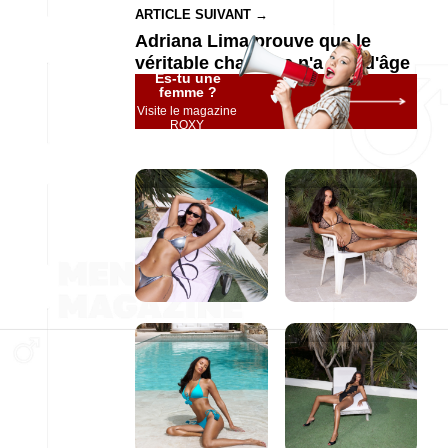
ARTICLE SUIVANT →
Adriana Lima prouve que le
véritable charisme n'a pas d'âge
Es-tu une
femme ?
Visite le magazine
ROXY