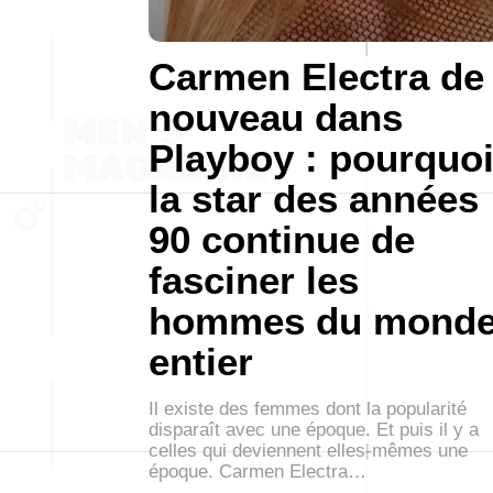
Carmen Electra de
nouveau dans
Playboy : pourquo
la star des années
90 continue de
fasciner les
hommes du mond
entier
Il existe des femmes dont la popularité
disparaît avec une époque. Et puis il y a
celles qui deviennent elles-mêmes une
époque. Carmen Electra…