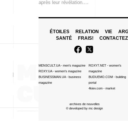
après leur révélation.…
ÉTOILES
RELATION
VIE
ARG
SANTÉ
FRAIS!
CONTACTE
MENSCULT.UA
- men's magazine
ROXY7.NET
- women's
ROXY.UA
- women's magazine
magazine
BUSINESSMAN.UA
- business
BUDUEMO.COM
- building
magazine
portal
4kiev.com
- market
archives de nouvelles
© developed by
mc design