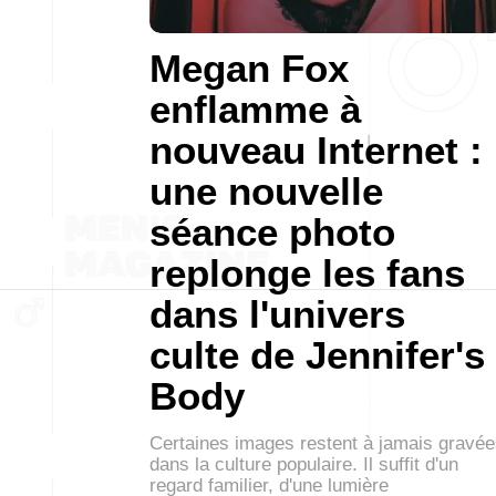
Megan Fox
enflamme à
nouveau Internet :
une nouvelle
séance photo
replonge les fans
dans l'univers
culte de Jennifer's
Body
Certaines images restent à jamais gravé
dans la culture populaire. Il suffit d'un
regard familier, d'une lumière