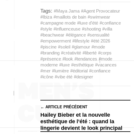
Tags:
#Maya Jama
#Agent Provocateur
#Ibiza
#maillots de bain
#swimwear
#campagne mode
#luxe d’été
#confiance
#style
#influenceuse
#shooting
#villa
#beachwear
#élégance
#sensualité
#empowerment
#lifestyle
#été 2026
#piscine
#soleil
#glamour
#mode
#branding
#créativité
#liberté
#corps
#présence
#look
#tendances
#mode
moderne
#luxe
#esthétique
#vacances
#mer
#lumière
#éditorial
#confiance
#icône
#vibe été
#designer
← ARTICLE PRÉCÉDENT
Hailey Bieber et la nouvelle
esthétique de l’été : quand la
lingerie devient le look principal