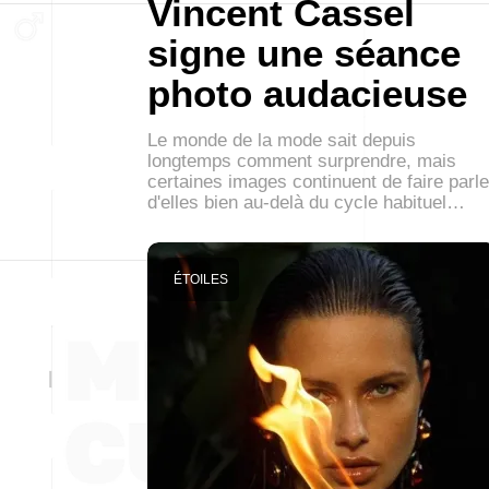
Vincent Cassel
signe une séance
photo audacieuse
Le monde de la mode sait depuis
longtemps comment surprendre, mais
certaines images continuent de faire parle
d'elles bien au-delà du cycle habituel…
ÉTOILES