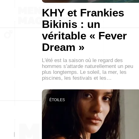
KHY et Frankies
Bikinis : un
véritable « Fever
Dream »
L'été est la saison où le regard des
hommes s'attarde naturellement un peu
plus longtemps. Le soleil, la mer, les
piscines, les festivals et les…
ÉTOILES