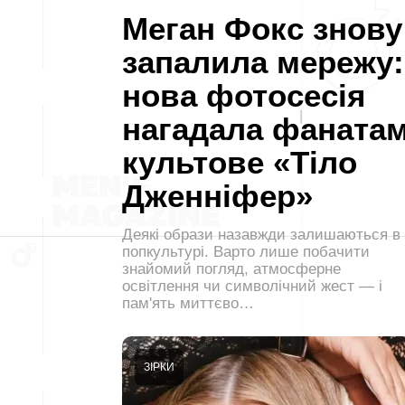
Меган Фокс знову
запалила мережу:
нова фотосесія
нагадала фаната
культове «Тіло
Дженніфер»
Деякі образи назавжди залишаються в
попкультурі. Варто лише побачити
знайомий погляд, атмосферне
освітлення чи символічний жест — і
пам'ять миттєво…
ЗІРКИ