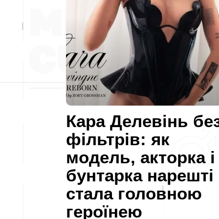
Кара Делевінь бе
фільтрів: як
модель, акторка і
бунтарка нарешті
стала головною
героїнею