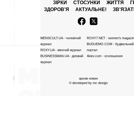
ЗІРКИ
СТОСУНКИ
ЖИТТЯ
Г
ЗДОРОВ'Я
АКТУАЛЬНЕ!
ЗВ'ЯЗА
MENSCULT.UA
- чоловічий
ROXY7.NET
- women's magazi
журнал
BUDUEMO.COM
- будівельний
ROXY.UA
- жіночий журнал
портал
BUSINESSMAN.UA
- діловий
4kiev.com
- оголошення
журнал
архив новин
© developed by
mc design