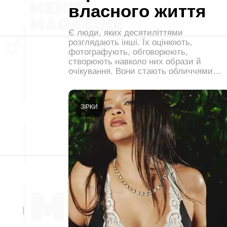
власного життя
Є люди, яких десятиліттями
розглядають інші. Їх оцінюють,
фотографують, обговорюють,
створюють навколо них образи й
очікування. Вони стають обличчями…
ЗІРКИ