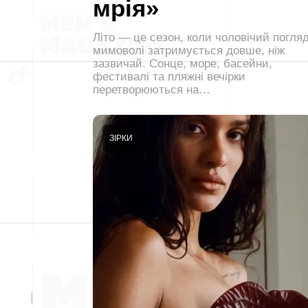
мрія»
Літо — це сезон, коли чоловічий погля
мимоволі затримується довше, ніж
зазвичай. Сонце, море, басейни,
фестивалі та пляжні вечірки
перетворюються на…
ЗІРКИ