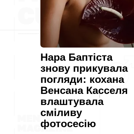
Нара Баптіста
знову прикувала
погляди: кохана
Венсана Касселя
влаштувала
сміливу
фотосесію