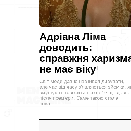
Адріана Ліма
доводить:
справжня харизм
не має віку
Світ моди давно навчився дивувати,
але час від часу з'являються зйомки, як
змушують говорити про себе ще довго
після прем'єри. Саме такою стала
нова…