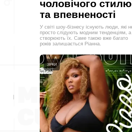
чоловічого стилю
та впевненості
У світі шоу-бізнесу існують люди, які н
просто слідують модним тенденціям, а
створюють їх. Саме такою вже багато
років залишається Ріанна.
ЗІРКИ