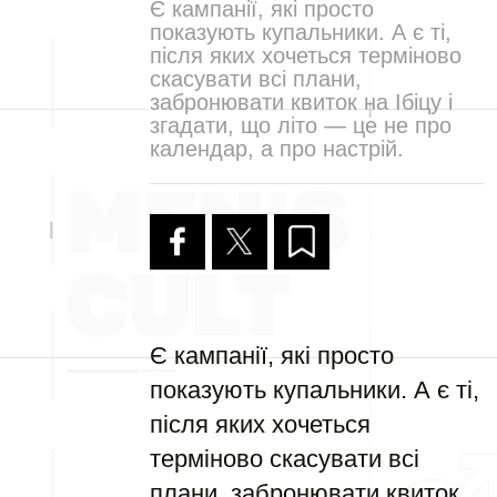
Є кампанії, які просто
показують купальники. А є ті,
після яких хочеться терміново
скасувати всі плани,
забронювати квиток на Ібіцу і
згадати, що літо — це не про
календар, а про настрій.
Є кампанії, які просто
показують купальники. А є ті,
після яких хочеться
терміново скасувати всі
плани, забронювати квиток