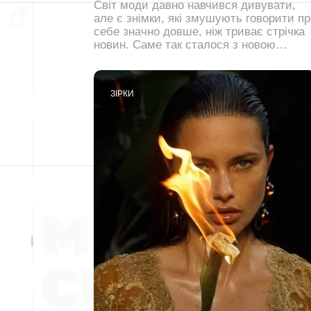
Світ моди давно навчився дивувати,
але є знімки, які змушують говорити пр
себе значно довше, ніж триває стрічка
новин. Саме так сталося з новою…
ЗІРКИ