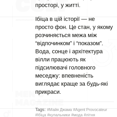
просторі, у житті.
Ібіца в цій історії — не
просто фон. Це стан, у якому
розчиняється межа між
“відпочинком” і “показом”.
Вода, сонце і архітектура
вілли працюють як
підсилювачі головного
меседжу: впевненість
виглядає краще за будь-які
прикраси.
Tags:
#Майя Джама
#Agent Provocateur
#Ібіца
#купальники
#мода
#літня