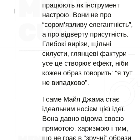
працюють як інструмент
настрою. Вони не про
“сором’язливу елегантність”,
а про відверту присутність.
Глибокі вирізи, щільні
силуети, глянцеві фактури —
усе це створює ефект, ніби
кожен образ говорить: “я тут
не випадково”.
І саме Майя Джама стає
ідеальним носієм цієї ідеї.
Вона давно відома своєю
прямотою, харизмою і тим,
що не грає в “зручні” образи