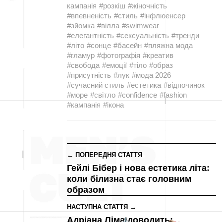
кампанія
#розкіш
#жіночність
#впевненість
#стиль
#інфлюенсер
#зйомка
#вілла
#swimwear
#елегантність
#сексуальність
#тренди
#літо
#сонце
#басейн
#пляжна мода
#гламур
#фотографія
#креатив
#свобода
#емоції
#тіло
#образ
#присутність
#лук
#мода 2026
#сучасний стиль
#естетика
#відпочинок
#море
#світло
#confidence
#fashion
#кампанія
#ікона
← ПОПЕРЕДНЯ СТАТТЯ
Гейлі Бібер і нова естетика літа:
коли білизна стає головним
образом
НАСТУПНА СТАТТЯ →
Адріана Ліма доводить: