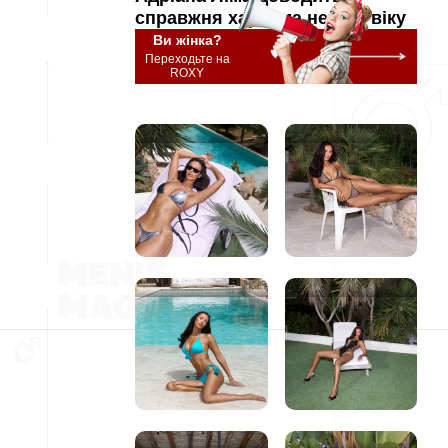
справжня харизма не має віку
Ви жінка?
Переходьте на
ROXY