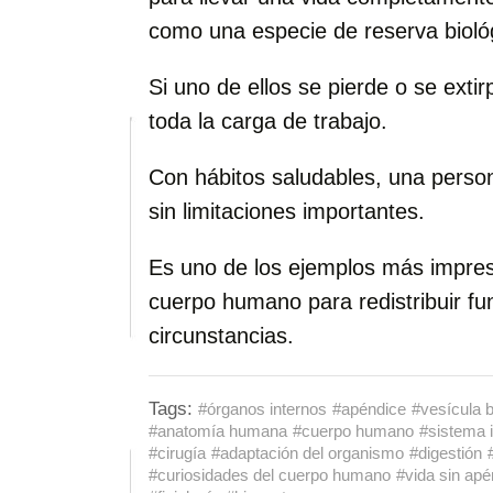
como una especie de reserva bioló
Si uno de ellos se pierde o se extir
toda la carga de trabajo.
Con hábitos saludables, una perso
sin limitaciones importantes.
Es uno de los ejemplos más impres
cuerpo humano para redistribuir f
circunstancias.
Tags:
#órganos internos
#apéndice
#vesícula bi
#anatomía humana
#cuerpo humano
#sistema 
#cirugía
#adaptación del organismo
#digestión
#curiosidades del cuerpo humano
#vida sin apé