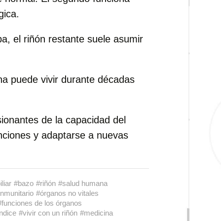
gica.
pa, el riñón restante suele asumir
na puede vivir durante décadas
ionantes de la capacidad del
unciones y adaptarse a nuevas
liar
#bazo
#riñón
#salud humana
inmunitario
#órganos no vitales
#funciones de los órganos
ndice
#vivir con un riñón
#medicina