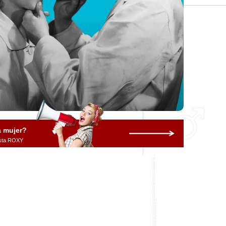
a mujer?
vista ROXY