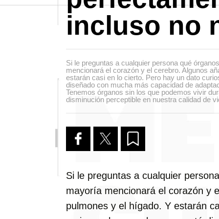
incluso no 
Si le preguntas a cualquier persona qué órganos
mencionará el corazón y el cerebro. Algunos añ
estarán casi en lo cierto. Pero hay un dato cur
diseñado con mucha más capacidad de adaptac
Tenemos órganos sin los que podemos vivir dur
disminución perceptible en nuestra calidad de vi
Si le preguntas a cualquier persona
mayoría mencionará el corazón y el
pulmones y el hígado. Y estarán cas