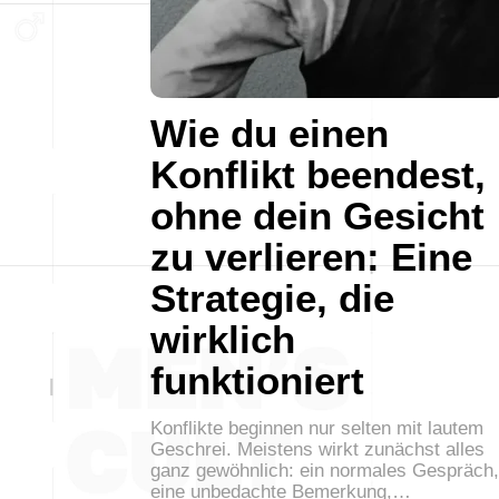
Wie du einen
Konflikt beendest,
ohne dein Gesicht
zu verlieren: Eine
Strategie, die
wirklich
funktioniert
Konflikte beginnen nur selten mit lautem
Geschrei. Meistens wirkt zunächst alles
ganz gewöhnlich: ein normales Gespräch,
eine unbedachte Bemerkung,…