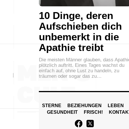
10 Dinge, deren
Aufschieben dich
unbemerkt in die
Apathie treibt
Die meisten Männer glauben, dass Apathi
plötzlich auftritt. Eines Tages wachst du
einfach auf, ohne Lust zu handeln, zu
träumen oder sogar das zu…
STERNE
BEZIEHUNGEN
LEBEN
GESUNDHEIT
FRISCH!
KONTAK