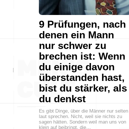
9 Prüfungen, nach
denen ein Mann
nur schwer zu
brechen ist: Wenn
du einige davon
überstanden hast,
bist du stärker, als
du denkst
Es gibt Dinge, über die Männer nur selten
laut sprechen. Nicht, weil sie nichts zu
sagen hätten. Sondern weil man uns von
klein auf beibringt, die…