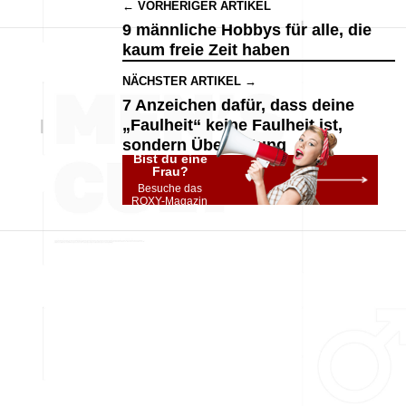
← VORHERIGER ARTIKEL
9 männliche Hobbys für alle, die
kaum freie Zeit haben
NÄCHSTER ARTIKEL →
7 Anzeichen dafür, dass deine
„Faulheit“ keine Faulheit ist,
sondern Überlastung
Bist du eine
Frau?
Besuche das
ROXY-Magazin