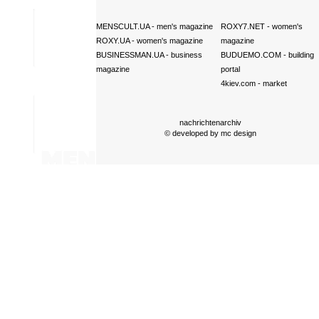
MENSCULT.UA
- men's magazine
ROXY7.NET
- women's
ROXY.UA
- women's magazine
magazine
BUSINESSMAN.UA
- business
BUDUEMO.COM
- building
magazine
portal
4kiev.com
- market
nachrichtenarchiv
© developed by
mc design