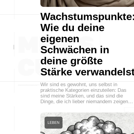
Wachstumspunkte
Wie du deine
eigenen
Schwächen in
deine größte
Stärke verwandels
Wir sind es gewohnt, uns selbst in
praktische Kategorien einzuteilen: Das
sind meine Stärken, und das sind die
Dinge, die ich lieber niemandem zeigen…
LEBEN