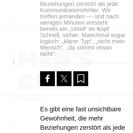
Beziehungen zerstört als jede
Kommunikationsfehler. Wir
treffen jemanden — und nach
wenigen Minuten entsteht
bereits ein „Urteil“ im Kopf.
Schnell, sicher. Manchmal sogar
logisch: „klarer Typ“, „nicht mein
Mensch“, „da stimmt etwas
nicht“.
Es gibt eine fast unsichtbare
Gewohnheit, die mehr
Beziehungen zerstört als jede