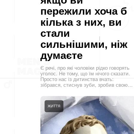
пережили хоча б
кілька з них, ви
стали
сильнішими, ніж
думаєте
Є речі, про які чоловіки рідко говорять
уголос. Не тому, що їм нічого сказати.
Просто нас із дитинства вчать:
зібрався, стиснув зуби, зробив свою…
ЖИТТЯ