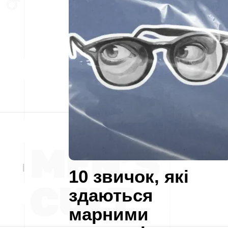
10 звичок, які
здаються
марними