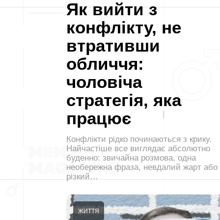
Як вийти з
конфлікту, не
втративши
обличчя:
чоловіча
стратегія, яка
працює
Конфлікти рідко починаються з крику.
Найчастіше все виглядає абсолютно
буденно: звичайна розмова, одна
необережна фраза, невдалий жарт або
різкий…
ЖИТТЯ