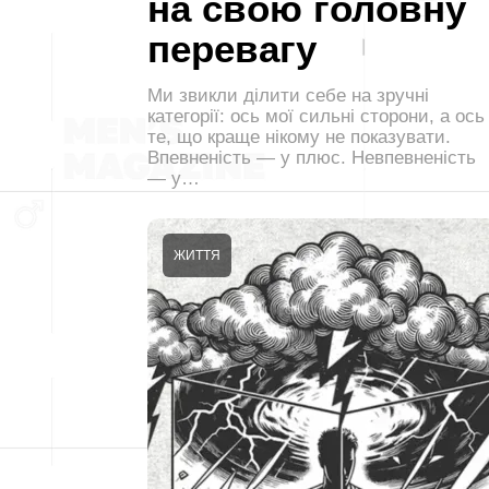
на свою головну
перевагу
Ми звикли ділити себе на зручні
категорії: ось мої сильні сторони, а ось
те, що краще нікому не показувати.
Впевненість — у плюс. Невпевненість
— у…
ЖИТТЯ