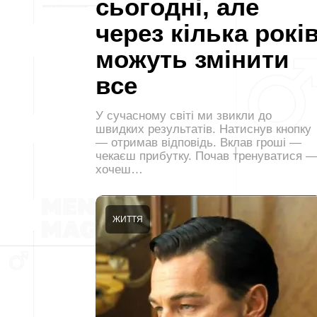
сьогодні, але
через кілька рокі
можуть змінити
все
У сучасному світі ми звикли до
швидких результатів. Натиснув кнопку
— отримав відповідь. Вклав гроші —
чекаєш прибутку. Почав тренуватися 
хочеш…
ЖИТТЯ