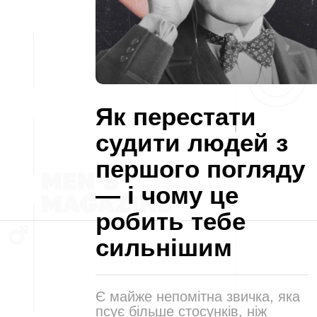
Як перестати
судити людей з
першого погляду
— і чому це
робить тебе
сильнішим
Є майже непомітна звичка, яка
псує більше стосунків, ніж