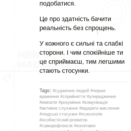
подобатися.
Це про здатність бачити
реальність без спрощень.
У кожного є сильні та слабкі
сторони. І чим спокійніше ти
це сприймаєш, тим легшими
стають стосунки.
Tags:
#судження людей
#перше
враження
#сприйняття
#упередження
#емпатія
#розуміння
#комунікація
#активне слухання
#відкрите мислення
#людські стосунки
#психологія
#особистісний розвиток
#саморефлексія
#когнітивні