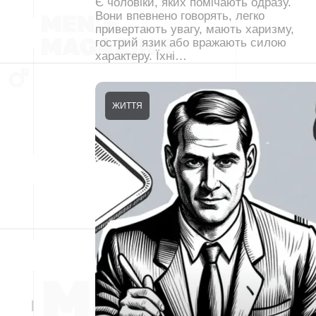
Є чоловіки, яких помічають одразу.
Вони впевнено говорять, легко
привертають увагу, мають харизму,
гострий язик або вражають силою
характеру. Їхні…
ЖИТТЯ