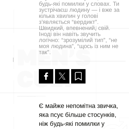
будь-які помилки у словах. Ти
зустрічаєш людину — і вже за
кілька хвилин у голові
з’являється “вердикт”.
Швидкий, впевнений, свій.
Іноді він навіть звучить
логічно: “зрозумілий тип”, “не
моя людина”, “щось із ним не
так”.
Є майже непомітна звичка,
яка псує більше стосунків,
ніж будь-які помилки у