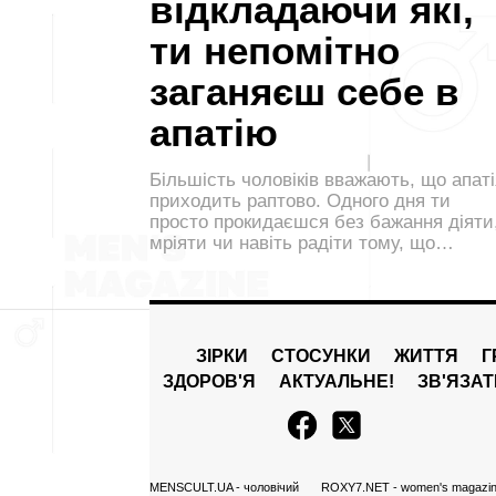
відкладаючи які,
ти непомітно
заганяєш себе в
апатію
Більшість чоловіків вважають, що апаті
приходить раптово. Одного дня ти
просто прокидаєшся без бажання діяти
мріяти чи навіть радіти тому, що…
ЗІРКИ
СТОСУНКИ
ЖИТТЯ
Г
ЗДОРОВ'Я
АКТУАЛЬНЕ!
ЗВ'ЯЗА
MENSCULT.UA
- чоловічий
ROXY7.NET
- women's magazi