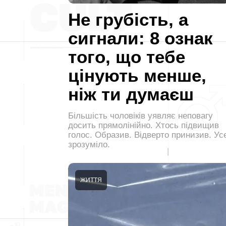
Не грубість, а
сигнали: 8 ознак
того, що тебе
цінують менше,
ніж ти думаєш
Більшість чоловіків уявляє неповагу
досить прямолінійно. Хтось підвищив
голос. Образив. Відверто принизив. Ус
зрозуміло.
ЖИТТЯ