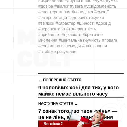
викривлення
#другий шанс
#чужа думка
#довіра
#діалог
#увага
#усвідомленість
#спостереження
#поведінка
#емоції
#інтерпретація
#здорові стосунки
#зв’язок
#характер
#цінності
#досвід
#перспектива
#толерантність
#прийняття
#цікавість
#критичне
мислення
#ментальна гнучкість
#повага
#соціальна взаємодія
#оцінювання
#глибоке розуміння
← ПОПЕРЕДНЯ СТАТТЯ
9 чоловічих хобі для тих, у кого
майже немає вільного часу
НАСТУПНА СТАТТЯ →
7 ознак того, що твоя «лінь» —
це не лінь, а перевантаження
Ви жінка?