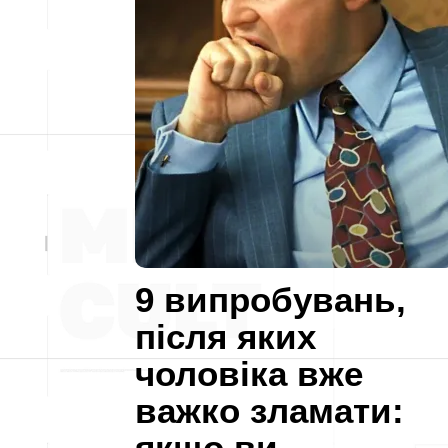
9 випробувань,
після яких
чоловіка вже
важко зламати:
якщо ви