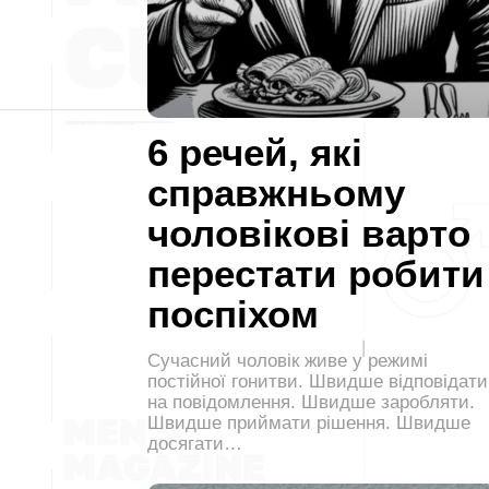
6 речей, які
справжньому
чоловікові варто
перестати робити
поспіхом
Сучасний чоловік живе у режимі
постійної гонитви. Швидше відповідати
на повідомлення. Швидше заробляти.
Швидше приймати рішення. Швидше
досягати…