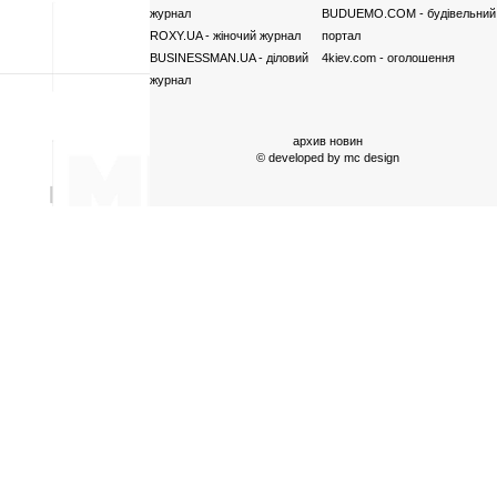
журнал
BUDUEMO.COM
- будівельний
ROXY.UA
- жіночий журнал
портал
BUSINESSMAN.UA
- діловий
4kiev.com
- оголошення
журнал
архив новин
© developed by
mc design