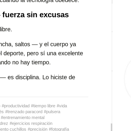
cuando la tecnología obedece.
 fuerza sin excusas
ibre.
ancha, saltos — y el cuerpo ya
l deporte, pero sí una excelente
ndo no hay tiempo.
 — es disciplina. Lo hiciste de
o
#productividad
#tiempo libre
#vida
és
#trenzado paracord
#pulsera
#entrenamiento mental
drez
#ejercicios respiración
ento cuchillos
#precisión
#fotografía