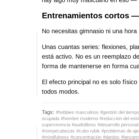
hay algo muy masculino en eso — 
Entrenamientos cortos —
No necesitas gimnasio ni una hora l
Unas cuantas series: flexiones, pl
está activo. No es un reemplazo de
forma de mantenerse en forma cua
El efecto principal no es solo físico
todos modos.
Tags:
#hobbies masculinos
#gestión del tiemp
ocupada
#hombre moderno
#reducción del estr
supervivencia
#audiolibros
#desarrollo personal
#rompecabezas
#cubo rubik
#problemas de aje
#mindfulness
#concentración
#dardos
#lanzami