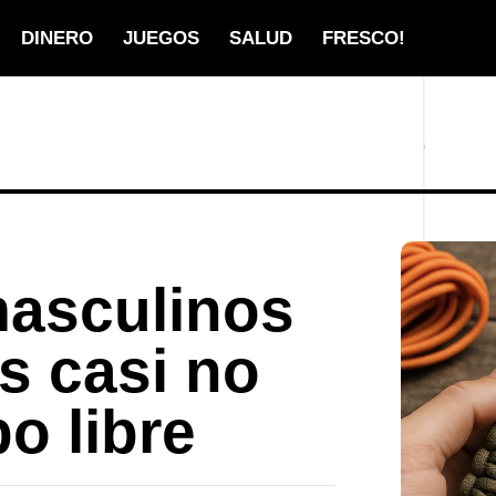
DINERO
JUEGOS
SALUD
FRESCO!
masculinos
s casi no
o libre