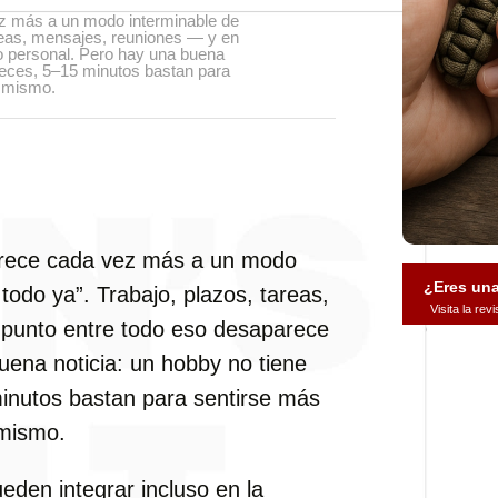
z más a un modo interminable de
areas, mensajes, reuniones — y en
o personal. Pero hay una buena
 veces, 5–15 minutos bastan para
o mismo.
arece cada vez más a un modo
¿Eres un
 todo ya”. Trabajo, plazos, tareas,
Visita la re
 punto entre todo eso desaparece
uena noticia: un hobby no tiene
inutos bastan para sentirse más
 mismo.
eden integrar incluso en la