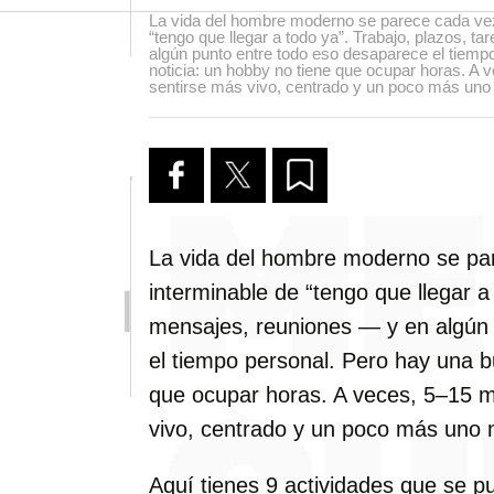
La vida del hombre moderno se parece cada ve
“tengo que llegar a todo ya”. Trabajo, plazos, t
algún punto entre todo eso desaparece el tiemp
noticia: un hobby no tiene que ocupar horas. A
sentirse más vivo, centrado y un poco más un
La vida del hombre moderno se p
interminable de “tengo que llegar a
mensajes, reuniones — y en algún
el tiempo personal. Pero hay una b
que ocupar horas. A veces, 5–15 m
vivo, centrado y un poco más uno
Aquí tienes 9 actividades que se pu