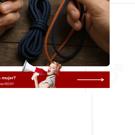
a mujer?
vista ROXY