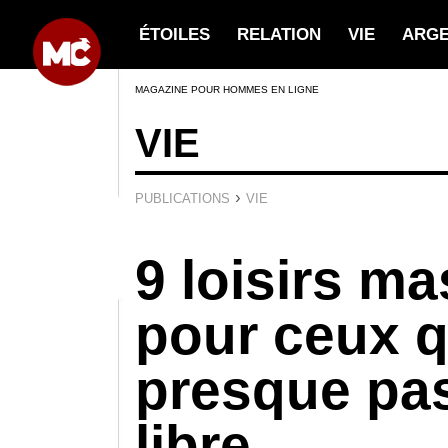
ÉTOILES
RELATION
VIE
ARG
MAGAZINE POUR HOMMES EN LIGNE
VIE
›
PUBLICATIONS
VIE
9 loisirs ma
pour ceux q
presque pa
libre