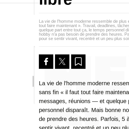
La vie de l’homme moderne ressemble de plus en
tout faire maintenant ». Travail, deadlines, tâc
quelque part entre tout ça, le temps personnel d
hobby n’a pas besoin de prendre des heures. Par
pour se sentir vivant, recentré et un peu plus s
La vie de l’homme moderne ressem
sans fin « il faut tout faire mainten
messages, réunions — et quelque pa
personnel disparaît. Mais bonne no
de prendre des heures. Parfois, 5 
sentir vivant, recentré et un peu p