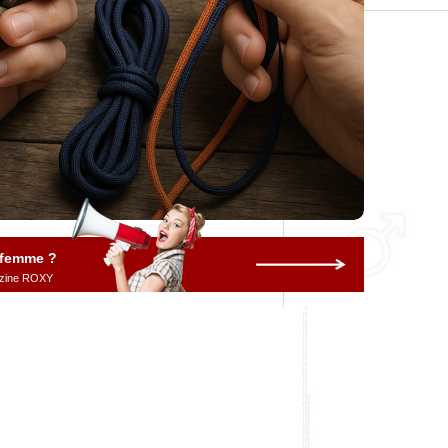
 femme ?
gazine ROXY