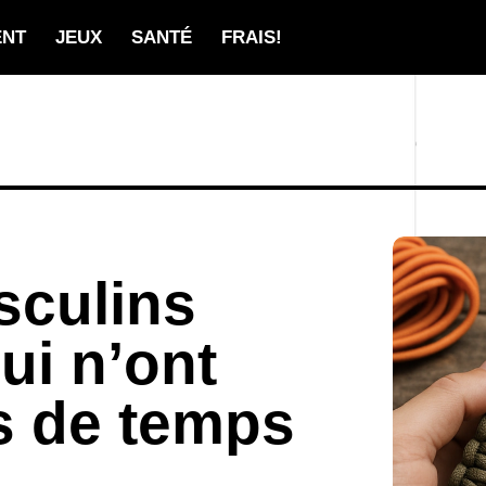
ENT
JEUX
SANTÉ
FRAIS!
sculins
ui n’ont
s de temps