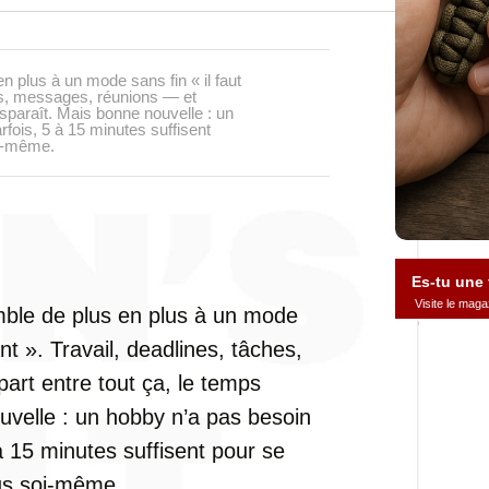
 plus à un mode sans fin « il faut
hes, messages, réunions — et
isparaît. Mais bonne nouvelle : un
fois, 5 à 15 minutes suffisent
oi-même.
Es-tu une
Visite le ma
ble de plus en plus à un mode
ant ». Travail, deadlines, tâches,
rt entre tout ça, le temps
uvelle : un hobby n’a pas besoin
à 15 minutes suffisent pour se
lus soi-même.