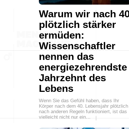
Warum wir nach 4
plötzlich stärker
ermüden:
Wissenschaftler
nennen das
energiezehrendste
Jahrzehnt des
Lebens
Wenn Sie das Gefühl haben, dass Ihr
Körper nach dem 40. Lebensjahr plötzlich
nach anderen Regeln funktioniert, ist das
vielleicht nicht nur ein…