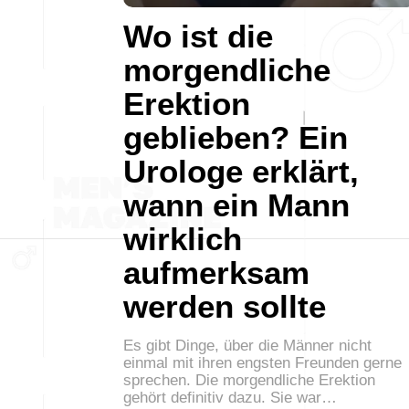
Wo ist die
morgendliche
Erektion
geblieben? Ein
Urologe erklärt,
wann ein Mann
wirklich
aufmerksam
werden sollte
Es gibt Dinge, über die Männer nicht
einmal mit ihren engsten Freunden gerne
sprechen. Die morgendliche Erektion
gehört definitiv dazu. Sie war…