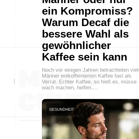
ein Kompromiss?
Warum Decaf die
bessere Wahl als
gewöhnlicher
Kaffee sein kann
Noch vor einigen Jahren betrachteten viel
Männer entkoffeinierten Kaffee fast als
Verrat. Echter Kaffee, so hieß es, müsse
wach machen, helfen,…
GESUNDHEIT