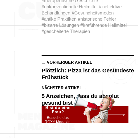
#therapeutische Geschichte
#unkonventionelle Heilmittel
#ineffektive
Behandlungen
#Gesundheitsmoden
#antike Praktiken
#historische Fehler
#bizarre Lösungen
#irreführende Heilmittel
#gescheiterte Therapien
← VORHERIGER ARTIKEL
Plötzlich: Pizza ist das Gesündeste
Frühstück
NÄCHSTER ARTIKEL →
5 Anzeichen, dass du absolut
gesund bist
Bist du eine
Frau?
Besuche das
ROXY-Magazin