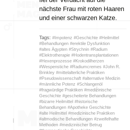
nächste Frau mit roten Haaren
und einer schwarzen Katze.
Tags:
#Impotenz
#Geschichte
#Heilmittel
#Behandlungen
#erektile Dysfunktion
#altes Ägypten
#Strychnin
#Radium
#Elektrotherapie
#Hodentransplantationen
#Hexenprozesse
#Krokodilherzen
#Wespenstiche
#Radiumcremes
#John R.
Brinkley
#mittelalterliche Praktiken
#Pseudowissenschaft
#alternative Medizin
#männliche Potenz
#Schlangenöl
#fragwürdige Praktiken
#medizinische
Geschichte
#gescheiterte Behandlungen
#bizarre Heilmittel
#historische
Behandlungen
#Apotheke Geschichte
#alte Heilmittel
#medizinische Praktiken
#altmodische Behandlungen
#zweifelhafte
Methoden
#medizinischer Betrug