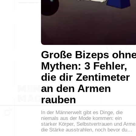
Große Bizeps ohn
Mythen: 3 Fehler,
die dir Zentimeter
an den Armen
rauben
In der Männerwelt gibt es Dinge, die
niemals aus der Mode kommen: ein
starker Körper, Selbstvertrauen und Arme
die Stärke ausstrahlen, noch bevor du…