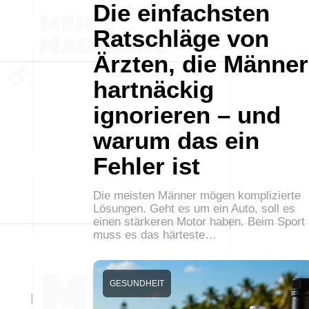
Die einfachsten
Ratschläge von
Ärzten, die Männer
hartnäckig
ignorieren – und
warum das ein
Fehler ist
Die meisten Männer mögen komplizierte
Lösungen. Geht es um ein Auto, soll es
einen stärkeren Motor haben. Beim Sport
muss es das härteste…
GESUNDHEIT