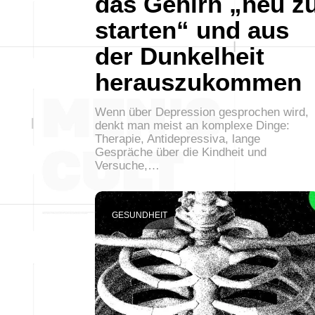
das Gehirn „neu z
starten“ und aus
der Dunkelheit
herauszukommen
Wenn über Depression gesprochen wird,
denkt man meist an komplexe Dinge:
Therapie, Antidepressiva, lange
Gespräche über die Kindheit und
Versuche,…
GESUNDHEIT