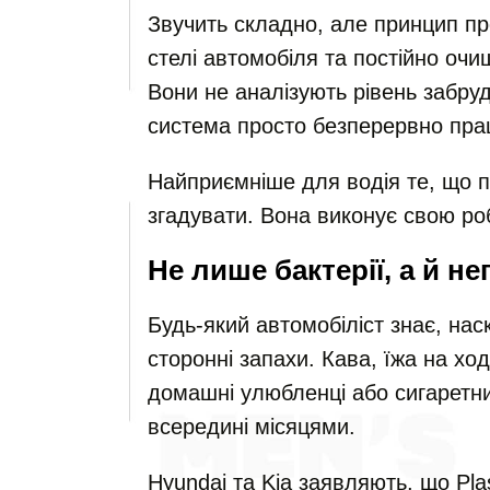
Звучить складно, але принцип п
стелі автомобіля та постійно очи
Вони не аналізують рівень забру
система просто безперервно прац
Найприємніше для водія те, що пр
згадувати. Вона виконує свою ро
Не лише бактерії, а й н
Будь-який автомобіліст знає, на
сторонні запахи. Кава, їжа на хо
домашні улюбленці або сигаретн
всередині місяцями.
Hyundai та Kia заявляють, що Pl