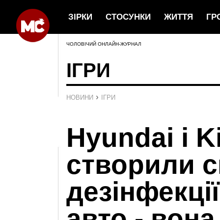
ЗІРКИ
СТОСУНКИ
ЖИТТЯ
ГР
ЧОЛОВІЧИЙ ОНЛАЙН-ЖУРНАЛ
ІГРИ
›
НОВИНИ
ІГРИ
Hyundai і K
створили 
дезінфекці
авто - вона