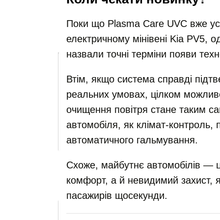
Поки що Plasma Care UVC вже ус
електричному мінівені Kia PV5, о
назвали точні терміни появи техн
Втім, якщо система справді підт
реальних умовах, цілком можли
очищення повітря стане таким с
автомобіля, як клімат-контроль, п
автоматичного гальмування.
Схоже, майбутнє автомобілів — ц
комфорт, а й невидимий захист, 
пасажирів щосекунди.