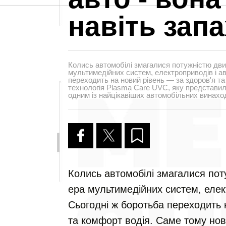
навіть зап
Колись автомобілі змагалися потужністю двиг
мультимедійних систем, електроприводів і ав
переходить на новий рівень — за здоров'я т
технологія Plasma Care UVC, яку представил
одним із найцікавіших автомобільних винаході
Колись автомобілі змагалися пот
ера мультимедійних систем, елект
Сьогодні ж боротьба переходить 
та комфорт водія. Саме тому нов