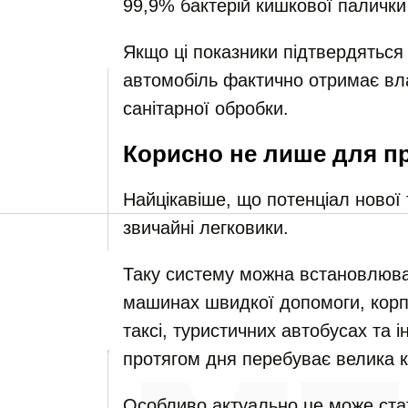
99,9% бактерій кишкової палички 
Якщо ці показники підтвердяться 
автомобіль фактично отримає вла
санітарної обробки.
Корисно не лише для п
Найцікавіше, що потенціал нової
звичайні легковики.
Таку систему можна встановлюва
машинах швидкої допомоги, корп
таксі, туристичних автобусах та 
протягом дня перебуває велика к
Особливо актуально це може стат