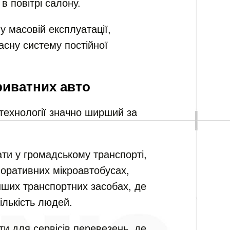
в повітрі салону.
у масовій експлуатації,
сну систему постійної
риватних авто
 технології значно ширший за
ти у громадському транспорті,
оративних мікроавтобусах,
інших транспортних засобах, де
ількість людей.
и для сервісів перевезень, де