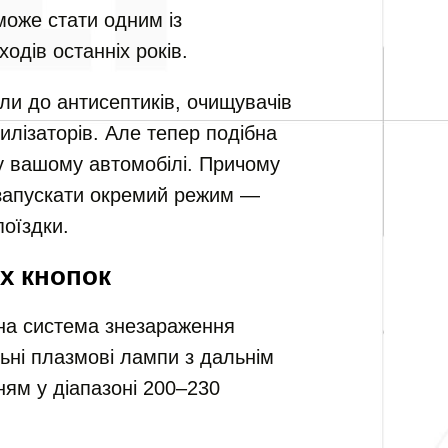
може стати одним із
одів останніх років.
ли до антисептиків, очищувачів
илізаторів. Але тепер подібна
у вашому автомобілі. Причому
 запускати окремий режим —
оїздки.
их кнопок
на система знезараження
льні плазмові лампи з дальнім
ям у діапазоні 200–230