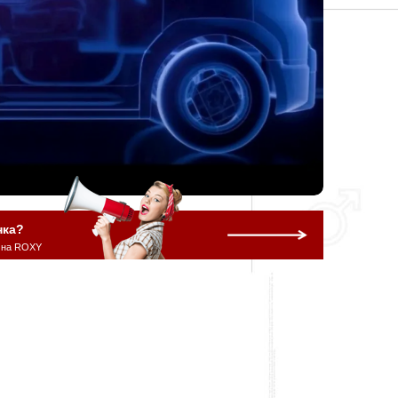
нка?
 на ROXY