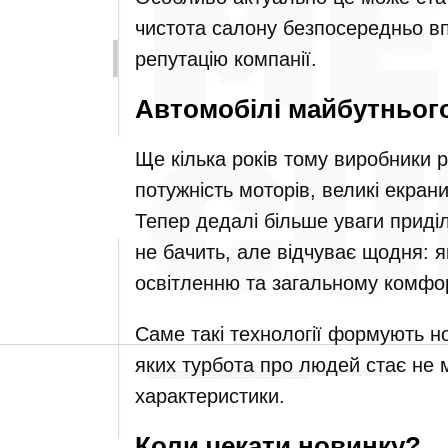
чистота салону безпосередньо вп
репутацію компанії.
Автомобілі майбутньог
Ще кілька років тому виробники 
потужність моторів, великі екран
Тепер дедалі більше уваги приді
не бачить, але відчуває щодня: як
освітленню та загальному комфо
Саме такі технології формують но
яких турбота про людей стає не 
характеристики.
Коли чекати новинку?