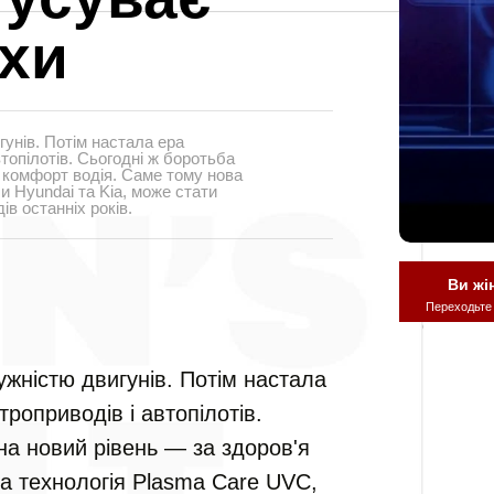
ахи
унів. Потім настала ера
топілотів. Сьогодні ж боротьба
а комфорт водія. Саме тому нова
и Hyundai та Kia, може стати
в останніх років.
Ви жі
Переходьте
ужністю двигунів. Потім настала
роприводів і автопілотів.
на новий рівень — за здоров'я
а технологія Plasma Care UVC,