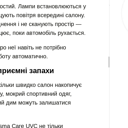
ростий. Лампи встановлюються у
щують повітря всередині салону.
днення і не сканують простір —
ює, поки автомобіль рухається.
о неї навіть не потрібно
боту автоматично.
еприємні запахи
скільки швидко салон накопичує
ду, мокрий спортивний одяг,
ий дим можуть залишатися
asma Care UVC не тільки