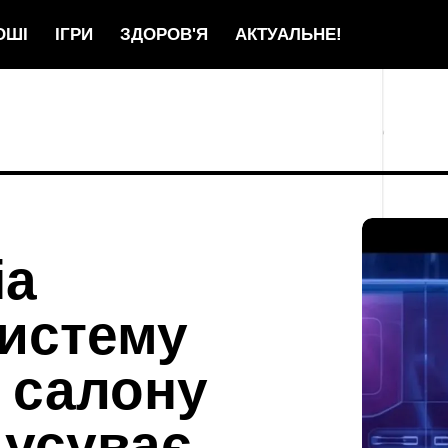
ОШІ
ІГРИ
ЗДОРОВ'Я
АКТУАЛЬНЕ!
ia
систему
ї салону
 усуває