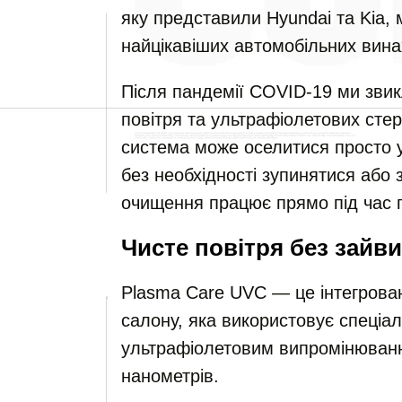
яку представили Hyundai та Kia, 
найцікавіших автомобільних винах
Після пандемії COVID-19 ми звик
повітря та ультрафіолетових стер
система може оселитися просто 
без необхідності зупинятися або
очищення працює прямо під час п
Чисте повітря без зайв
Plasma Care UVC — це інтегрова
салону, яка використовує спеціа
ультрафіолетовим випромінюванн
нанометрів.