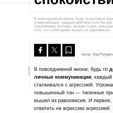
В повседневной жизни, будь то деловые пе
коммуникации, каждый мужчина хотя бы раз 
Угрожающие взгляды, резкие слова, повыше
того, что собеседник вышел из равновесия.
Автор: Vlad Pylypets
В повседневной жизни, будь то
д
личные коммуникации
, каждый
сталкивался с агрессией. Угрожа
повышенный тон — типичные приз
вышел из равновесия. И первое, 
ответить на агрессию агрессией.