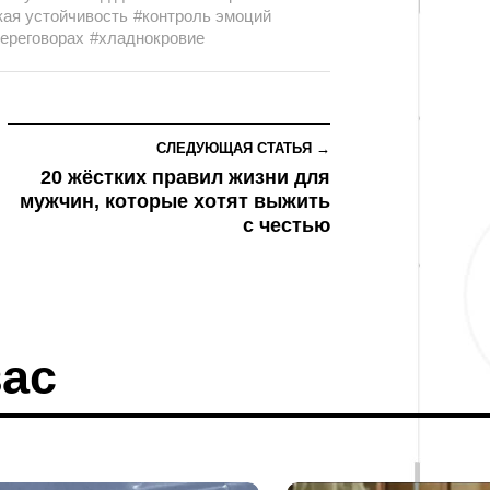
кая устойчивость
#контроль эмоций
переговорах
#хладнокровие
СЛЕДУЮЩАЯ СТАТЬЯ →
20 жёстких правил жизни для
мужчин, которые хотят выжить
с честью
ас