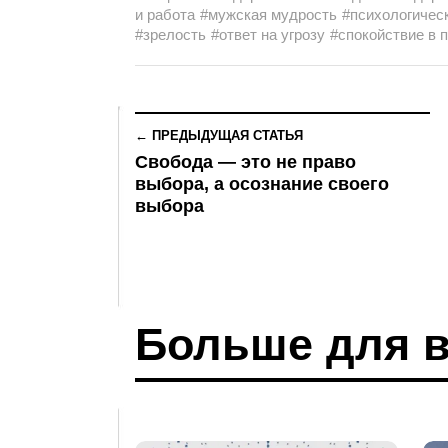
и работа
#мужская мудрость
#психологичес
#зрелость
#ответ на угрозу
#спокойствие в 
← ПРЕДЫДУЩАЯ СТАТЬЯ
Свобода — это не право
выбора, а осознание своего
выбора
Больше для в