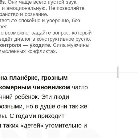
ёз.
Они чаще всего пустой звук.
и эмоциональную. Не позволяйте
ранство и сознание.
ветьте спокойно и уверенно, без
вет.
о возможно, задайте вопрос, который
ведёт диалог в конструктивное русло.
контроля — уходите.
Сила мужчины
смысленных конфликтах.
на планёрке
,
грозным
комерным чиновником
часто
енний ребёнок. Эти люди
розными, но в душе они так же
мы. С годами приходит
 таких «детей» утомительно и