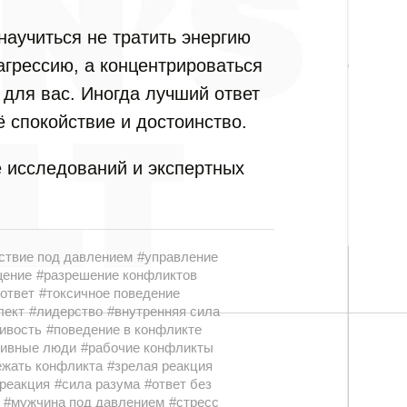
аучиться не тратить энергию
грессию, а концентрироваться
 для вас. Иногда лучший ответ
ё спокойствие и достоинство.
 исследований и экспертных
ствие под давлением
#управление
щение
#разрешение конфликтов
ответ
#токсичное поведение
лект
#лидерство
#внутренняя сила
ивость
#поведение в конфликте
сивные люди
#рабочие конфликты
ежать конфликта
#зрелая реакция
реакция
#сила разума
#ответ без
#мужчина под давлением
#стресс