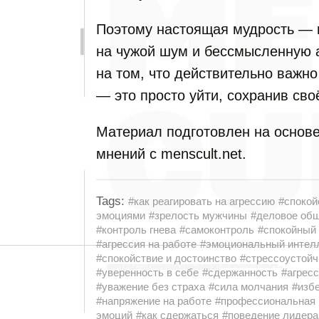
Поэтому настоящая мудрость — н
на чужой шум и бессмысленную а
на том, что действительно важно
— это просто уйти, сохранив сво
Материал подготовлен на основе
мнений с menscult.net.
Tags:
#как реагировать на агрессию
#спокой
эмоциями
#зрелость мужчины
#деловое об
#контроль гнева
#самоконтроль
#спокойный 
#агрессия на работе
#эмоциональный интел
#спокойствие и достоинство
#стрессоустойч
#уверенность в себе
#сдержанность
#агрес
#уважение без страха
#сила молчания
#изб
#напряжение на работе
#профессиональная 
эмоций
#как сдержаться
#поведение лидера