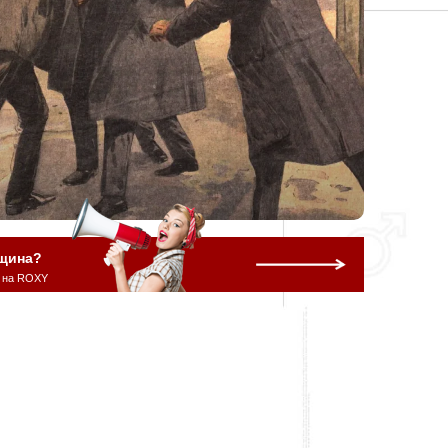
щина?
 на ROXY