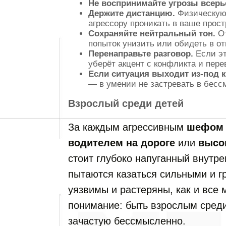
Не воспринимайте угрозы всерь
Держите дистанцию.
Физическую 
агрессору проникать в ваше прост
Сохраняйте нейтральный тон.
От
попыток унизить или обидеть в от
Перенаправьте разговор.
Если эт
уберёт акцент с конфликта и пере
Если ситуация выходит из-под 
— в умении не застревать в бес
Взрослый среди детей
За каждым агрессивным
шефом 
водителем на дороге
или
высо
стоит глубоко напуганный внутр
пытаются казаться сильными и г
уязвимы и растеряны, как и все 
понимание: быть взрослым среди
зачастую бессмысленно.