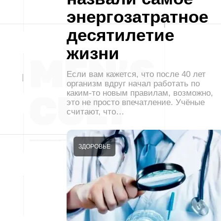
энергозатратное
десятилетие
жизни
Если вам кажется, что после 40 лет
организм вдруг начал работать по
каким-то новым правилам, возможно,
это не просто впечатление. Учёные
считают, что…
ЗДОРОВЬЕ