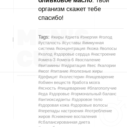
оливковое масло
. Твой
организм скажет тебе
спасибо!
Tags:
#жиры
#диета
#энергия
#голод
#усталость
#суставы
#иммунная
система
#концентрация
#кожа
#волосы
#холод
#здоровье сердца
#настроение
#омега-3
#омега-6
#воспаление
#витамины
#гидратация
#вес
#калории
#мозг
#питание
#полезные жиры
#дефицит
#холестерин
#пищеварение
#обмен веществ
#работа мозга
#ясность
#пищеварение
#благополучие
#еда
#здоровье
#гормональный баланс
#антиоксиданты
#здоровое тело
#здоровая кожа
#здоровые волосы
#перепады настроения
#потребление
жиров
#снижение воспаления
#сбалансированная диета