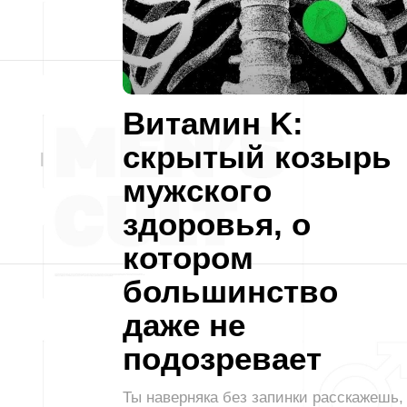
Витамин K:
скрытый козырь
мужского
здоровья, о
котором
большинство
даже не
подозревает
Ты наверняка без запинки расскажешь,