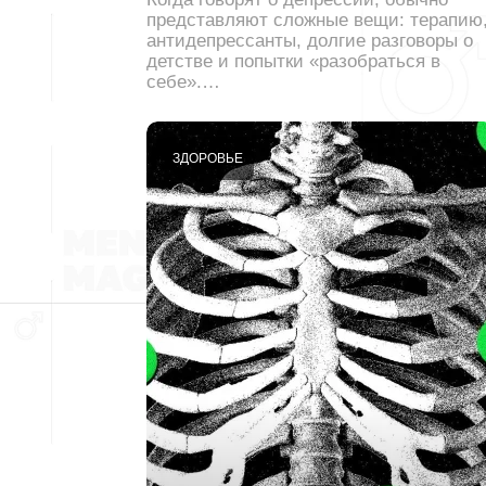
представляют сложные вещи: терапию
антидепрессанты, долгие разговоры о
детстве и попытки «разобраться в
себе».…
ЗДОРОВЬЕ