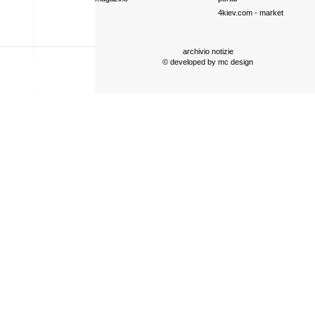
4kiev.com
- market
archivio notizie
© developed by
mc design