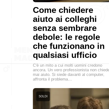
Come chiedere
aiuto ai colleghi
senza sembrare
debole: le regole
che funzionano in
qualsiasi ufficio
C'è un mito a cui molti uomini credono
ancora. Un vero professionista non chied
mai aiuto. Si siede davanti al computer,
affronta il problema…
SOLDI