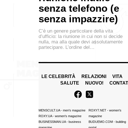
senza telefono (e
senza impazzire)
C’è un genere particolare della vita
d’ufficio: la riunione in cui non si decide
nulla, ma alla quale devi assolutamente
partecipare. L’ordine del…
LE CELEBRITÀ
RELAZIONI
VITA
SALUTE
NUOVO!
CONTAT
MENSCULT.UA
- men's magazine
ROXY7.NET
- women's
ROXY.UA
- women's magazine
magazine
BUSINESSMAN.UA
- business
BUDUEMO.COM
- building
magazine
portal