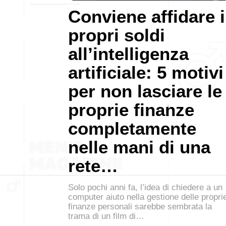
Conviene affidare i
propri soldi
all’intelligenza
artificiale: 5 motivi
per non lasciare le
proprie finanze
completamente
nelle mani di una
rete…
Solo pochi anni fa, l’idea di chiedere a un
computer aiuto nella gestione delle propri
finanze personali sarebbe sembrata la
trama di un film di…