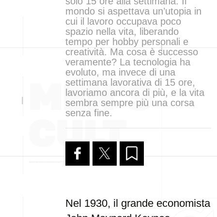
solo 15 ore alla settimana. Il
mondo si aspettava un’utopia in
cui il lavoro occupava poco
spazio nella vita, liberando
tempo per hobby personali e
creatività. Ma cosa è successo
veramente? La tecnologia ha
evoluto, ma invece di una
settimana lavorativa di 15 ore,
lavoriamo ancora di più, e la vita
sembra sempre più una corsa
senza fine.
Nel 1930, il grande economista