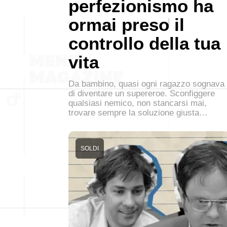
perfezionismo ha
ormai preso il
controllo della tua
vita
Da bambino, quasi ogni ragazzo sognava
di diventare un supereroe. Sconfiggere
qualsiasi nemico, non stancarsi mai,
trovare sempre la soluzione giusta…
SOLDI