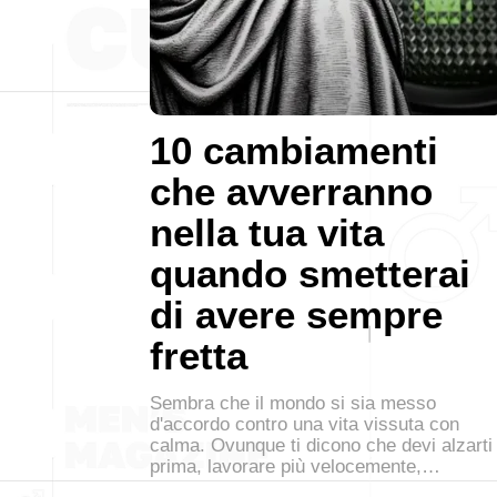
10 cambiamenti
che avverranno
nella tua vita
quando smetterai
di avere sempre
fretta
Sembra che il mondo si sia messo
d'accordo contro una vita vissuta con
calma. Ovunque ti dicono che devi alzarti
prima, lavorare più velocemente,…