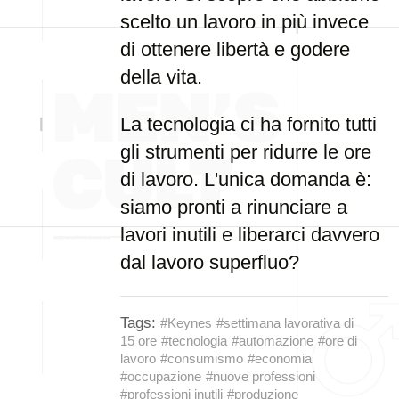
scelto un lavoro in più invece
di ottenere libertà e godere
della vita.
La tecnologia ci ha fornito tutti
gli strumenti per ridurre le ore
di lavoro. L'unica domanda è:
siamo pronti a rinunciare a
lavori inutili e liberarci davvero
dal lavoro superfluo?
Tags:
#Keynes
#settimana lavorativa di
15 ore
#tecnologia
#automazione
#ore di
lavoro
#consumismo
#economia
#occupazione
#nuove professioni
#professioni inutili
#produzione