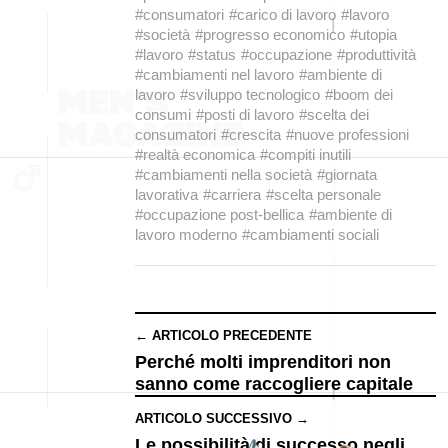
#consumatori
#carico di lavoro
#lavoro
#società
#progresso economico
#utopia
#lavoro
#status
#occupazione
#produttività
#cambiamenti nel lavoro
#ambiente di
lavoro
#sviluppo tecnologico
#boom dei
consumi
#posti di lavoro
#scelta dei
consumatori
#crescita
#nuove professioni
#realtà economica
#compiti inutili
#cambiamenti nella società
#giornata
lavorativa
#carriera
#scelta personale
#occupazione post-bellica
#ambiente di
lavoro moderno
#cambiamenti sociali
← ARTICOLO PRECEDENTE
Perché molti imprenditori non
sanno come raccogliere capitale
ARTICOLO SUCCESSIVO →
Le possibilità di successo negli