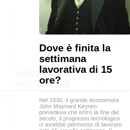
Dove è finita la
settimana
lavorativa di 15
ore?
Nel 1930, il grande economista
John Maynard Keynes
prevedeva che entro la fine del
secolo, il progresso tecnologico
ci avrebbe permesso di lavorare