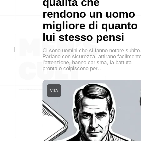
qualità che
rendono un uomo
migliore di quanto
lui stesso pensi
Ci sono uomini che si fanno notare subito
Parlano con sicurezza, attirano facilment
l'attenzione, hanno carisma, la battuta
pronta o colpiscono per…
VITA