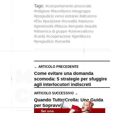
Tags:
#comportamento prosociale
#religione
#favoritismo intragruppo
#pregiudizio verso estranei
#altruismo
#Dio
#punizione
#moralità
#ateismo
#generosità
#fiducia
#empatia
#equità
#dinamica di gruppo
#universalismo
#carità
#cooperazione
#gentilezza
#pregiudizio
#umanità
← ARTICOLO PRECEDENTE
Come evitare una domanda
scomoda: 5 strategie per sfuggire
agli interlocutori indiscreti
ARTICOLO SUCCESSIVO →
Quando Tutto Crolla: Una Guida
per Sopravvivere
Sei una