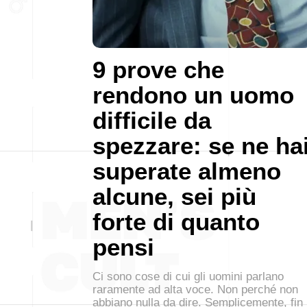
9 prove che
rendono un uomo
difficile da
spezzare: se ne ha
superate almeno
alcune, sei più
forte di quanto
pensi
Ci sono cose di cui gli uomini parlano
raramente ad alta voce. Non perché non
abbiano nulla da dire. Semplicemente, fin