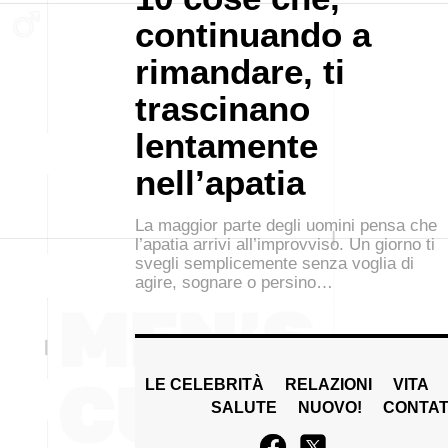
continuando a
rimandare, ti
trascinano
lentamente
nell’apatia
La maggior parte degli uomini pensa che
l’apatia arrivi all’improvviso. Un giorno ti
svegli semplicemente senza voglia di
agire, sognare o persino…
LE CELEBRITÀ
RELAZIONI
VITA
SALUTE
NUOVO!
CONTAT