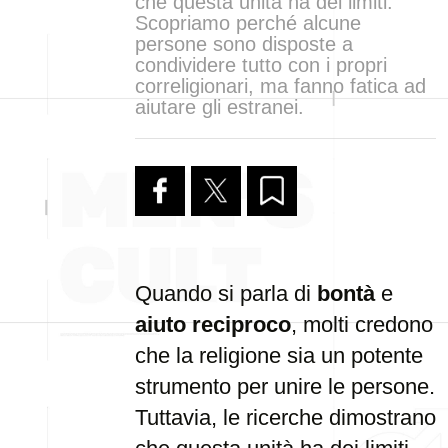
che questa unità ha dei limiti.
Scopriamo perché alcune
persone sono disposte a
condividere tutto con i propri
correligionari, ma fanno fatica ad
aiutare gli estranei.
Quando si parla di
bontà
e
aiuto reciproco
, molti credono
che la religione sia un potente
strumento per unire le persone.
Tuttavia, le ricerche dimostrano