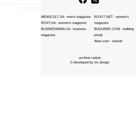
MENSCULT.UA
- men's magazine
ROXY7.NET
- women's
ROXY.UA
- women's magazine
magazine
BUSINESSMAN.UA
- business
BUDUEMO.COM
- building
magazine
portal
4kiev.com
- market
archivio notizie
© developed by
mc design