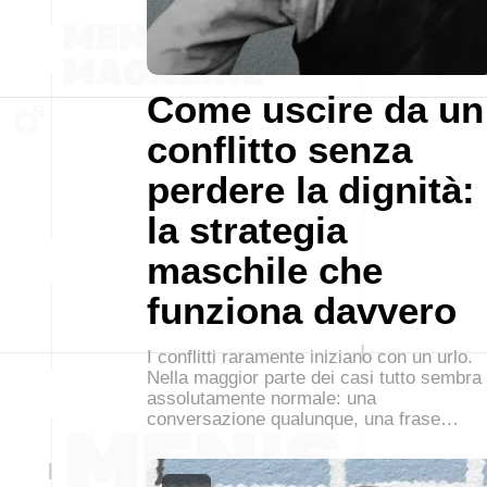
Come uscire da un
conflitto senza
perdere la dignità:
la strategia
maschile che
funziona davvero
I conflitti raramente iniziano con un urlo.
Nella maggior parte dei casi tutto sembra
assolutamente normale: una
conversazione qualunque, una frase…