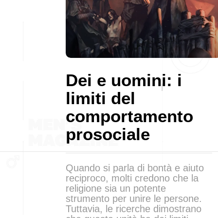
Dei e uomini: i
limiti del
comportamento
prosociale
Quando si parla di bontà e aiuto
reciproco, molti credono che la
religione sia un potente
strumento per unire le persone.
Tuttavia, le ricerche dimostrano