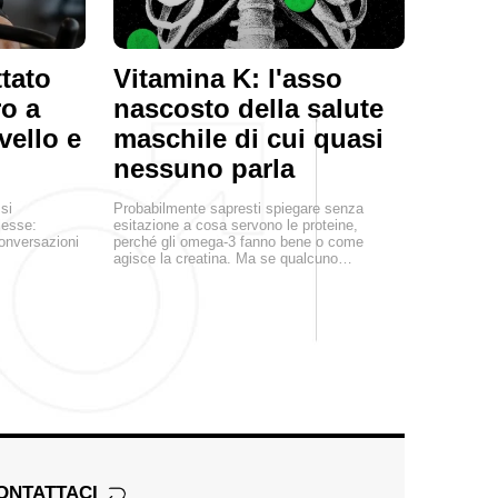
tato
Vitamina K: l'asso
ro a
nascosto della salute
rvello e
maschile di cui quasi
nessuno parla
si
Probabilmente sapresti spiegare senza
esse:
esitazione a cosa servono le proteine,
conversazioni
perché gli omega-3 fanno bene o come
agisce la creatina. Ma se qualcuno…
ONTATTACI