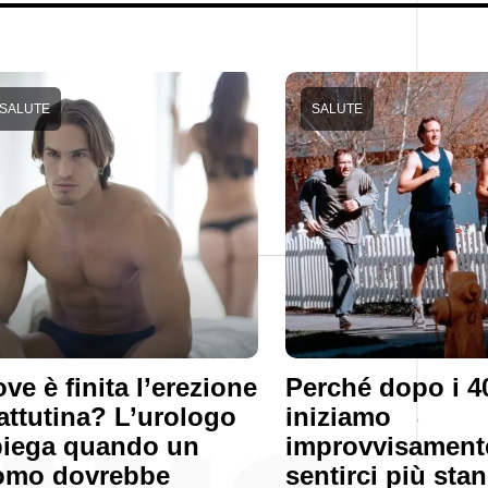
SALUTE
SALUTE
ve è finita l’erezione
Perché dopo i 4
ttutina? L’urologo
iniziamo
piega quando un
improvvisament
omo dovrebbe
sentirci più stan