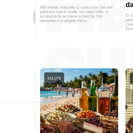
da
Nel mondo maschile ci sono cose che non
passano mai di moda: un corpo forte, la
Ci s
sicurezza in se stessi e braccia che
parl
raccontano la propria forza…
L’er
Semp
SALUTE