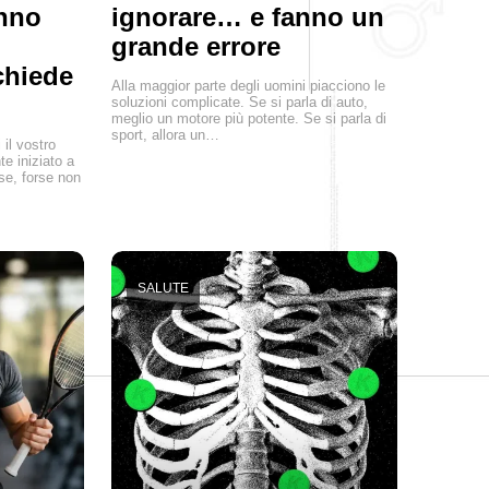
anno
ignorare… e fanno un
grande errore
chiede
Alla maggior parte degli uomini piacciono le
soluzioni complicate. Se si parla di auto,
meglio un motore più potente. Se si parla di
sport, allora un…
il vostro
e iniziato a
se, forse non
SALUTE