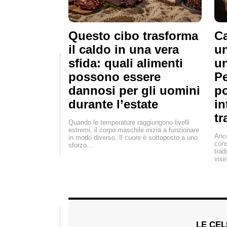
Questo cibo trasforma
Ca
il caldo in una vera
un
sfida: quali alimenti
u
possono essere
Pe
dannosi per gli uomini
po
durante l’estate
in
tr
Quando le temperature raggiungono livelli
estremi, il corpo maschile inizia a funzionare
Anco
in modo diverso. Il cuore è sottoposto a uno
cons
sforzo…
trad
visi
LE CEL