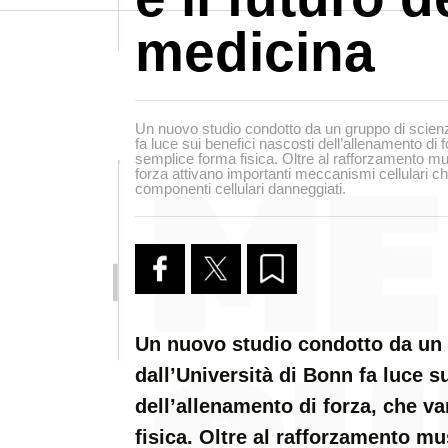
medicina
Un nuovo studio condotto da un gruppo di scienzia
fa luce sui benefici nascosti dell’allenamento di 
semplice forma fisica. Oltre al rafforzamento mus
forza attivano importanti meccanismi cellulari ch
componenti cellulari danneggiati.
Un nuovo studio condotto da un g
dall’Università di Bonn fa luce s
dell’allenamento di forza, che v
fisica. Oltre al rafforzamento mu