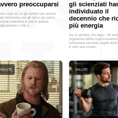
vvero preoccuparsi
gli scienziati h
individuato il
ono cose di cui gli uomini non amano
decennio che ri
are nemmeno con gli amici più intimi.
ezione mattutina è una di queste.
più energia
licemente c’era: ti…
Se vi sembra che dopo i 40 anni 
organismo abbia improvvisament
funzionare secondo regole diver
è solo una vostra…
SALUTE
SALUTE