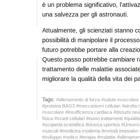
è un problema significativo, l'atti
una salvezza per gli astronauti.
Attualmente, gli scienziati stanno 
possibilità di manipolare il process
futuro potrebbe portare alla creazio
Questo passo potrebbe cambiare ra
trattamento delle malattie associa
migliorare la qualità della vita dei pa
Tags:
#allenamento di forza
#salute muscolare
#proteina BAG3
#meccanismi cellulari
#atrofia
muscolare
#insufficienza cardiaca
#disturbi neu
fisica
#scarti cellulari
#nuovi trattamenti
#qualità
#scoperta scientifica
#ricerca sportiva
#Universi
muscoli
#medicina moderna
#metodi innovativi
#sviluppo medico
#terapia
#malattie
#allenamen