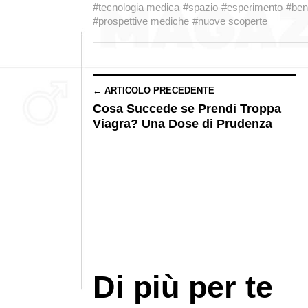
#tecnologia medica
#spazio
#esperimento
#ben
#prospettive mediche
#nuove scoperte
← ARTICOLO PRECEDENTE
Cosa Succede se Prendi Troppa
Viagra? Una Dose di Prudenza
Di più per te