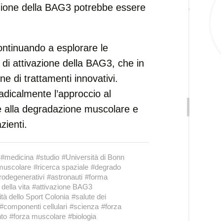
vazione della BAG3 potrebbe essere
continuando a esplorare le
o di attivazione della BAG3, che in
ne di trattamenti innovativi.
dicalmente l’approccio al
te alla degradazione muscolare e
zienti.
#medicina
#studio
#Università di Bonn
 muscolare
#ricerca spaziale
#degrado
rodegenerativi
#astronauti
#forma
 della vita
#attivazione BAG3
tà dello Sport Colonia
#salute dei
#componenti cellulari
#scienza
#forza
to
#forza muscolare
#biologia