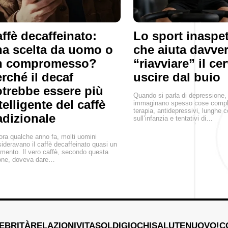
ffè decaffeinato:
Lo sport inaspet
a scelta da uomo o
che aiuta davve
n compromesso?
“riavviare” il ce
rché il decaf
uscire dal buio
trebbe essere più
Quando si parla di depressione, 
telligente del caffè
immaginano spesso cose compl
terapia, antidepressivi, lunghe 
adizionale
sull’infanzia e tentativi di…
ra qualche anno fa, molti uomini
ideravano il caffè decaffeinato quasi un
imento. Il vero caffè, secondo questa
one, doveva dare…
EBRITÀ
RELAZIONI
VITA
SOLDI
GIOCHI
SALUTE
NUOVO!
C