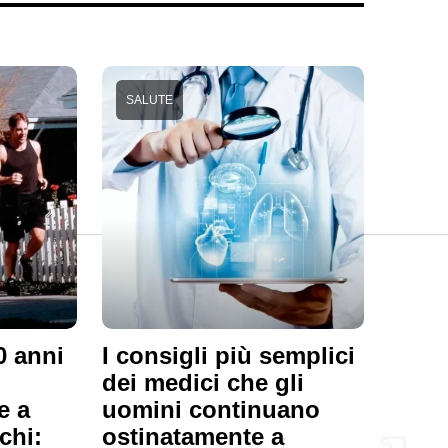
SALUTE
0 anni
I consigli più semplici
dei medici che gli
e a
uomini continuano
chi:
ostinatamente a