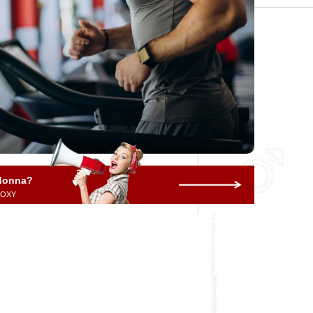
 donna?
 ROXY