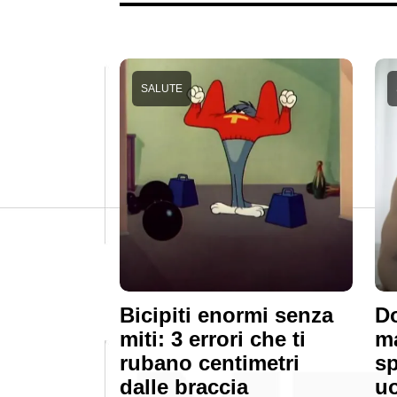
SALUTE
Bicipiti enormi senza
Do
miti: 3 errori che ti
ma
rubano centimetri
s
dalle braccia
u