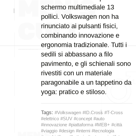
schermo multimediale 13
pollici. Volkswagen non ha
rinunciato ai pulsanti fisici,
combinando innovazione e
ergonomia tradizionale. Tutti i
sedili si abbassano a filo
pavimento, e gli schienali sono
rivestiti con un materiale
paragonabile a un tappetino da
yoga: pratico e stiloso.
Tags:
#Volkswagen
#ID.Cross
#T-Cross
#elettrico
#SUV
#concept
#auto
#innovazione
#piattaforma
#MEB+
#città
#viaggio
#design
#interni
#tecnologia