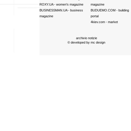
ROXY.UA
- women's magazine
magazine
BUSINESSMAN.UA
- business
BUDUEMO.COM
- building
magazine
portal
4kiev.com
- market
archivio notizie
© developed by
mc design