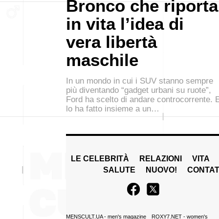
Bronco che riporta
in vita l’idea di
vera libertà
maschile
In un mondo in cui i SUV stanno sempre
più diventando “gadget urbani su ruote”,
Ford ha scelto di andare controcorrente. 
lo ha fatto insieme a un…
LE CELEBRITÀ
RELAZIONI
VITA
SALUTE
NUOVO!
CONTAT
MENSCULT.UA
- men's magazine
ROXY7.NET
- women's