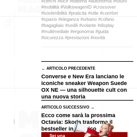
#cerchi
#luce
#batteria
#autonomia
#futuro
#mobilità
#VolkswagenID
#crossover
#sostenibilità
#praticità
#stile
#comfort
#spazio
#eleganza
#urbano
#cofano
#bagagliaio
#sedili
#volante
#display
#multimediale
#ergonomia
#guida
#sicurezza
#prestazioni
#novità
← ARTICOLO PRECEDENTE
Converse e New Era lanciano le
iconiche sneaker Weapon Suede
OX NE — una silhouette cult con
una nuova storia
ARTICOLO SUCCESSIVO →
Ecco come sarà la prossima
Octavia: Skoda trasforma il
bestseller in elettrico
Sei una