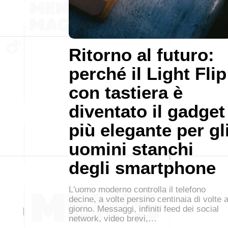
Ritorno al futuro:
perché il Light Flip
con tastiera è
diventato il gadget
più elegante per gl
uomini stanchi
degli smartphone
L'uomo moderno controlla il telefono
decine, a volte persino centinaia di volte a
giorno. Messaggi, infiniti feed dei social
network, video brevi,…