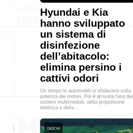
Hyundai e Kia
hanno sviluppato
un sistema di
disinfezione
dell’abitacolo:
elimina persino i
cattivi odori
Un tempo le automobili si sfidavano sulla
potenza dei motori. Poi è arrivata l’era dei
sistemi multimediali, della propulsione
elettrica e della…
GIOCHI