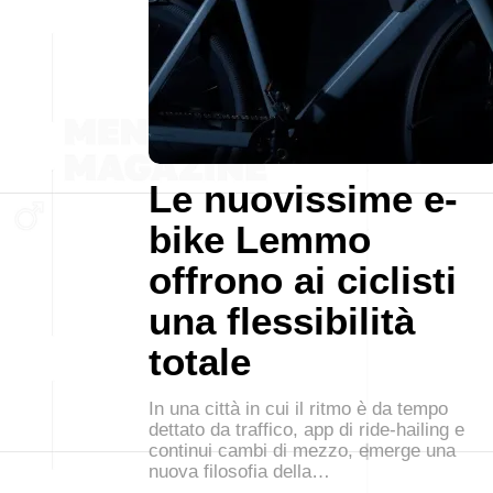
Le nuovissime e-
bike Lemmo
offrono ai ciclisti
una flessibilità
totale
In una città in cui il ritmo è da tempo
dettato da traffico, app di ride-hailing e
continui cambi di mezzo, emerge una
nuova filosofia della…