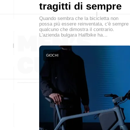
tragitti di sempre
Quando sembra che la bicicletta non
possa più essere reinventata, c'è sempre
qualcuno che dimostra il contrario.
L'azienda bulgara Halfbike ha…
GIOCHI