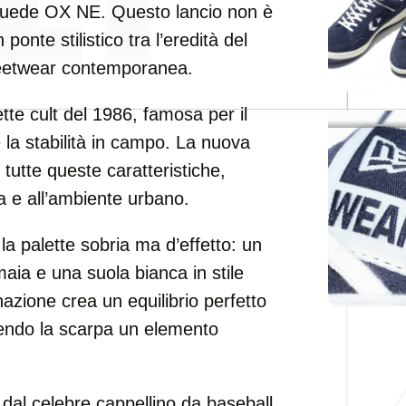
Suede OX NE. Questo lancio non è
onte stilistico tra l’eredità del
treetwear contemporanea.
e cult del 1986, famosa per il
 la stabilità in campo. La nuova
utte queste caratteristiche,
na e all’ambiente urbano.
è la palette sobria ma d’effetto: un
aia e una suola bianca in stile
zione crea un equilibrio perfetto
ndendo la scarpa un elemento
 dal celebre cappellino da baseball