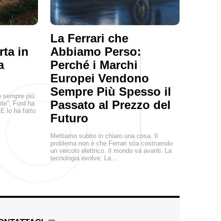
La Ferrari che
ta in
Abbiamo Perso:
a
Perché i Marchi
Europei Vendono
Sempre Più Spesso il
o sempre più
Passato al Prezzo del
ote”, Ford ha
E lo ha fatto
Futuro
Mettiamo subito in chiaro una cosa. Il
problema non è che Ferrari stia costruendo
un veicolo elettrico. Il mondo va avanti. La
tecnologia evolve. La…