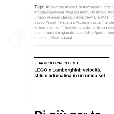
Tags:
#Converse
#New Era
#Weapon Suede 
#moda streetwear
#basket
#anni '80
#navy
#bi
urbano
#design classico
#cap New Era
#59FIF
basso
#sport
#eleganza
#scarpe casual
#tend
edition
#fashion
#lifestyle
#qualità
#stile
#innov
#patrimonio
#artigianato
#vestibilità
#performan
tendenza
#look casual
← ARTICOLO PRECEDENTE
LEGO e Lamborghini: velocità,
stile e adrenalina in un unico set