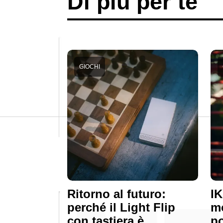
Di più per te
GIOCHI
Ritorno al futuro:
IK
perché il Light Flip
mo
con tastiera è
po