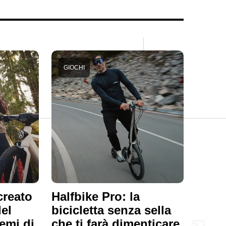
GIOCHI
creato
Halfbike Pro: la
del
bicicletta senza sella
temi di
che ti farà dimenticare