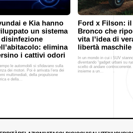
undai e Kia hanno
Ford x Filson: il
iluppato un sistema
Bronco che ripor
 disinfezione
vita l’idea di ver
ll’abitacolo: elimina
libertà maschile
rsino i cattivi odori
In un mondo in cui i SUV stann
diventando “gadget urbani su ru
empo le automobili si sfidavano sulla
scelto di andare controcorrente. 
nza dei motori. Poi è arrivata l’era dei
insieme a un…
emi multimediali, della propulsione
trica e della…