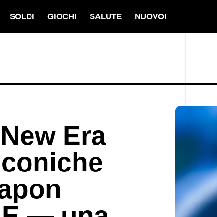
SOLDI
GIOCHI
SALUTE
NUOVO!
 New Era
 iconiche
eapon
NE — una