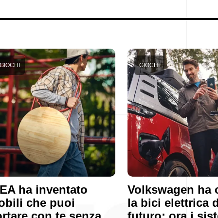
GIOCHI
GIOCHI
EA ha inventato
Volkswagen ha 
bili che puoi
la bici elettrica 
rtare con te senza
futuro: ora i sis