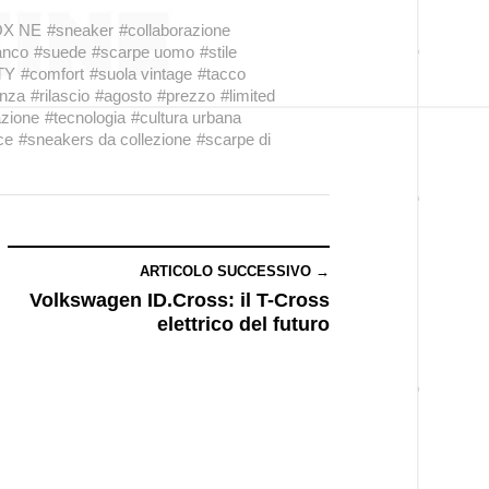
OX NE
#sneaker
#collaborazione
anco
#suede
#scarpe uomo
#stile
TY
#comfort
#suola vintage
#tacco
enza
#rilascio
#agosto
#prezzo
#limited
azione
#tecnologia
#cultura urbana
ce
#sneakers da collezione
#scarpe di
ARTICOLO SUCCESSIVO →
Volkswagen ID.Cross: il T-Cross
elettrico del futuro