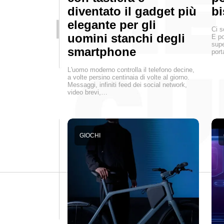
diventato il gadget più
bi
elegante per gli
Ci s
uomini stanchi degli
E po
supe
smartphone
port
L'uomo moderno controlla il telefono decine,
a volte persino centinaia di volte al giorno.
Messaggi, infiniti feed dei social network,
video brevi,…
GIOCHI