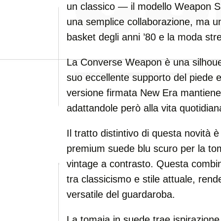
un classico — il modello Weapon 
una semplice collaborazione, ma un p
basket degli anni ’80 e la moda s
La Converse Weapon è una silhouett
suo eccellente supporto del piede e
versione firmata New Era mantiene t
adattandole però alla vita quotidia
Il tratto distintivo di questa novità 
premium suede blu scuro per la tom
vintage a contrasto. Questa combina
tra classicismo e stile attuale, re
versatile del guardaroba.
La tomaia in suede trae ispirazione