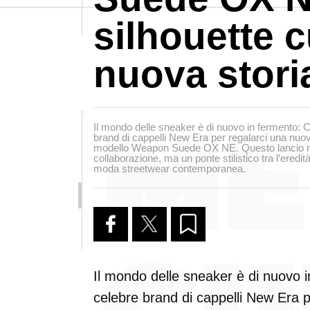
silhouette 
nuova stori
Il mondo delle sneaker è di nuovo in fermento: C
brand di cappelli New Era per regalarci una nuov
modello Weapon Suede OX NE. Questo lancio n
collaborazione, ma un ponte stilistico tra l’eredit
moda streetwear contemporanea.
Il mondo delle sneaker è di nuovo i
celebre brand di cappelli New Era p