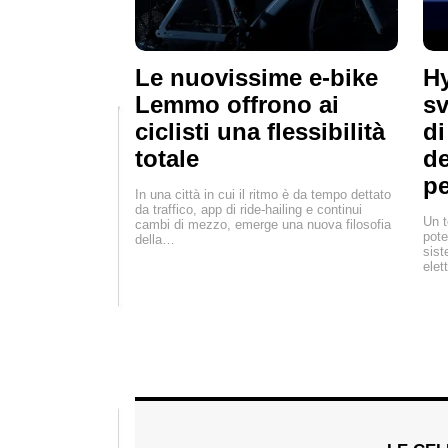
Le nuovissime e-bike
Hy
Lemmo offrono ai
sv
ciclisti una flessibilità
di
totale
de
pe
In una città in cui il ritmo è da tempo dettato
da traffico, app di ride-hailing e continui
Un t
cambi di mezzo, emerge una nuova filosofia
pote
della…
sist
elet