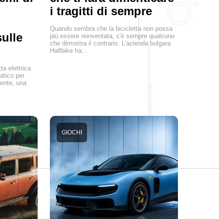
i tragitti di sempre
Quando sembra che la bicicletta non possa
ulle
più essere reinventata, c'è sempre qualcuno
che dimostra il contrario. L'azienda bulgara
Halfbike ha…
ta elettrica
atico per
tente, una
GIOCHI