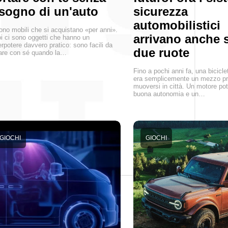
sogno di un'auto
sicurezza
automobilistici
ono mobili che si acquistano «per anni».
arrivano anche s
i ci sono oggetti che hanno un
rpotere davvero pratico: sono facili da
due ruote
are con sé quando la…
Fino a pochi anni fa, una biciclet
era semplicemente un mezzo pr
muoversi in città. Un motore po
buona autonomia e un…
GIOCHI
GIOCHI