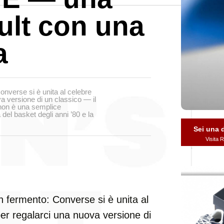
cult con una
a
onverse si è unita al celebre
a versione di un classico — il
on è una semplice
à del basket degli anni ’80 e la
Sei una
Visita
n fermento: Converse si è unita al
er regalarci una nuova versione di