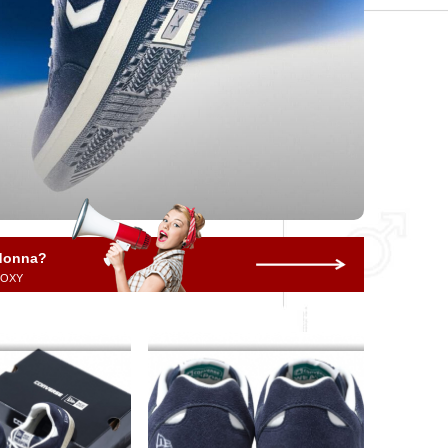
 donna?
 ROXY