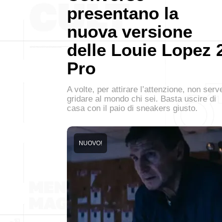
presentano la
nuova versione
delle Louie Lopez 
Pro
A volte, per attirare l’attenzione, non serv
gridare al mondo chi sei. Basta uscire di
casa con il paio di sneakers giusto.
NUOVO!