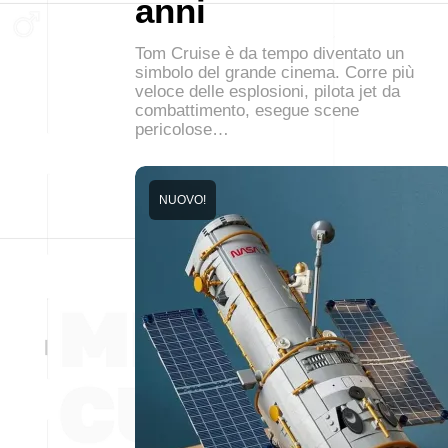
anni
Tom Cruise è da tempo diventato un
simbolo del grande cinema. Corre più
veloce delle esplosioni, pilota jet da
combattimento, esegue scene
pericolose…
NUOVO!