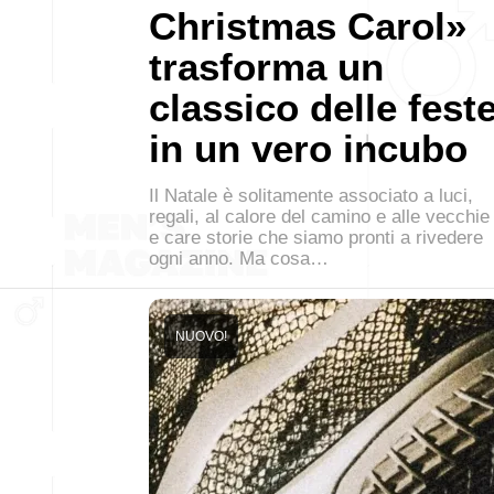
Christmas Carol»
trasforma un
classico delle fest
in un vero incubo
Il Natale è solitamente associato a luci,
regali, al calore del camino e alle vecchie
e care storie che siamo pronti a rivedere
ogni anno. Ma cosa…
NUOVO!