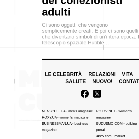
dei collezionisti
adulti
Ci sono oggetti che vengono
semplicemente creati. E poi ci sono quelli
che diventano simboli di un’intera epoca. I
telescopio spaziale Hubble…
LE CELEBRITÀ
RELAZIONI
VITA
SALUTE
NUOVO!
CONTAT
MENSCULT.UA
- men's magazine
ROXY7.NET
- women's
ROXY.UA
- women's magazine
magazine
BUSINESSMAN.UA
- business
BUDUEMO.COM
- building
magazine
portal
4kiev.com
- market