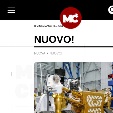
RIVISTA MASCHILE ONLINE
NUOVO!
›
NUOVA
NUOVO!