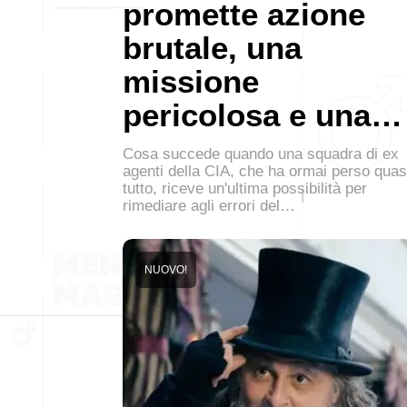
promette azione
brutale, una
missione
pericolosa e una…
Cosa succede quando una squadra di ex
agenti della CIA, che ha ormai perso quas
tutto, riceve un'ultima possibilità per
rimediare agli errori del…
NUOVO!