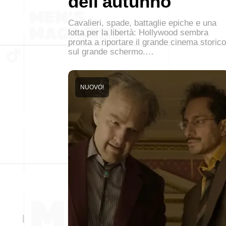
dell'autunno
Cavalieri, spade, battaglie epiche e una
lotta per la libertà: Hollywood sembra
pronta a riportare il grande cinema storico
sul grande schermo.…
NUOVO!