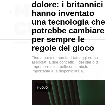
dolore: i britannici
hanno inventato
una tecnologia che
potrebbe cambiare
per sempre le
regole del gioco
Fino a poco tempo fa, i tatuaggi erano
associati a due concetti: il desiderio di
imprimere sulla pelle un simbolo
importante e la disponibilità a…
NUOVO!