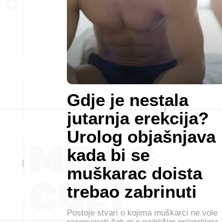
Gdje je nestala
jutarnja erekcija?
Urolog objašnjava
kada bi se
muškarac doista
trebao zabrinuti
Postoje stvari o kojima muškarci ne vole