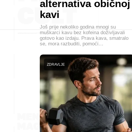
alternativa običnoj
kavi
Još prije nekoliko godina mnogi su
muškarci kavu bez kofeina doživljavali
gotovo kao izdaju. Prava kava, smatralo
se, mora razbuditi, pomoći…
ZDRAVLJE