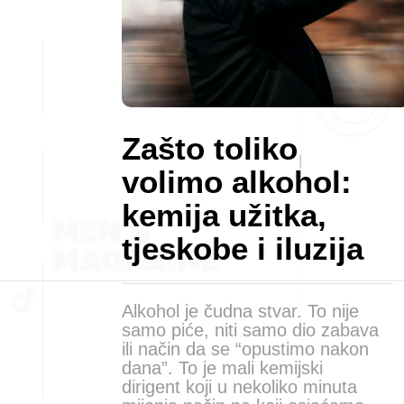
Zašto toliko
volimo alkohol:
kemija užitka,
tjeskobe i iluzija
Alkohol je čudna stvar. To nije
samo piće, niti samo dio zabava
ili način da se “opustimo nakon
dana”. To je mali kemijski
dirigent koji u nekoliko minuta