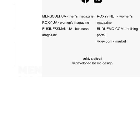
MENSCULT.UA
- men's magazine
ROXY7.NET
- women's
ROXY.UA
- women's magazine
magazine
BUSINESSMAN.UA
- business
BUDUEMO.COM
- building
magazine
portal
4kiev.com
- market
arhiva vijesti
© developed by
mc design