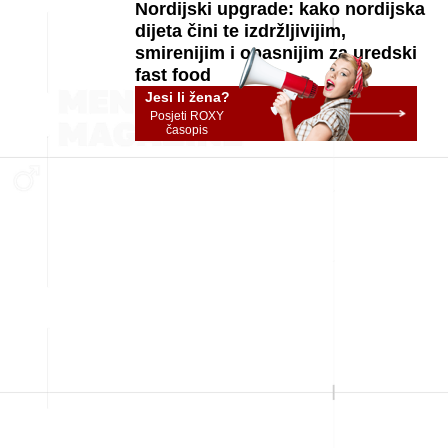
Nordijski upgrade: kako nordijska
dijeta čini te izdržljivijim,
smirenijim i opasnijim za uredski
fast food
Jesi li žena?
Posjeti ROXY
časopis