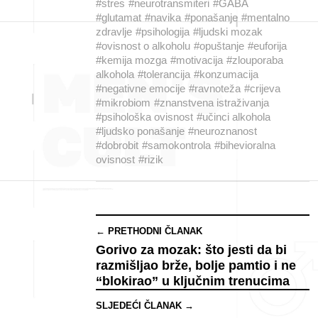
#stres
#neurotransmiteri
#GABA
#glutamat
#navika
#ponašanje
#mentalno
zdravlje
#psihologija
#ljudski mozak
#ovisnost o alkoholu
#opuštanje
#euforija
#kemija mozga
#motivacija
#zlouporaba
alkohola
#tolerancija
#konzumacija
#negativne emocije
#ravnoteža
#crijeva
#mikrobiom
#znanstvena istraživanja
#psihološka ovisnost
#učinci alkohola
#ljudsko ponašanje
#neuroznanost
#dobrobit
#samokontrola
#bihevioralna
ovisnost
#rizik
← PRETHODNI ČLANAK
Gorivo za mozak: što jesti da bi
razmišljao brže, bolje pamtio i ne
“blokirao” u ključnim trenucima
SLJEDEĆI ČLANAK →