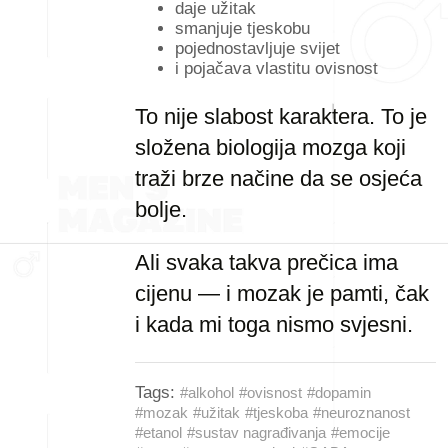
daje užitak
smanjuje tjeskobu
pojednostavljuje svijet
i pojačava vlastitu ovisnost
To nije slabost karaktera. To je
složena biologija mozga koji
traži brze načine da se osjeća
bolje.
Ali svaka takva prečica ima
cijenu — i mozak je pamti, čak
i kada mi toga nismo svjesni.
Tags:
#alkohol
#ovisnost
#dopamin
#mozak
#užitak
#tjeskoba
#neuroznanost
#etanol
#sustav nagrađivanja
#emocije