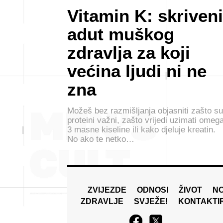
Vitamin K: skriveni
adut muškog
zdravlja za koji
većina ljudi ni ne
zna
Možeš bez razmišljanja objasniti zašto su
proteini važni, zašto vrijedi uzimati omeg
3 masne kiseline ili kako djeluje kreatin.
No ako te netko…
ZVIJEZDE
ODNOSI
ŽIVOT
N
ZDRAVLJE
SVJEŽE!
KONTAKTI