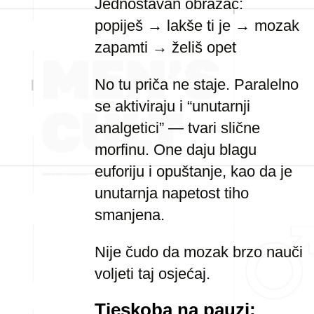
Jednostavan obrazac:
popiješ → lakše ti je → mozak
zapamti → želiš opet
No tu priča ne staje. Paralelno
se aktiviraju i “unutarnji
analgetici” — tvari slične
morfinu. One daju blagu
euforiju i opuštanje, kao da je
unutarnja napetost tiho
smanjena.
Nije čudo da mozak brzo nauči
voljeti taj osjećaj.
Tjeskoba na pauzi: