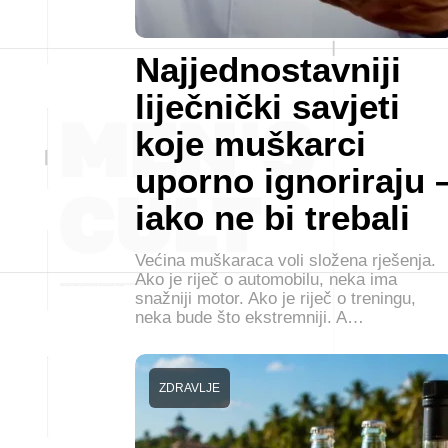
Najjednostavniji
liječnički savjeti
koje muškarci
uporno ignoriraju 
iako ne bi trebali
Većina muškaraca voli složena rješenja.
Ako je riječ o automobilu, neka ima
snažniji motor. Ako je riječ o treningu,
neka bude što ekstremniji. A…
ZDRAVLJE