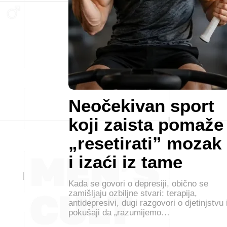
Neočekivan sport
koji zaista pomaže
„resetirati” mozak
i izaći iz tame
Kada se govori o depresiji, obično se
zamišljaju ozbiljne stvari: terapija,
antidepresivi, dugi razgovori o djetinjstvu 
pokušaji da „razumijemo…