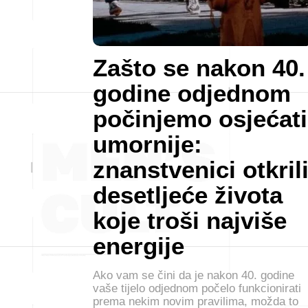
Zašto se nakon 40.
godine odjednom
počinjemo osjećati
umornije:
znanstvenici otkril
desetljeće života
koje troši najviše
energije
Ako vam se čini da je nakon 40. godine
vaše tijelo odjednom počelo funkcionirati
prema nekim novim pravilima, možda to