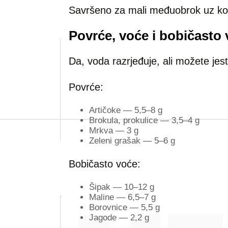
Savršeno za mali međuobrok uz kont
Povrće, voće i bobičasto
Da, voda razrjeđuje, ali možete jesti
Povrće:
Artičoke — 5,5–8 g
Brokula, prokulice — 3,5–4 g
Mrkva — 3 g
Zeleni grašak — 5–6 g
Bobičasto voće:
Šipak — 10–12 g
Maline — 6,5–7 g
Borovnice — 5,5 g
Jagode — 2,2 g