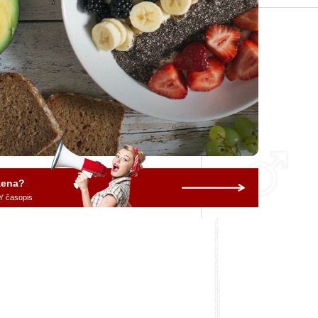
 žena?
Y časopis