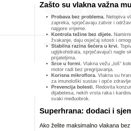
Zašto su vlakna važna m
Probava bez problema.
Netopiva vl
zapreka, sprječavaju zatvor i održa
najgore vrijeme.
Kontrola težine bez dijete.
Namirnic
žvakanje, daju osjećaj sitosti i omog
Stabilna razina šećera u krvi.
Topiv
ugljikohidrata, sprječavajući nagle 
prijateljima.
Srce u formi.
Vlakna vežu „loš“ koles
motor radi bez pregrijavanja.
Korisna mikroflora.
Vlakna su hrana
za imunološki sustav i opće zdravlje
Prevencija bolesti.
Redovita konzum
dijabetesa, nekih vrsta raka i kard
svaki međuobrok.
Superhrana: dodaci i sj
Ako želite maksimalno vlakana bez v