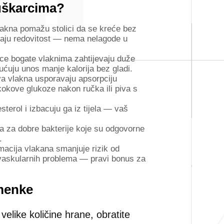
uškarcima?
akna pomažu stolici da se kreće bez
vaju redovitost — nema nelagode u
e bogate vlaknima zahtijevaju duže
ućuju unos manje kalorija bez gladi.
a vlakna usporavaju apsorpciju
skokove glukoze nakon ručka ili piva s
terol i izbacuju ga iz tijela — vaš
 za dobre bakterije koje su odgovorne
.
acija vlakana smanjuje rizik od
iovaskularnih problema — pravi bonus za
emenke
elike količine hrane, obratite