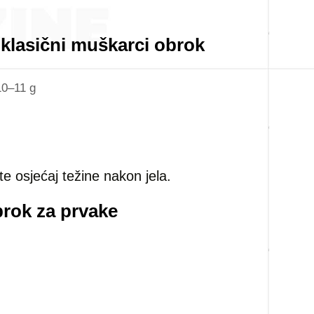
: klasični muškarci obrok
10–11 g
te osjećaj težine nakon jela.
rok za prvake