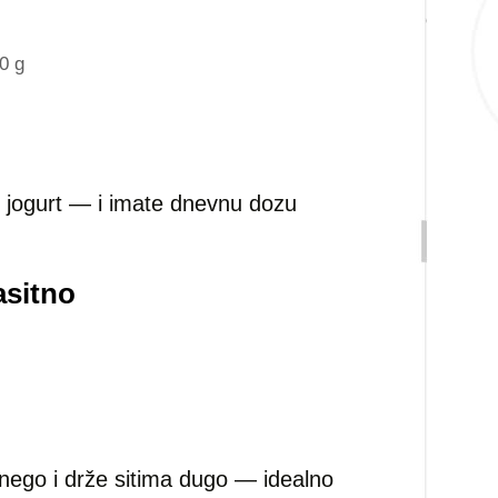
0 g
li jogurt — i imate dnevnu dozu
asitno
ego i drže sitima dugo — idealno