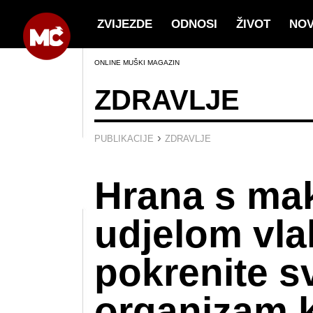
ZVIJEZDE
ODNOSI
ŽIVOT
NO
ONLINE MUŠKI MAGAZIN
ZDRAVLJE
›
PUBLIKACIJE
ZDRAVLJE
Hrana s ma
udjelom vla
pokrenite s
organizam k