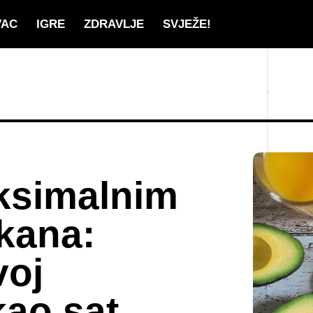
VAC
IGRE
ZDRAVLJE
SVJEŽE!
ksimalnim
kana:
voj
ao sat