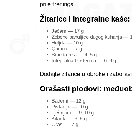
prije treninga.
Žitarice i integralne kaše
Ječam — 17 g
Zobene pahuljice dugog kuhanja — 
Heljda — 10 g
Quinoa — 7 g
Smeđa riža — 4–5 g
Integralna tjestenina — 6–9 g
Dodajte žitarice u obroke i zaboravi
Orašasti plodovi: međuob
Bademi — 12 g
Pistacije — 10 g
Lješnjaci — 9–10 g
Kikiriki — 8–9 g
Orasi — 7 g