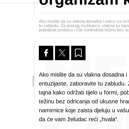
Ako mislite da su vlakna dosadna i samo za mrša
tu zabludu. Za pravog muškarca, vlakna su tajna 
poboljšati probavu i čak kontrolirati težinu bez 
Ako mislite da su vlakna dosadna i
entuzijaste, zaboravite tu zabludu
tajna kako održati tijelo u formi, pob
težinu bez odricanja od ukusne hra
namirnice koje zaista djeluju u vašu
da će vam želudac reći „hvala“.