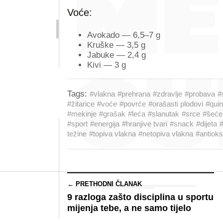
Voće:
Avokado — 6,5–7 g
Kruške — 3,5 g
Jabuke — 2,4 g
Kivi — 3 g
Tags:
#vlakna
#prehrana
#zdravlje
#probava
#
#žitarice
#voće
#povrće
#orašasti plodovi
#qui
#mekinje
#grašak
#leća
#slanutak
#srce
#šeće
#sport
#energija
#hranjive tvari
#snack
#dijeta
#
težine
#topiva vlakna
#netopiva vlakna
#antioks
← PRETHODNI ČLANAK
9 razloga zašto disciplina u sportu
mijenja tebe, a ne samo tijelo