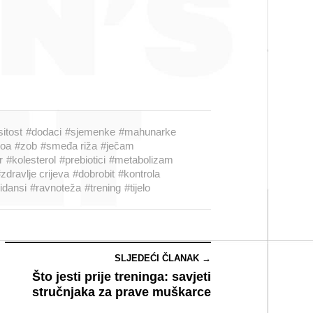
sitost
#dodaci
#sjemenke
#mahunarke
noa
#zob
#smeđa riža
#ječam
r
#kolesterol
#prebiotici
#metabolizam
zdravlje crijeva
#dobrobit
#kontrola
idansi
#ravnoteža
#trening
#tijelo
SLJEDEĆI ČLANAK →
Što jesti prije treninga: savjeti
stručnjaka za prave muškarce