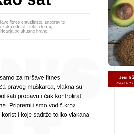
ve fitnes entuzijaste, zaboravite
kako održati tijelo u formi,
odricanja od ukusne hrane.
 samo za mršave fitnes
Jesi li
Posjeti ROX
. Za pravog muškarca, vlakna su
oljšati probavu i čak kontrolirati
ne. Pripremili smo vodič kroz
 korist i koje sadrže toliko vlakana