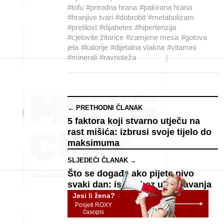
#tofu
#prirodna hrana
#pakirana hrana
#hranjive tvari
#dobrobit
#metabolizam
#pretilost
#dijabetes
#hipertenzija
#cjelovite žitarice
#zamjene mesa
#gotova
jela
#kalorije
#dijetalna vlakna
#vitamini
#minerali
#ravnoteža
← PRETHODNI ČLANAK
5 faktora koji stvarno utječu na
rast mišića: izbrusi svoje tijelo do
maksimuma
SLJEDEĆI ČLANAK →
Što se događa ako pijete pivo
svaki dan: istina bez uljepšavanja
Jesi li žena?
Posjeti ROXY
časopis