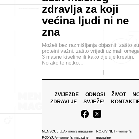
zdravlja za koji
većina ljudi ni ne
zna
Možeš bez razmišljanja objasniti zašto su
proteini važni, zašto vrijedi uzimati omeg
3 masne kiseline ili kako djeluje kreatin.
No ako te netko…
ZVIJEZDE
ODNOSI
ŽIVOT
N
ZDRAVLJE
SVJEŽE!
KONTAKTI
MENSCULT.UA
- men's magazine
ROXY7.NET
- women's
ROXY.UA
- women's magazine
magazine