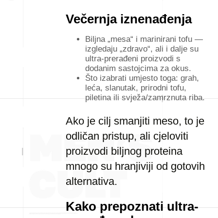
Večernja iznenađenja
Biljna „mesa“ i marinirani tofu —
izgledaju „zdravo“, ali i dalje su
ultra-prerađeni proizvodi s
dodanim sastojcima za okus.
Što izabrati umjesto toga: grah,
leća, slanutak, prirodni tofu,
piletina ili svježa/zamrznuta riba.
Ako je cilj smanjiti meso, to je
odličan pristup, ali cjeloviti
proizvodi biljnog proteina
mnogo su hranjiviji od gotovih
alternativa.
Kako prepoznati ultra-