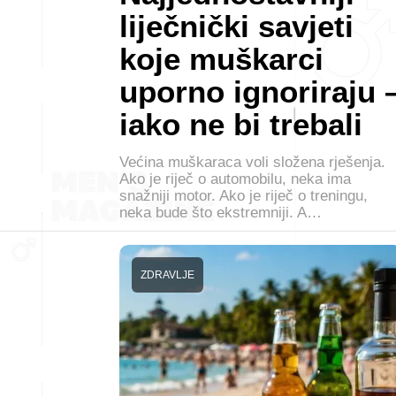
liječnički savjeti
koje muškarci
uporno ignoriraju 
iako ne bi trebali
Većina muškaraca voli složena rješenja.
Ako je riječ o automobilu, neka ima
snažniji motor. Ako je riječ o treningu,
neka bude što ekstremniji. A…
ZDRAVLJE