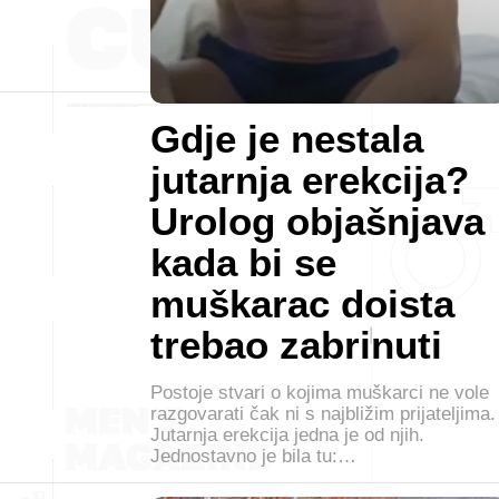
Gdje je nestala
jutarnja erekcija?
Urolog objašnjava
kada bi se
muškarac doista
trebao zabrinuti
Postoje stvari o kojima muškarci ne vole
razgovarati čak ni s najbližim prijateljima.
Jutarnja erekcija jedna je od njih.
Jednostavno je bila tu:…