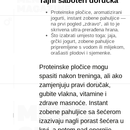
Tajni saboteri doručka
Proteinske pločice, aromatizirani
jogurti, instant zobene pahuljice —
na prvi pogled „zdravo“, ali to je
skrivena ultra-prerađena hrana.
Što izabrati umjesto toga: jaja,
grčki jogurt, zobene pahuljice
pripremljene s vodom ili mlijekom,
orašasti plodovi i sjemenke.
Proteinske pločice mogu
spasiti nakon treninga, ali ako
zamjenjuju pravi doručak,
gubite vlakna, vitamine i
zdrave masnoće. Instant
zobene pahuljice sa šećerom
izazivaju nagli porast šećera u
krvi, a potom pad energije.