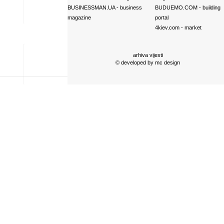
BUSINESSMAN.UA
- business
BUDUEMO.COM
- building
magazine
portal
4kiev.com
- market
arhiva vijesti
© developed by
mc design