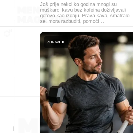
Još prije nekoliko godina mnogi su
muškarci kavu bez kofeina doživljavali
gotovo kao izdaju. Prava kava, smatralo
se, mora razbuditi, pomoći…
ZDRAVLJE