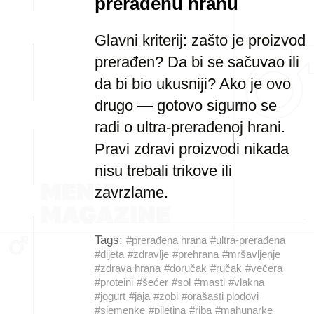
prerađenu hranu
Glavni kriterij: zašto je proizvod
prerađen? Da bi se sačuvao ili
da bi bio ukusniji? Ako je ovo
drugo — gotovo sigurno se
radi o ultra-prerađenoj hrani.
Pravi zdravi proizvodi nikada
nisu trebali trikove ili
zavrzlame.
Tags:
#prerađena hrana
#ultra-prerađena
#dijeta
#zdravlje
#prehrana
#mršavljenje
#zdrava hrana
#doručak
#ručak
#večera
#proteini
#šećer
#sol
#masti
#vlakna
#jogurt
#jaja
#zobi
#orašasti plodovi
#sjemenke
#piletina
#riba
#mahunarke