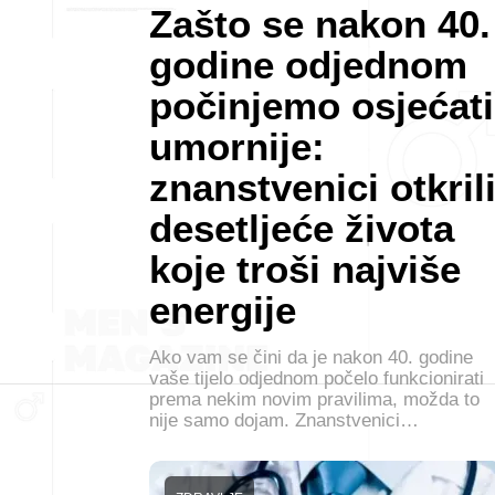
Zašto se nakon 40.
godine odjednom
počinjemo osjećati
umornije:
znanstvenici otkril
desetljeće života
koje troši najviše
energije
Ako vam se čini da je nakon 40. godine
vaše tijelo odjednom počelo funkcionirati
prema nekim novim pravilima, možda to
nije samo dojam. Znanstvenici…