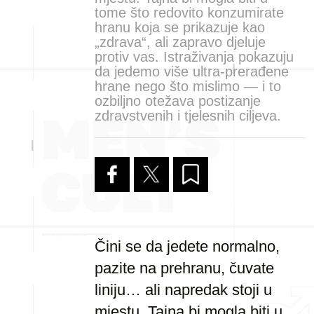
tome što redovito konzumirate
hranu koja se prikazuje kao
„zdrava“, ali zapravo djeluje
protiv vas. Istraživanja pokazuju
da jedemo više ultra-prerađene
hrane nego što mislimo — i to
ozbiljno otežava postizanje
zdravstvenih i tjelesnih ciljeva.
Čini se da jedete normalno,
pazite na prehranu, čuvate
liniju… ali napredak stoji u
mjestu. Tajna bi mogla biti u