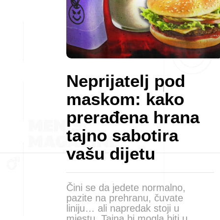
Neprijatelj pod
maskom: kako
prerađena hrana
tajno sabotira
vašu dijetu
Čini se da jedete normalno,
pazite na prehranu, čuvate
liniju… ali napredak stoji u
mjestu. Tajna bi mogla biti u