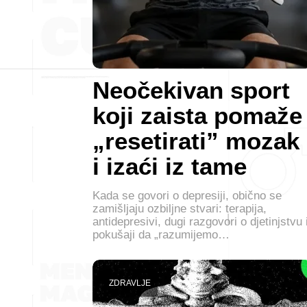
Neočekivan sport
koji zaista pomaže
„resetirati” mozak
i izaći iz tame
Kada se govori o depresiji, obično se
zamišljaju ozbiljne stvari: terapija,
antidepresivi, dugi razgovori o djetinjstvu 
pokušaji da „razumijemo…
ZDRAVLJE