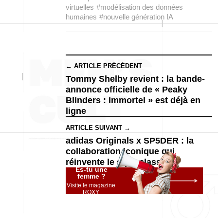
virtuelles
#modélisation des données
humaines
#nouvelle génération IA
← ARTICLE PRÉCÉDENT
Tommy Shelby revient : la bande-
annonce officielle de « Peaky
Blinders : Immortel » est déjà en
ligne
ARTICLE SUIVANT →
adidas Originals x SP5DER : la
collaboration iconique qui
réinvente le style classique
Es-tu une
femme ?
Visite le magazine
ROXY