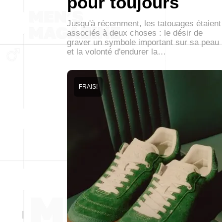
pour toujours
Jusqu'à récemment, les tatouages étaient
associés à deux choses : le désir de
graver un symbole important sur sa peau
et la volonté d'endurer la…
FRAIS!