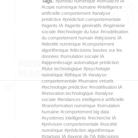
Tags:
#jumeau numérique
#simulacre IA
#copie numérique humaine
#intelligence
artificielle comportement
#analyse
prédictive
#prédiction comportementale
#agents IA
#agents génératifs
#ingénierie
sociale
#technologie du futur
#modélisation
du comportement humain
#décisions IA
#identité numérique
#comportement
algorithmique
#décisions basées sur les
données
#simulation sociale IA
#apprentissage automatique prédiction
#futur technologique
#psychologie
numérique
#éthique IA
#analyse
comportementale
#humains virtuels
#technologie prédictive
#modélisation IA
#innovation technologique
#analyse
sociale
#tendances intelligence artificielle
#transformation numérique
#simulation
humaine
#comportement big data
#systèmes intelligents
#recherche IA
#prévision comportementale
#société
numérique
#prédiction algorithmique
#startups IA
#avenir de l’IA
#décisions