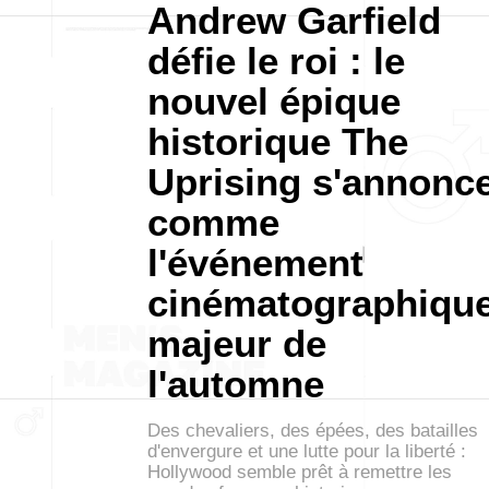
Andrew Garfield
défie le roi : le
nouvel épique
historique The
Uprising s'annonc
comme
l'événement
cinématographiqu
majeur de
l'automne
Des chevaliers, des épées, des batailles
d'envergure et une lutte pour la liberté :
Hollywood semble prêt à remettre les