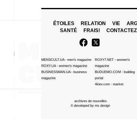
ÉTOILES
RELATION
VIE
ARG
SANTÉ
FRAIS!
CONTACTE
MENSCULT.UA
- men's magazine
ROXY7.NET
- women's
ROXY.UA
- women's magazine
magazine
BUSINESSMAN.UA
- business
BUDUEMO.COM
- building
magazine
portal
4kiev.com
- market
archives de nouvelles
© developed by
mc design