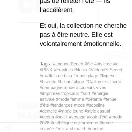
pas de refléter l’été — ils
l’accélèrent.
Et oui, la collection ne cherche
pas à être neutre. Elle est
volontairement émotionnelle.
Tags:
#Laguna Beach
#été
#style de vie
#PINK
#Frankies Bikinis
#Victoria’s Secret
#maillots de bain
#mode plage
#lingerie
#bralette
#bikini
#plage
#Californie
#liberté
#campagne mode
#couleurs vives
#imprimés tropicaux
#surf
#énergie
estivale
#mode femme
#détente
#tenue
d’été
#tendances mode
#popeline
#dentelle
#mode jeune
#style casual
#océan
#soleil
#voyage
#look d’été
#mode
2026
#esthétique californienne
#mode
colorée
#mix and match
#confort