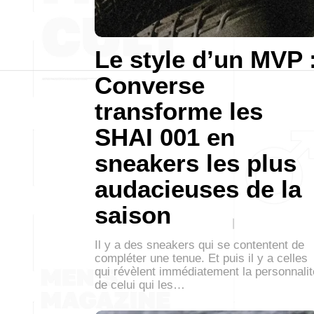
Le style d’un MVP 
Converse
transforme les
SHAI 001 en
sneakers les plus
audacieuses de la
saison
Il y a des sneakers qui se contentent de
compléter une tenue. Et puis il y a celles
qui révèlent immédiatement la personnalit
de celui qui les…