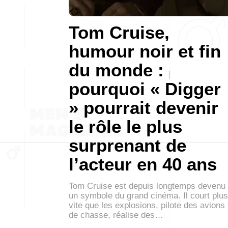
Tom Cruise,
humour noir et fin
du monde :
pourquoi « Digger
» pourrait devenir
le rôle le plus
surprenant de
l’acteur en 40 ans
Tom Cruise est depuis longtemps devenu
un symbole du grand cinéma. Il court plus
vite que les explosions, pilote des avions
de chasse, réalise des…