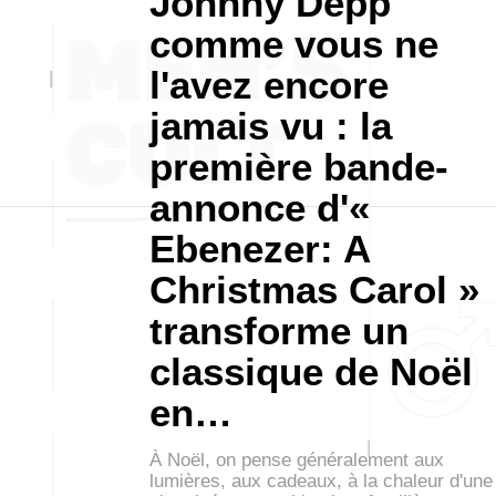
Johnny Depp
comme vous ne
l'avez encore
jamais vu : la
première bande-
annonce d'«
Ebenezer: A
Christmas Carol »
transforme un
classique de Noël
en…
À Noël, on pense généralement aux
lumières, aux cadeaux, à la chaleur d'une