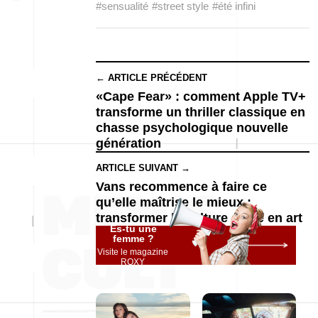
#sensualité
#street style
#été infini
← ARTICLE PRÉCÉDENT
«Cape Fear» : comment Apple TV+
transforme un thriller classique en
chasse psychologique nouvelle
génération
ARTICLE SUIVANT →
Vans recommence à faire ce
qu’elle maîtrise le mieux :
transformer la culture skate en art
Es-tu une
femme ?
Visite le magazine
ROXY