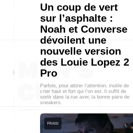
Un coup de vert
sur l’asphalte :
Noah et Converse
dévoilent une
nouvelle version
des Louie Lopez 2
Pro
Parfois, pour attirer l’attention, inutile de
crier haut et fort qui l’on est. Il suffit de
sortir dans la rue avec la bonne paire de
sneakers.
FRAIS!