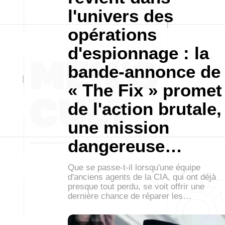
l'univers des
opérations
d'espionnage : la
bande-annonce de
« The Fix » promet
de l'action brutale,
une mission
dangereuse…
Que se passe-t-il lorsqu'une équipe
d'anciens agents de la CIA, qui ont déjà
presque tout perdu, se voit offrir une
dernière chance de réparer les…