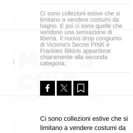
Ci sono collezioni estive che si
limitano a vendere costumi da
bagno. E poi ci sono quelle che
vendono una sensazione di
libertà. Il nuovo drop congiunto
di Victoria’s Secret PINK e
Frankies Bikinis appartiene
chiaramente alla seconda
categoria.
Ci sono collezioni estive che si
limitano a vendere costumi da