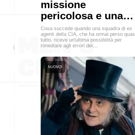
missione
pericolosa e una…
Cosa succede quando una squadra di ex
agenti della CIA, che ha ormai perso quas
tutto, riceve un'ultima possibilità per
rimediare agli errori del…
NUOVO!