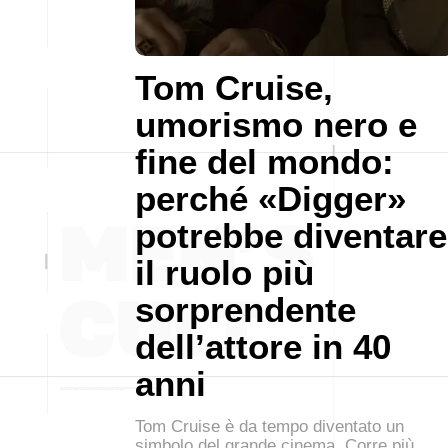
Tom Cruise,
umorismo nero e
fine del mondo:
perché «Digger»
potrebbe diventare
il ruolo più
sorprendente
dell’attore in 40
anni
Tom Cruise è da tempo diventato un
simbolo del grande cinema. Corre più