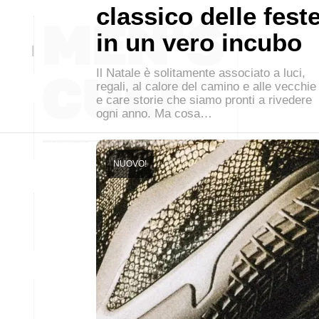
classico delle fest
in un vero incubo
Il Natale è solitamente associato a luci,
regali, al calore del camino e alle vecchie
e care storie che siamo pronti a rivedere
ogni anno. Ma cosa…
NUOVO!