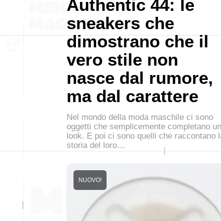
Authentic 44: le
sneakers che
dimostrano che il
vero stile non
nasce dal rumore,
ma dal carattere
Nel mondo della moda maschile ci sono
oggetti che semplicemente completano u
look. E poi ci sono quelli che raccontano l
storia del loro…
NUOVO!