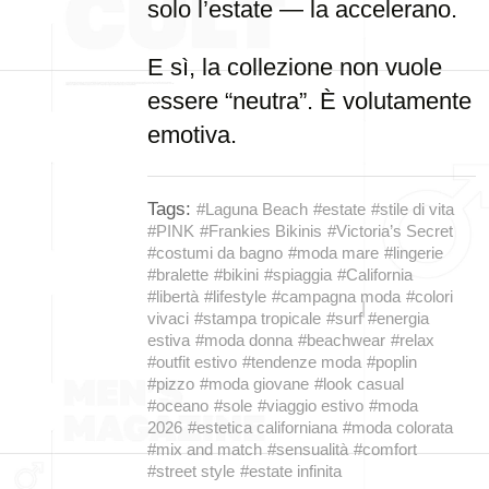
solo l’estate — la accelerano.
E sì, la collezione non vuole
essere “neutra”. È volutamente
emotiva.
Tags:
#Laguna Beach
#estate
#stile di vita
#PINK
#Frankies Bikinis
#Victoria’s Secret
#costumi da bagno
#moda mare
#lingerie
#bralette
#bikini
#spiaggia
#California
#libertà
#lifestyle
#campagna moda
#colori
vivaci
#stampa tropicale
#surf
#energia
estiva
#moda donna
#beachwear
#relax
#outfit estivo
#tendenze moda
#poplin
#pizzo
#moda giovane
#look casual
#oceano
#sole
#viaggio estivo
#moda
2026
#estetica californiana
#moda colorata
#mix and match
#sensualità
#comfort
#street style
#estate infinita