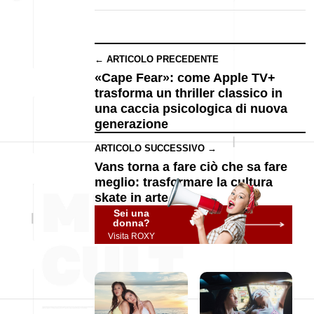
← ARTICOLO PRECEDENTE
«Cape Fear»: come Apple TV+
trasforma un thriller classico in
una caccia psicologica di nuova
generazione
ARTICOLO SUCCESSIVO →
Vans torna a fare ciò che sa fare
meglio: trasformare la cultura
skate in arte
Sei una
donna?
Visita ROXY