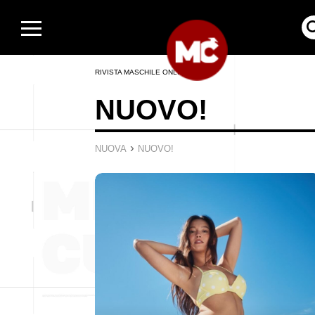
RIVISTA MASCHILE ONLINE
NUOVO!
›
NUOVA
NUOVO!