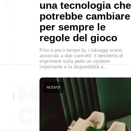
una tecnologia che
potrebbe cambiare
per sempre le
regole del gioco
Fino a poco tempo fa, i tatuaggi erano
associati a due concetti: il desiderio di
imprimere sulla pelle un simbolo
importante e la disponibilità a…
NUOVO!