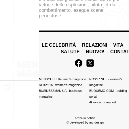
veloce delle esplosioni, pilota jet da
combattimento, esegue scene
pericolose…
LE CELEBRITÀ
RELAZIONI
VITA
SALUTE
NUOVO!
CONTAT
MENSCULT.UA
- men's magazine
ROXY7.NET
- women's
ROXY.UA
- women's magazine
magazine
BUSINESSMAN.UA
- business
BUDUEMO.COM
- building
magazine
portal
4kiev.com
- market
archivio notizie
© developed by
mc design