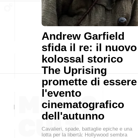
Andrew Garfield
sfida il re: il nuovo
kolossal storico
The Uprising
promette di essere
l'evento
cinematografico
dell'autunno
Cavalieri, spade, battaglie epiche e una
lotta per la libertà: Hollywood sembra