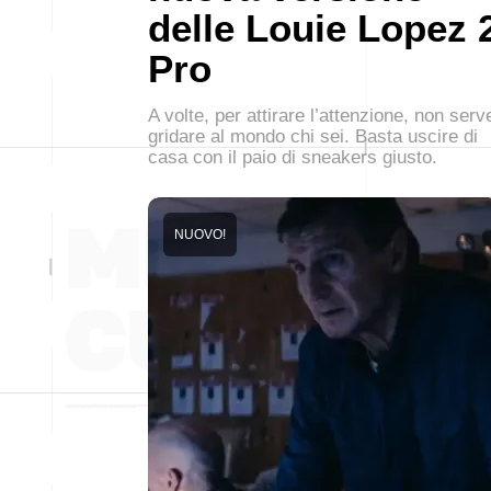
delle Louie Lopez 
Pro
A volte, per attirare l’attenzione, non serv
gridare al mondo chi sei. Basta uscire di
casa con il paio di sneakers giusto.
NUOVO!