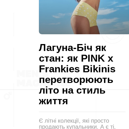
Лагуна-Біч як
стан: як PINK x
Frankies Bikinis
перетворюють
літо на стиль
життя
Є літні колекції, які просто
продають купальники. А є ті,