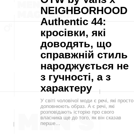
NEIGHBORHOOD
Authentic 44:
кросівки, які
доводять, що
справжній стиль
народжується не
з гучності, а з
характеру
У світі чоловічої моди є речі, які просто
доповнюють образ. А є речі, які
розповідають історію про свого
власника ще до того, як він сказав
перше…