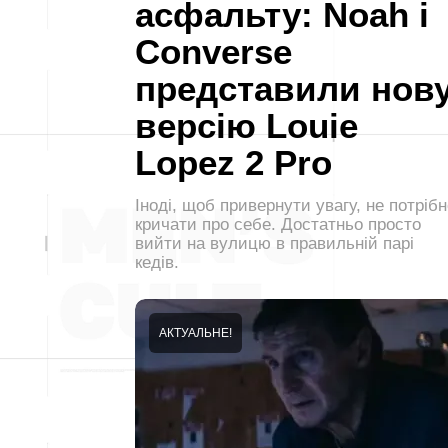
асфальту: Noah і
Converse
представили нов
версію Louie
Lopez 2 Pro
Іноді, щоб привернути увагу, не потрібн
кричати про себе. Достатньо просто
вийти на вулицю в правильній парі
кедів.
АКТУАЛЬНЕ!