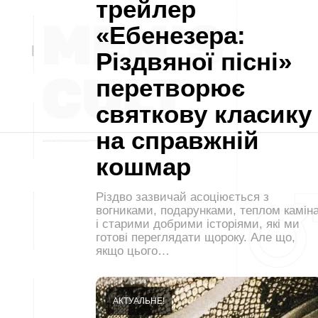
трейлер
«Ебенезера:
Різдвяної пісні»
перетворює
святкову класику
на справжній
кошмар
Різдво зазвичай асоціюється з
вогниками, подарунками, теплом камін
і старими добрими історіями, які ми
готові переглядати щороку. Але що,
якщо цього…
АКТУАЛЬНЕ!