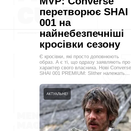
MVP: Converse
перетворює SHAI
001 на
найнебезпечніші
кросівки сезону
Є кросівки, які просто доповнюють
образ. А є ті, що одразу заявляють про
характер свого власника. Нові Convers
SHAI 001 PREMIUM: Slither належать…
АКТУАЛЬНЕ!