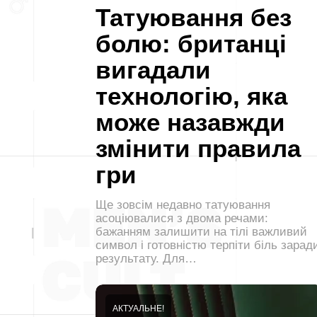
Татуювання без
болю: британці
вигадали
технологію, яка
може назавжди
змінити правила
гри
Ще зовсім недавно татуювання
асоціювалися з двома речами:
бажанням залишити на тілі важливий
символ і готовністю терпіти біль зарад
результату. Для…
АКТУАЛЬНЕ!