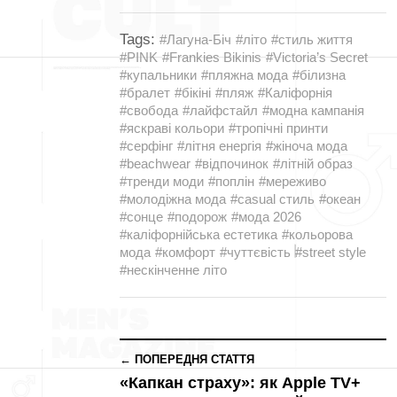
Tags:
#Лагуна-Біч
#літо
#стиль життя
#PINK
#Frankies Bikinis
#Victoria’s Secret
#купальники
#пляжна мода
#білизна
#бралет
#бікіні
#пляж
#Каліфорнія
#свобода
#лайфстайл
#модна кампанія
#яскраві кольори
#тропічні принти
#серфінг
#літня енергія
#жіноча мода
#beachwear
#відпочинок
#літній образ
#тренди моди
#поплін
#мереживо
#молодіжна мода
#casual стиль
#океан
#сонце
#подорож
#мода 2026
#каліфорнійська естетика
#кольорова
мода
#комфорт
#чуттєвість
#street style
#нескінченне літо
← ПОПЕРЕДНЯ СТАТТЯ
«Капкан страху»: як Apple TV+