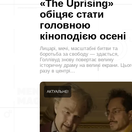
«The Uprising»
обіцяє стати
головною
кіноподією осені
Лицарі, мечі, масштабні битви та
боротьба за свободу — здається,
Голлівуд знову повертає велику
історичну драму на великі екрани. Цьог
разу в центрі…
АКТУАЛЬНЕ!