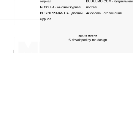
журнал
BUDUEMO.COM
- будівельний
ROXY.UA
- жіночий журнал
портал
BUSINESSMAN.UA
- діловий
4kiev.com
- оголошення
журнал
архив новин
© developed by
mc design