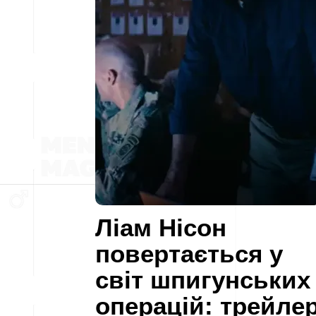
Ліам Нісон
повертається у
світ шпигунських
операцій: трейле