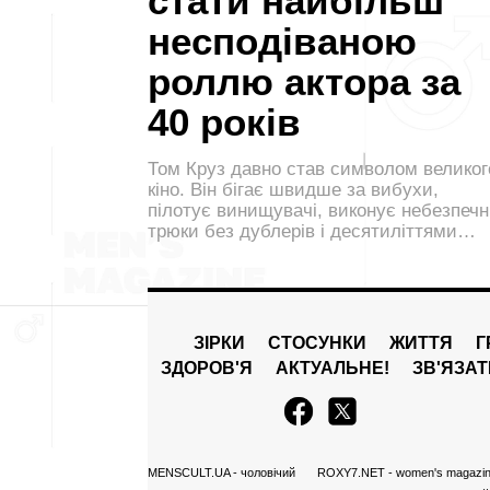
стати найбільш
несподіваною
роллю актора за
40 років
Том Круз давно став символом великог
кіно. Він бігає швидше за вибухи,
пілотує винищувачі, виконує небезпечн
трюки без дублерів і десятиліттями…
ЗІРКИ
СТОСУНКИ
ЖИТТЯ
Г
ЗДОРОВ'Я
АКТУАЛЬНЕ!
ЗВ'ЯЗА
MENSCULT.UA
- чоловічий
ROXY7.NET
- women's magazi