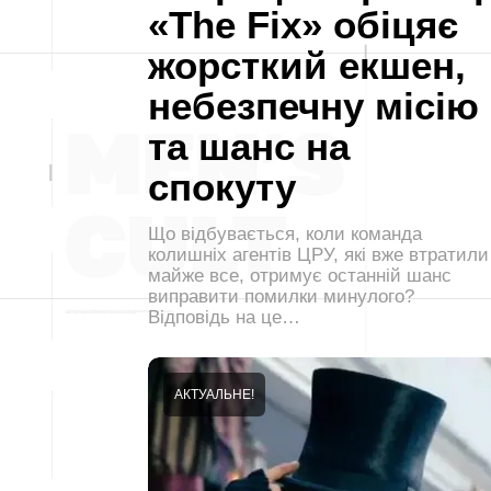
«The Fix» обіцяє
жорсткий екшен,
небезпечну місію
та шанс на
спокуту
Що відбувається, коли команда
колишніх агентів ЦРУ, які вже втратили
майже все, отримує останній шанс
виправити помилки минулого?
Відповідь на це…
АКТУАЛЬНЕ!