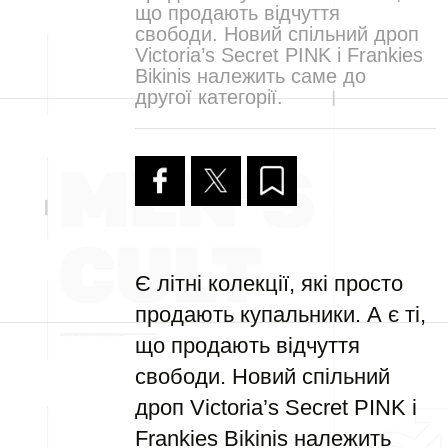
що продають відчуття
свободи. Новий спільний дроп
Victoria’s Secret PINK і Frankies
Bikinis належить саме до
другої категорії.
Є літні колекції, які просто
продають купальники. А є ті,
що продають відчуття
свободи. Новий спільний
дроп Victoria’s Secret PINK і
Frankies Bikinis належить