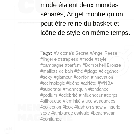
mode étaient deux mondes
séparés, Angel montre qu’on
peut être reine du basket et
icône de style en même temps.
Tags:
#Victoria’s Secret
#Angel Reese
#lingerie
#strapless
#mode
#style
#campagne
#parfum
#Bombshell Bronze
#maillots de bain
#été
#plage
#élégance
#sexy
#glamour
#confort
#innovation
#technologie
#icône
#athlète
#WNBA
#superstar
#mannequin
#tendance
#podium
#célébrité
#influenceur
#corps
#silhouette
#féminité
#luxe
#vacances
#collection
#look
#fashion show
#lingerie
sexy
#ambiance estivale
#beachwear
#confiance