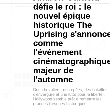
défie le roi : le
nouvel épique
historique The
Uprising s'annonc
comme
l'événement
cinématographiqu
majeur de
l'automne
Des chevaliers, des épées, des batailles
d'envergure et une lutte pour la liberté :
Hollywood semble prêt à remettre les
grandes fresques historiques…