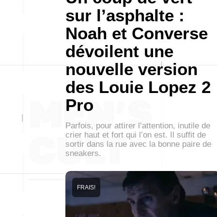
sur l’asphalte :
Noah et Converse
dévoilent une
nouvelle version
des Louie Lopez 2
Pro
Parfois, pour attirer l’attention, inutile de
crier haut et fort qui l’on est. Il suffit de
sortir dans la rue avec la bonne paire de
sneakers.
FRAIS!