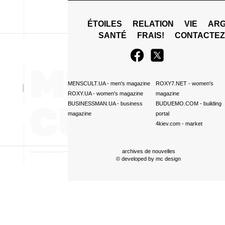
ÉTOILES
RELATION
VIE
ARG
SANTÉ
FRAIS!
CONTACTE
MENSCULT.UA
- men's magazine
ROXY7.NET
- women's
ROXY.UA
- women's magazine
magazine
BUSINESSMAN.UA
- business
BUDUEMO.COM
- building
magazine
portal
4kiev.com
- market
archives de nouvelles
© developed by
mc design