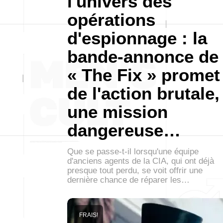
l'univers des
opérations
d'espionnage : la
bande-annonce de
« The Fix » promet
de l'action brutale,
une mission
dangereuse…
Que se passe-t-il lorsqu'une équipe
d'anciens agents de la CIA, qui ont déjà
presque tout perdu, se voit offrir une
dernière chance de réparer les…
FRAIS!