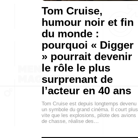
Tom Cruise,
humour noir et fin
du monde :
pourquoi « Digger
» pourrait devenir
le rôle le plus
surprenant de
l’acteur en 40 ans
Tom Cruise est depuis longtemps devenu
un symbole du grand cinéma. Il court plus
vite que les explosions, pilote des avions
de chasse, réalise des…