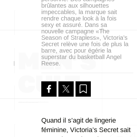
brûlantes aux silhouettes
impeccables, la marque sait
rendre chaque look à la fois
sexy et assuré. Dans sa
nouvelle campagne «The
Season of Strapless», Victoria’s
Secret relève une fois de plus la
barre, avec pour égérie la
superstar du basketball Angel
Reese.
Quand il s’agit de lingerie
féminine, Victoria’s Secret sait