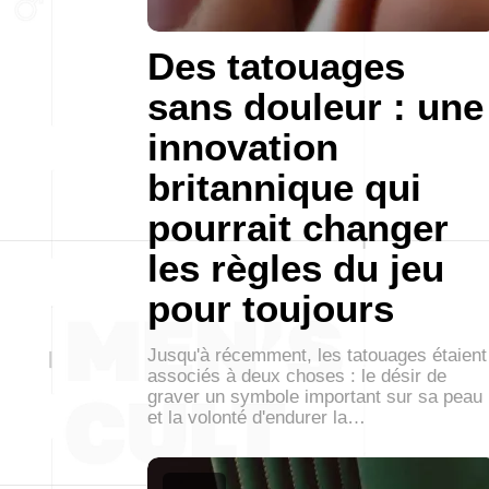
Des tatouages
sans douleur : une
innovation
britannique qui
pourrait changer
les règles du jeu
pour toujours
Jusqu'à récemment, les tatouages étaient
associés à deux choses : le désir de
graver un symbole important sur sa peau
et la volonté d'endurer la…