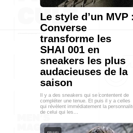
Le style d’un MVP 
Converse
transforme les
SHAI 001 en
sneakers les plus
audacieuses de la
saison
Il y a des sneakers qui se contentent de
compléter une tenue. Et puis il y a celles
qui révèlent immédiatement la personnalit
de celui qui les…
FRAIS!