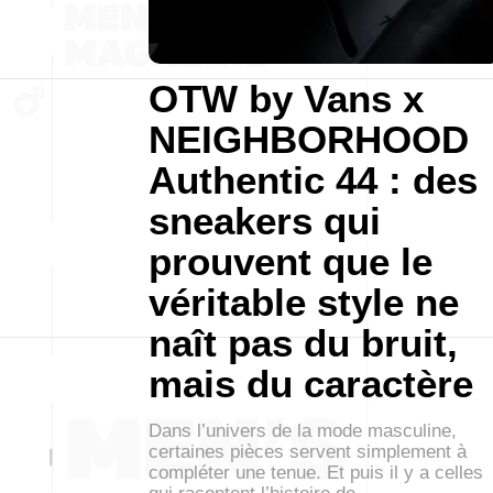
OTW by Vans x
NEIGHBORHOOD
Authentic 44 : des
sneakers qui
prouvent que le
véritable style ne
naît pas du bruit,
mais du caractère
Dans l’univers de la mode masculine,
certaines pièces servent simplement à
compléter une tenue. Et puis il y a celles