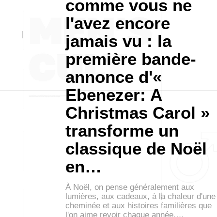
comme vous ne
l'avez encore
jamais vu : la
première bande-
annonce d'«
Ebenezer: A
Christmas Carol »
transforme un
classique de Noël
en…
À Noël, on pense généralement aux
lumières, aux cadeaux, à la chaleur d'une
cheminée et aux histoires familières que
l'on aime revoir chaque année.…