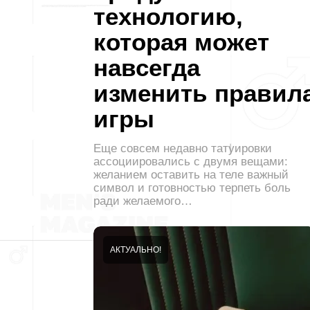
технологию,
которая может
навсегда
изменить правил
игры
Еще совсем недавно татуировки
ассоциировались с двумя вещами:
желанием оставить на теле важный
символ и готовностью терпеть боль
ради желаемого…
АКТУАЛЬНО!