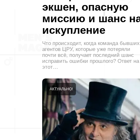
экшен, опасную
миссию и шанс н
искупление
Что происходит, когда команда бывших
агентов ЦРУ, которые уже потеряли
почти всё, получает последний шанс
исправить ошибки прошлого? Ответ на
этот…
АКТУАЛЬНО!