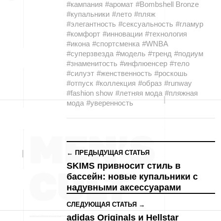
#кампания
#аромат
#Bombshell Bronze
#купальники
#лето
#пляж
#элегантность
#сексуальность
#гламур
#комфорт
#инновации
#технология
#икона
#спортсменка
#WNBA
#суперзвезда
#модель
#тренд
#подиум
#знаменитость
#инфлюенсер
#тело
#силуэт
#женственность
#роскошь
#отпуск
#коллекция
#образ
#runway
#fashion show
#летняя мода
#пляжная
мода
#уверенность
← ПРЕДЫДУЩАЯ СТАТЬЯ
SKIMS привносит стиль в
бассейн: новые купальники с
надувными аксессуарами
СЛЕДУЮЩАЯ СТАТЬЯ →
adidas Originals и Hellstar