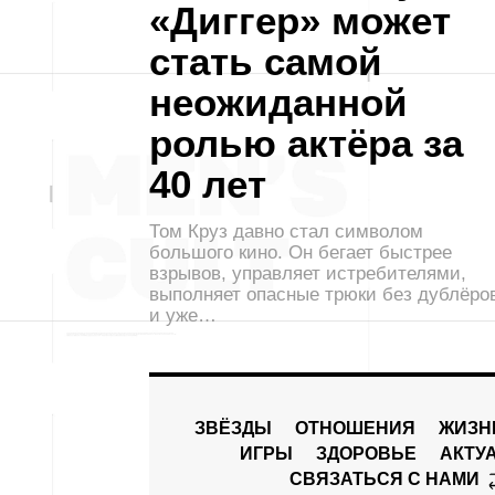
«Диггер» может
стать самой
неожиданной
ролью актёра за
40 лет
Том Круз давно стал символом
большого кино. Он бегает быстрее
взрывов, управляет истребителями,
выполняет опасные трюки без дублёро
и уже…
ЗВЁЗДЫ
ОТНОШЕНИЯ
ЖИЗН
ИГРЫ
ЗДОРОВЬЕ
АКТУ
СВЯЗАТЬСЯ С НАМИ