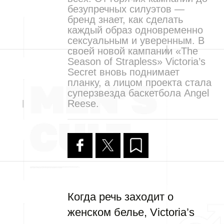
безупречных силуэтов —
бренд знает, как сделать
каждый образ одновременно
сексуальным и уверенным. В
своей новой кампании «The
Season of Strapless» Victoria’s
Secret вновь поднимает
планку, а лицом проекта стала
суперзвезда баскетбола Angel
Reese.
Когда речь заходит о
женском белье, Victoria’s