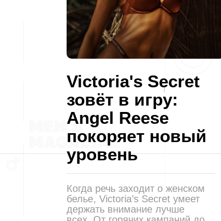
Victoria's Secret
зовёт в игру:
Angel Reese
покоряет новый
уровень
Когда речь заходит о женском
белье, Victoria’s Secret умеет
держать внимание лучше
всех. От горячих кампаний до