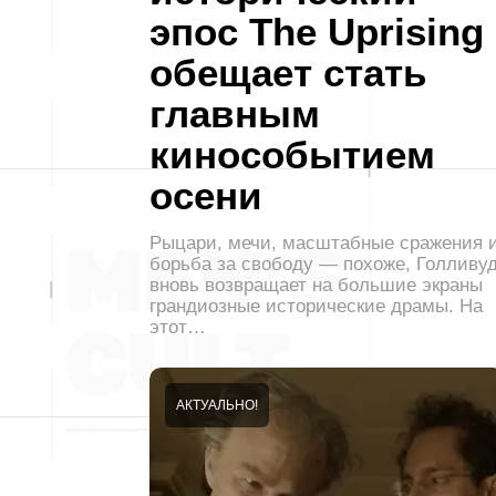
эпос The Uprising
обещает стать
главным
кинособытием
осени
Рыцари, мечи, масштабные сражения 
борьба за свободу — похоже, Голливу
вновь возвращает на большие экраны
грандиозные исторические драмы. На
этот…
АКТУАЛЬНО!