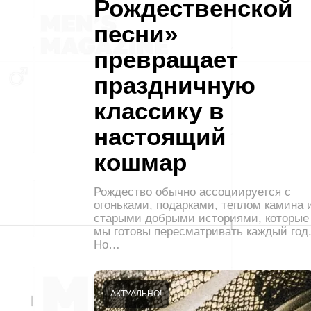
Рождественской
песни»
превращает
праздничную
классику в
настоящий
кошмар
Рождество обычно ассоциируется с
огоньками, подарками, теплом камина 
старыми добрыми историями, которые
мы готовы пересматривать каждый год
Но…
АКТУАЛЬНО!