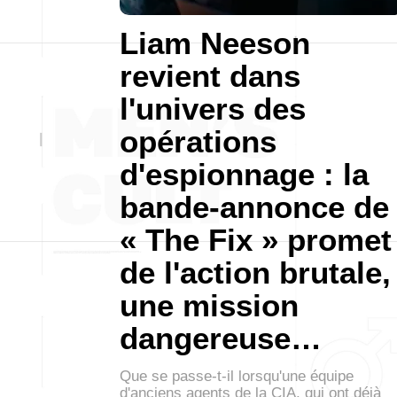
Liam Neeson
revient dans
l'univers des
opérations
d'espionnage : la
bande-annonce de
« The Fix » promet
de l'action brutale,
une mission
dangereuse…
Que se passe-t-il lorsqu'une équipe
d'anciens agents de la CIA, qui ont déjà