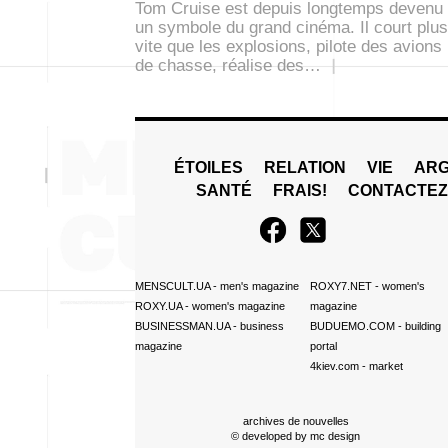
Tom Cruise est depuis longtemps devenu
un symbole du grand cinéma. Il court plus
vite que les explosions, pilote des avions
de chasse, réalise des…
ÉTOILES
RELATION
VIE
ARG
SANTÉ
FRAIS!
CONTACTE
MENSCULT.UA
- men's magazine
ROXY7.NET
- women's
ROXY.UA
- women's magazine
magazine
BUSINESSMAN.UA
- business
BUDUEMO.COM
- building
magazine
portal
4kiev.com
- market
archives de nouvelles
© developed by
mc design