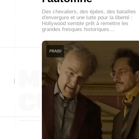
Des chevaliers, des épées, des batailles
d'envergure et une lutte pour la liberté :
Hollywood semble prêt à remettre les
grandes fresques historiques…
FRAIS!