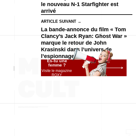
le nouveau N-1 Starfighter est
arrivé
ARTICLE SUIVANT →
La bande-annonce du film « Tom
Clancy’s Jack Ryan: Ghost War »
marque le retour de John
Krasinski dans l’univers de
l’espionnage
Es-tu une
femme ?
Visite le magazine
ROXY