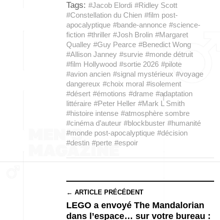
Tags:
#Jacob Elordi
#Ridley Scott
#Constellation du Chien
#film post-
apocalyptique
#bande-annonce
#science-
fiction
#thriller
#Josh Brolin
#Margaret
Qualley
#Guy Pearce
#Benedict Wong
#Allison Janney
#survie
#monde détruit
#film Hollywood
#sortie 2026
#pilote
#avion ancien
#signal mystérieux
#voyage
dangereux
#choix moral
#isolement
#désert
#émotions
#drame
#adaptation
littéraire
#Peter Heller
#Mark L Smith
#histoire intense
#atmosphère sombre
#cinéma d’auteur
#blockbuster
#humanité
#monde post-apocalyptique
#décision
#destin
#perte
#espoir
← ARTICLE PRÉCÉDENT
LEGO a envoyé The Mandalorian
dans l’espace… sur votre bureau :