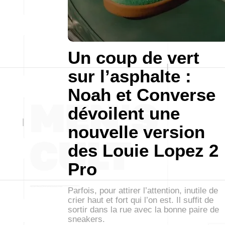
Un coup de vert
sur l’asphalte :
Noah et Converse
dévoilent une
nouvelle version
des Louie Lopez 2
Pro
Parfois, pour attirer l’attention, inutile de
crier haut et fort qui l’on est. Il suffit de
sortir dans la rue avec la bonne paire de
sneakers.